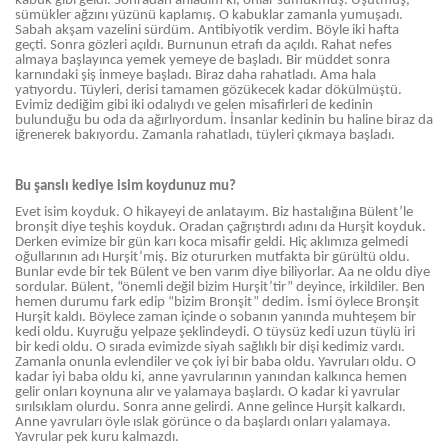
kabuk gibi geldi. Sonradan anladım ki, onlar sümükmüş. Üşütmüş,
sümükler ağzını yüzünü kaplamış. O kabuklar zamanla yumuşadı.
Sabah akşam vazelini sürdüm. Antibiyotik verdim. Böyle iki hafta
geçti. Sonra gözleri açıldı. Burnunun etrafı da açıldı. Rahat nefes
almaya başlayınca yemek yemeye de başladı. Bir müddet sonra
karnındaki şiş inmeye başladı. Biraz daha rahatladı. Ama hala
yatıyordu. Tüyleri, derisi tamamen gözükecek kadar dökülmüştü.
Evimiz dediğim gibi iki odalıydı ve gelen misafirleri de kedinin
bulunduğu bu oda da ağırlıyordum. İnsanlar kedinin bu haline biraz da
iğrenerek bakıyordu. Zamanla rahatladı, tüyleri çıkmaya başladı.
Bu şanslı kediye isim koydunuz mu?
Evet isim koyduk. O hikayeyi de anlatayım. Biz hastalığına Bülent’le
bronşit diye teşhis koyduk. Oradan çağrıştırdı adını da Hurşit koyduk.
Derken evimize bir gün karı koca misafir geldi. Hiç aklımıza gelmedi
oğullarının adı Hurşit’miş. Biz otururken mutfakta bir gürültü oldu.
Bunlar evde bir tek Bülent ve ben varım diye biliyorlar. Aa ne oldu diye
sordular. Bülent, “önemli değil bizim Hurşit’tir” deyince, irkildiler. Ben
hemen durumu fark edip “bizim Bronşit” dedim. İsmi öylece Bronşit
Hurşit kaldı. Böylece zaman içinde o sobanın yanında muhteşem bir
kedi oldu. Kuyruğu yelpaze şeklindeydi. O tüysüz kedi uzun tüylü iri
bir kedi oldu. O sırada evimizde siyah sağlıklı bir dişi kedimiz vardı.
Zamanla onunla evlendiler ve çok iyi bir baba oldu. Yavruları oldu. O
kadar iyi baba oldu ki, anne yavrularının yanından kalkınca hemen
gelir onları koynuna alır ve yalamaya başlardı. O kadar ki yavrular
sırılsıklam olurdu. Sonra anne gelirdi. Anne gelince Hurşit kalkardı.
Anne yavruları öyle ıslak görünce o da başlardı onları yalamaya.
Yavrular pek kuru kalmazdı.