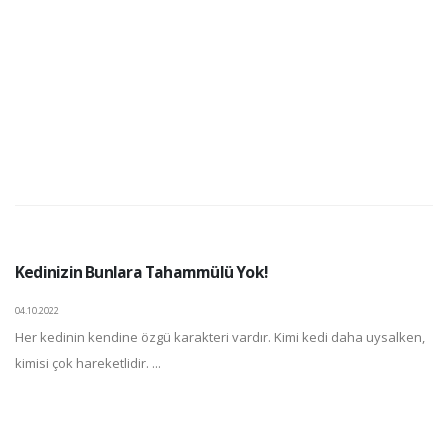
Kedinizin Bunlara Tahammülü Yok!
04.10.2022
Her kedinin kendine özgü karakteri vardır. Kimi kedi daha uysalken,
kimisi çok hareketlidir. ...