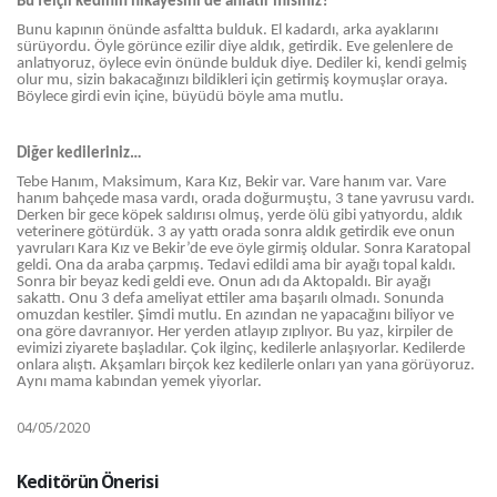
Bu felçli kedinin hikayesini de anlatır mısınız?
Bunu kapının önünde asfaltta bulduk. El kadardı, arka ayaklarını
sürüyordu. Öyle görünce ezilir diye aldık, getirdik. Eve gelenlere de
anlatıyoruz, öylece evin önünde bulduk diye. Dediler ki, kendi gelmiş
olur mu, sizin bakacağınızı bildikleri için getirmiş koymuşlar oraya.
Böylece girdi evin içine, büyüdü böyle ama mutlu.
Diğer kedileriniz…
Tebe Hanım, Maksimum, Kara Kız, Bekir var. Vare hanım var. Vare
hanım bahçede masa vardı, orada doğurmuştu, 3 tane yavrusu vardı.
Derken bir gece köpek saldırısı olmuş, yerde ölü gibi yatıyordu, aldık
veterinere götürdük. 3 ay yattı orada sonra aldık getirdik eve onun
yavruları Kara Kız ve Bekir’de eve öyle girmiş oldular. Sonra Karatopal
geldi. Ona da araba çarpmış. Tedavi edildi ama bir ayağı topal kaldı.
Sonra bir beyaz kedi geldi eve. Onun adı da Aktopaldı. Bir ayağı
sakattı. Onu 3 defa ameliyat ettiler ama başarılı olmadı. Sonunda
omuzdan kestiler. Şimdi mutlu. En azından ne yapacağını biliyor ve
ona göre davranıyor. Her yerden atlayıp zıplıyor. Bu yaz, kirpiler de
evimizi ziyarete başladılar. Çok ilginç, kedilerle anlaşıyorlar. Kedilerde
onlara alıştı. Akşamları birçok kez kedilerle onları yan yana görüyoruz.
Aynı mama kabından yemek yiyorlar.
04/05/2020
Keditörün Önerisi