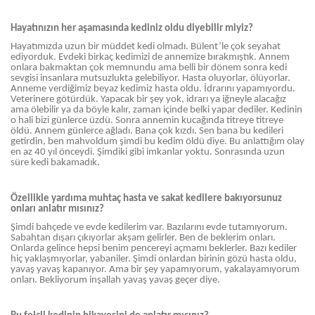
Hayatınızın her aşamasında kediniz oldu diyebilir miyiz?
Hayatımızda uzun bir müddet kedi olmadı. Bülent’le çok seyahat
ediyorduk. Evdeki birkaç kedimizi de annemize bırakmıştık. Annem
onlara bakmaktan çok memnundu ama belli bir dönem sonra kedi
sevgisi insanlara mutsuzlukta gelebiliyor. Hasta oluyorlar, ölüyorlar.
Anneme verdiğimiz beyaz kedimiz hasta oldu. İdrarını yapamıyordu.
Veterinere götürdük. Yapacak bir şey yok, idrarı ya iğneyle alacağız
ama ölebilir ya da böyle kalır, zaman içinde belki yapar dediler. Kedinin
o hali bizi günlerce üzdü. Sonra annemin kucağında titreye titreye
öldü. Annem günlerce ağladı. Bana çok kızdı. Sen bana bu kedileri
getirdin, ben mahvoldum şimdi bu kedim öldü diye. Bu anlattığım olay
en az 40 yıl önceydi. Şimdiki gibi imkanlar yoktu. Sonrasında uzun
süre kedi bakamadık.
Özellikle yardıma muhtaç hasta ve sakat kedilere bakıyorsunuz
onları anlatır mısınız?
Şimdi bahçede ve evde kedilerim var. Bazılarını evde tutamıyorum.
Sabahtan dışarı çıkıyorlar akşam gelirler. Ben de beklerim onları.
Onlarda gelince hepsi benim pencereyi açmamı beklerler. Bazı kediler
hiç yaklaşmıyorlar, yabaniler. Şimdi onlardan birinin gözü hasta oldu,
yavaş yavaş kapanıyor. Ama bir şey yapamıyorum, yakalayamıyorum
onları. Bekliyorum inşallah yavaş yavaş geçer diye.