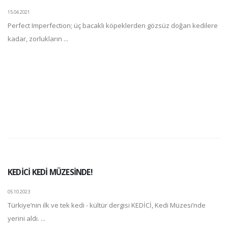
15.04.2021
Perfect Imperfection; üç bacaklı köpeklerden gözsüz doğan kedilere
kadar, zorlukların ...
KEDİCİ KEDİ MÜZESİNDE!
05.10.2023
Türkiye’nin ilk ve tek kedi - kültür dergisi KEDİCİ, Kedi Müzesi’nde
yerini aldı. ...