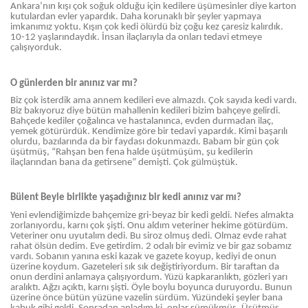
Ankara’nın kışı çok soğuk olduğu için kedilere üşümesinler diye karton
kutulardan evler yapardık. Daha korunaklı bir şeyler yapmaya
imkanımız yoktu. Kışın çok kedi ölürdü biz çoğu kez çaresiz kalırdık.
10-12 yaşlarındaydık. İnsan ilaçlarıyla da onları tedavi etmeye
çalışıyorduk.
O günlerden bir anınız var mı?
Biz çok isterdik ama annem kedileri eve almazdı. Çok sayıda kedi vardı.
Biz bakıyoruz diye bütün mahallenin kedileri bizim bahçeye gelirdi.
Bahçede kediler çoğalınca ve hastalanınca, evden durmadan ilaç,
yemek götürürdük. Kendimize göre bir tedavi yapardık. Kimi başarılı
olurdu, bazılarında da bir faydası dokunmazdı. Babam bir gün çok
üşütmüş, “Rahşan ben fena halde üşütmüşüm, şu kedilerin
ilaçlarından bana da getirsene” demişti. Çok gülmüştük.
Bülent Beyle birlikte yaşadığınız bir kedi anınız var mı?
Yeni evlendiğimizde bahçemize gri-beyaz bir kedi geldi. Nefes almakta
zorlanıyordu, karnı çok şişti. Onu aldım veteriner hekime götürdüm.
Veteriner onu uyutalım dedi. Bu siroz olmuş dedi. Olmaz evde rahat
rahat ölsün dedim. Eve getirdim. 2 odalı bir evimiz ve bir gaz sobamız
vardı. Sobanın yanına eski kazak ve gazete koyup, kediyi de onun
üzerine koydum. Gazeteleri sık sık değiştiriyordum. Bir taraftan da
onun derdini anlamaya çalışıyordum. Yüzü kapkaranlıktı, gözleri yarı
aralıktı. Ağzı açıktı, karnı şişti. Öyle boylu boyunca duruyordu. Bunun
üzerine önce bütün yüzüne vazelin sürdüm. Yüzündeki şeyler bana