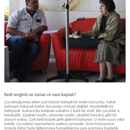
Kedi sevginiz ne zaman ve nasıl başladı?
Çocukluğumda ailem çok büyük bahçeli bir evde otururdu. Fakat
bahçeye bakacak kadar durumları müsait değildi. Mezbelelik bir
bahçeydi. Ankara’da Adakale sokakta 2 katlı bir evdi. Biz çocuklar 4
kardeştik. Çiçekleri ezdin, çimenleri ezdin, çiçekleri bozdun gibi bir
durum yoktu. Çok kedi köpek gelir giderdi bahçeye. O evde uzun yıllar
kaldık. Çocukken hayvanlarla sadece oynardık. Ama büyüyünce
onlarla daha fazla ilgilenmeye hastalıklarına çare aramaya başladık.