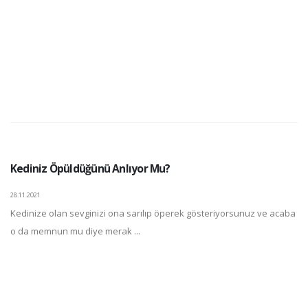
Kediniz Öpüldüğünü Anlıyor Mu?
28.11.2021
Kedinize olan sevginizi ona sarılıp öperek gösteriyorsunuz ve acaba
o da memnun mu diye merak ...