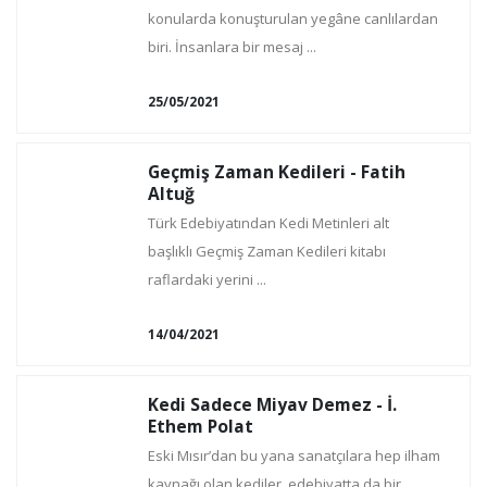
konularda konuşturulan yegâne canlılardan
biri. İnsanlara bir mesaj ...
25/05/2021
Geçmiş Zaman Kedileri - Fatih
Altuğ
Türk Edebiyatından Kedi Metinleri alt
başlıklı Geçmiş Zaman Kedileri kitabı
raflardaki yerini ...
14/04/2021
Kedi Sadece Miyav Demez - İ.
Ethem Polat
Eski Mısır’dan bu yana sanatçılara hep ilham
kaynağı olan kediler, edebiyatta da bir