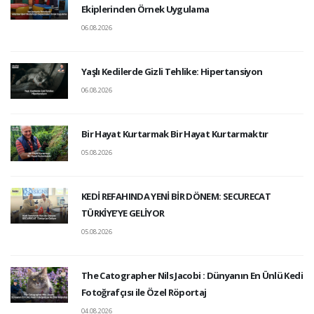
Ekiplerinden Örnek Uygulama
06.08.2026
Yaşlı Kedilerde Gizli Tehlike: Hipertansiyon
06.08.2026
Bir Hayat Kurtarmak Bir Hayat Kurtarmaktır
05.08.2026
KEDİ REFAHINDA YENİ BİR DÖNEM: SECURECAT
TÜRKİYE’YE GELİYOR
05.08.2026
The Catographer Nils Jacobi : Dünyanın En Ünlü Kedi
Fotoğrafçısı ile Özel Röportaj
04.08.2026