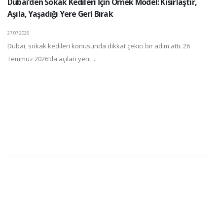
Dubai’den Sokak Kedileri İçin Örnek Model: Kısırlaştır,
Aşıla, Yaşadığı Yere Geri Bırak
27.07.2026
Dubai, sokak kedileri konusunda dikkat çekici bir adım attı. 26
Temmuz 2026’da açılan yeni ...