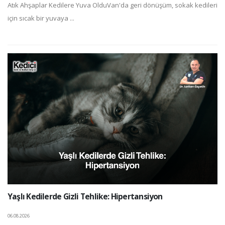
Atık Ahşaplar Kedilere Yuva OlduVan'da geri dönüşüm, sokak kedileri
için sıcak bir yuvaya ...
Yaşlı Kedilerde Gizli Tehlike: Hipertansiyon
06.08.2026