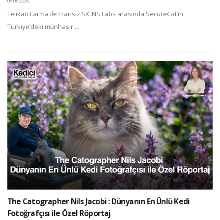
05.08.2026
Felikan Farma ile Fransız SIGNS Labs arasında SecureCat’in
Türkiye’deki münhasır ...
The Catographer Nils Jacobi : Dünyanın En Ünlü Kedi
Fotoğrafçısı ile Özel Röportaj