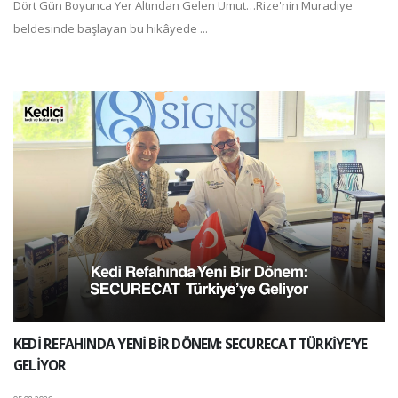
Dört Gün Boyunca Yer Altından Gelen Umut…Rize'nin Muradiye
beldesinde başlayan bu hikâyede ...
KEDİ REFAHINDA YENİ BİR DÖNEM: SECURECAT TÜRKİYE’YE
GELİYOR