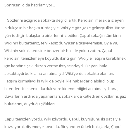
Sonrasını o da hatırlamıyor...
Gözlerini açtığında sokakta değildi artık. Kendisini merakla izleyen
oldukça iri bir başka türdeşiyle, Wiki'yle göz göze gelmişti ilkin. Birinci
gün tedirgin bakışlarla birbirlerini izlediler. Çapul sokağın tüm kirini
Wiki'nin bu tertemiz, tehlikesiz dünyasına taşıyıvermişti. Öyle ya,
Wiki'nin sokak kedisine benzer bir hali de yoktu zaten. Çapul
kendisini temizlemeye koyuldu ikinci gün. Wiki'yle iletişim kurabilmek
için kendine çeki düzen verme ihtiyacındaydı. Bir yanı hala
sokaktaydı belki ama anlatmalıydı Wiki'ye de sokakta olanları.
İletişim kurmalıydı ki Wiki de böylelikle haberdar olabilirdi olup
bitenden. Kimsenin durduk yere kirlenmediğini anlatmalıydı ona,
duvarların ardında yaşananları, sokaklarda katledilen dostlarını, gaz
bulutlarını, duyduğu çığlıkları...
Çapul temizleniyordu. Wiki izliyordu. Çapul, kuyruğunu iki patisiyle
kavrayarak dişlemeye koyuldu. Bir yandan ürkek bakışlarla, Çapul