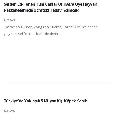
Selden Etkilenen Tüm Canlar OHHAD’a Üye Hayvan
Hastanelerinde Ücretsiz Tedavi Edilecek
14.08.2021
Kastamonu, Sinop, Zonguldak, Bartın, Karabük ve ilçelerinde
yaşanan sel felaketi bizlerde derin ...
Türkiye’de Yaklaşık 5 Milyon Kişi Köpek Sahibi
12.11.2020