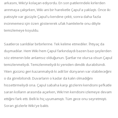
arkasını, Wiki’yi kolaçan ediyordu. En son patilerindeki kirlerden
arınmaya çalışırken, Wiki ani bir hareketle Çapul'a yaklaştı. Önce iki
patisiyle var gücüyle Çapul'u kendine çekti, sonra daha fazla
incinmemesi için özen göstererek ufak hamlelerle onu diliyle
temizlemeye koyuldu.
Saatlerce sarıldılar birbirlerine. Tek kelime etmediler. İhtiyaç da
duymadılar. Hem Wiki hem Çapul farkındaydı bazen bazı şeylerden
söz etmenin bile anlamsız olduğunun. Şartlar ne olursa olsun Çapul
temizlenmeliydi. Temizlenmeliydi ki yeniden dimdik durabilsindi.
Yiten gücünü geri kazanmalıydı ki adil bir dünyanın var olabileceğini
o da görebilsindi. Duvarların o kadar da kalın olmadığını
hissettirmeliydi ona. Çapul sabaha karşı gözlerini kendisini şefkatle
saran kolların arasında açarken, Wiki'nin kendisini izlemeye devam
ettiğini fark etti. Belli ki hiç uyumamıştı. Tüm gece onu seyretmişti.
Soran gözlerle Wiki'ye baktı.