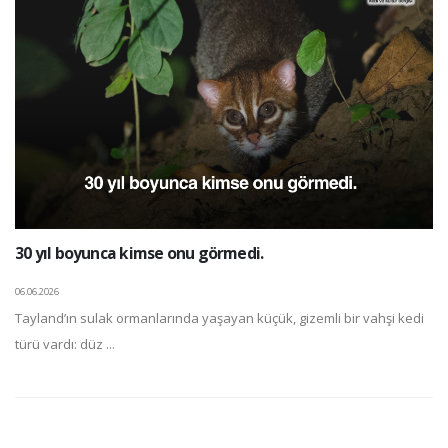
30 yıl boyunca kimse onu görmedi.
06.06.2026
Tayland’ın sulak ormanlarında yaşayan küçük, gizemli bir vahşi kedi
türü vardı: düz ...