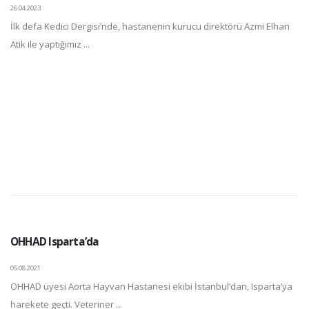
26.04.2023
İlk defa Kedici Dergisi’nde, hastanenin kurucu direktörü Azmi Elhan
Atik ile yaptığımız ...
OHHAD Isparta’da
05.08.2021
OHHAD üyesi Aorta Hayvan Hastanesi ekibi İstanbul’dan, Isparta’ya
harekete geçti. Veteriner ...