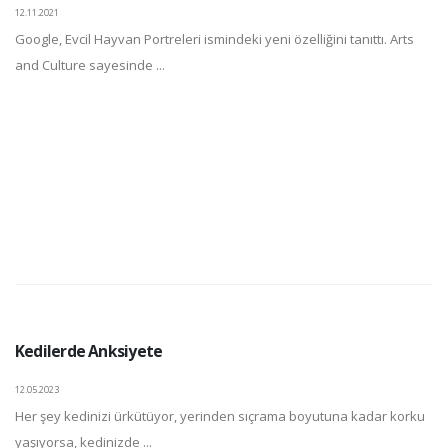
12.11.2021
Google, Evcil Hayvan Portreleri ismindeki yeni özelliğini tanıttı. Arts
and Culture sayesinde ...
Kedilerde Anksiyete
12.05.2023
Her şey kedinizi ürkütüyor, yerinden sıçrama boyutuna kadar korku
yaşıyorsa, kedinizde ...