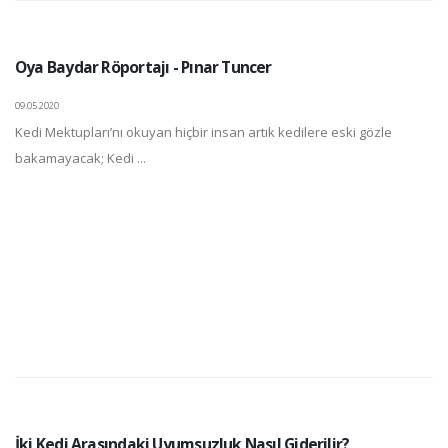
Oya Baydar Röportajı - Pınar Tuncer
09.05.2020
Kedi Mektupları’nı okuyan hiçbir insan artık kedilere eski gözle
bakamayacak; Kedi ...
İki Kedi Arasındaki Uyumsuzluk Nasıl Giderilir?