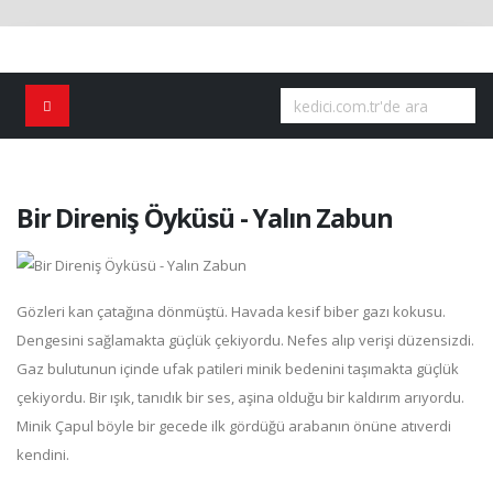
Bir Direniş Öyküsü - Yalın Zabun
Gözleri kan çatağına dönmüştü. Havada kesif biber gazı kokusu.
Dengesini sağlamakta güçlük çekiyordu. Nefes alıp verişi düzensizdi.
Gaz bulutunun içinde ufak patileri minik bedenini taşımakta güçlük
çekiyordu. Bir ışık, tanıdık bir ses, aşina olduğu bir kaldırım arıyordu.
Minik Çapul böyle bir gecede ilk gördüğü arabanın önüne atıverdi
kendini.