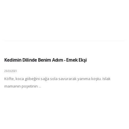
Kedimin Dilinde Benim Adım - Emek Ekşi
25.03.2021
Köfte, koca göbeğini sağa sola savurarak yanıma koştu. Islak
mamanın poşetinin ...