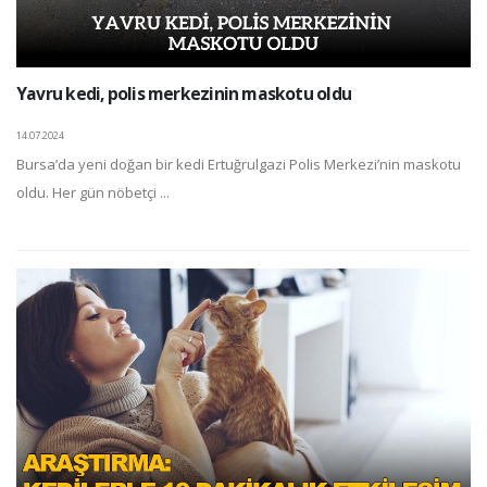
Yavru kedi, polis merkezinin maskotu oldu
14.07.2024
Bursa’da yeni doğan bir kedi Ertuğrulgazi Polis Merkezi’nin maskotu
oldu. Her gün nöbetçi ...