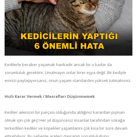
Kedilerle beraber yaşamak harikadır ancak bir o kadar da
sorumluluk gerektirir. Unutmayın onlar birer eşya değil. Bir kediyle
evinizi paylaşıyorsanız, onun yaşam standardını yüksek tutmalısınız.
Hızlı Karar Vermek / Masrafları Düşünmemek
Kediler ailenizin bir parçası olduğunda aldığınız karardan pişman
olmak için çok geç! Her yıl düşüncesiz insanlar tarafından sokağa
terkedilen kediler ve köpekler yaşamlarını çok kısa bir süre devam
ettirebiliyor. Bu sebeple aceleci davranıp sorumluluğunu