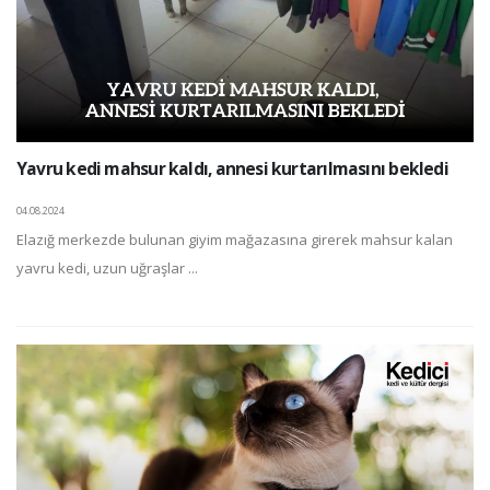
Yavru kedi mahsur kaldı, annesi kurtarılmasını bekledi
04.08.2024
Elazığ merkezde bulunan giyim mağazasına girerek mahsur kalan
yavru kedi, uzun uğraşlar ...