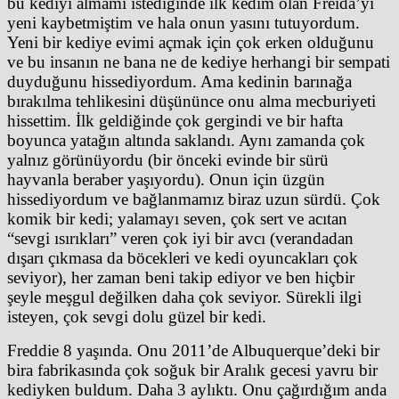
bu kediyi almamı istediğinde ilk kedim olan Freida’yı
yeni kaybetmiştim ve hala onun yasını tutuyordum.
Yeni bir kediye evimi açmak için çok erken olduğunu
ve bu insanın ne bana ne de kediye herhangi bir sempati
duyduğunu hissediyordum. Ama kedinin barınağa
bırakılma tehlikesini düşününce onu alma mecburiyeti
hissettim. İlk geldiğinde çok gergindi ve bir hafta
boyunca yatağın altında saklandı. Aynı zamanda çok
yalnız görünüyordu (bir önceki evinde bir sürü
hayvanla beraber yaşıyordu). Onun için üzgün
hissediyordum ve bağlanmamız biraz uzun sürdü. Çok
komik bir kedi; yalamayı seven, çok sert ve acıtan
“sevgi ısırıkları” veren çok iyi bir avcı (verandadan
dışarı çıkmasa da böcekleri ve kedi oyuncakları çok
seviyor), her zaman beni takip ediyor ve ben hiçbir
şeyle meşgul değilken daha çok seviyor. Sürekli ilgi
isteyen, çok sevgi dolu güzel bir kedi.
Freddie 8 yaşında. Onu 2011’de Albuquerque’deki bir
bira fabrikasında çok soğuk bir Aralık gecesi yavru bir
kediyken buldum. Daha 3 aylıktı. Onu çağırdığım anda