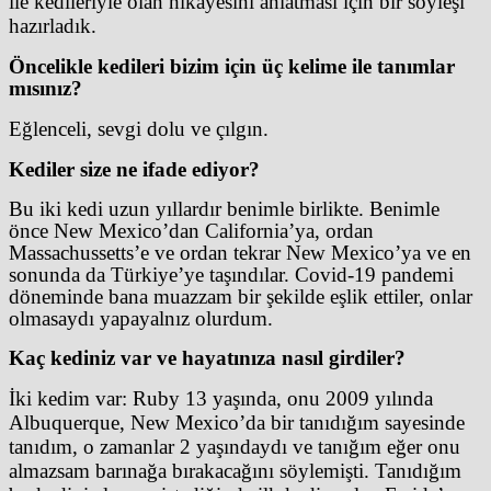
ile kedileriyle olan hikayesini anlatması için bir söyleşi
hazırladık.
Öncelikle kedileri bizim için üç kelime ile tanımlar
mısınız?
Eğlenceli, sevgi dolu ve çılgın.
Kediler size ne ifade ediyor?
Bu iki kedi uzun yıllardır benimle birlikte. Benimle
önce New Mexico’dan California’ya, ordan
Massachussetts’e ve ordan tekrar New Mexico’ya ve en
sonunda da Türkiye’ye taşındılar. Covid-19 pandemi
döneminde bana muazzam bir şekilde eşlik ettiler, onlar
olmasaydı yapayalnız olurdum.
Kaç kediniz var ve hayatınıza nasıl girdiler?
İki kedim var: Ruby 13 yaşında, onu 2009 yılında
Albuquerque, New Mexico’da bir tanıdığım sayesinde
tanıdım, o zamanlar 2 yaşındaydı ve tanığım eğer onu
almazsam barınağa bırakacağını söylemişti. Tanıdığım