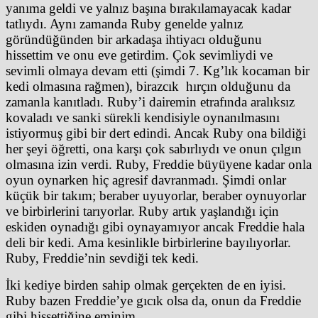
yanıma geldi ve yalnız başına bırakılamayacak kadar
tatlıydı. Aynı zamanda Ruby genelde yalnız
göründüğünden bir arkadaşa ihtiyacı olduğunu
hissettim ve onu eve getirdim. Çok sevimliydi ve
sevimli olmaya devam etti (şimdi 7. Kg’lık kocaman bir
kedi olmasına rağmen), birazcık hırçın olduğunu da
zamanla kanıtladı. Ruby’i dairemin etrafında aralıksız
kovaladı ve sanki sürekli kendisiyle oynanılmasını
istiyormuş gibi bir dert edindi. Ancak Ruby ona bildiği
her şeyi öğretti, ona karşı çok sabırlıydı ve onun çılgın
olmasına izin verdi. Ruby, Freddie büyüyene kadar onla
oyun oynarken hiç agresif davranmadı. Şimdi onlar
küçük bir takım; beraber uyuyorlar, beraber oynuyorlar
ve birbirlerini tarıyorlar. Ruby artık yaşlandığı için
eskiden oynadığı gibi oynayamıyor ancak Freddie hala
deli bir kedi. Ama kesinlikle birbirlerine bayılıyorlar.
Ruby, Freddie’nin sevdiği tek kedi.
İki kediye birden sahip olmak gerçekten de en iyisi.
Ruby bazen Freddie’ye gıcık olsa da, onun da Freddie
gibi hissettiğine eminim.