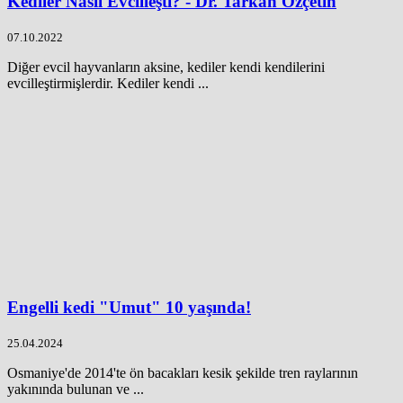
Kediler Nasıl Evcilleşti? - Dr. Tarkan Özçetin
07.10.2022
Diğer evcil hayvanların aksine, kediler kendi kendilerini
evcilleştirmişlerdir. Kediler kendi ...
Engelli kedi "Umut" 10 yaşında!
25.04.2024
Osmaniye'de 2014'te ön bacakları kesik şekilde tren raylarının
yakınında bulunan ve ...