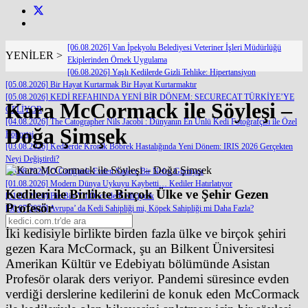
[06.08.2026] Van İpekyolu Belediyesi Veteriner İşleri Müdürlüğü
YENİLER >
Ekiplerinden Örnek Uygulama
[06.08.2026] Yaşlı Kedilerde Gizli Tehlike: Hipertansiyon
[05.08.2026] Bir Hayat Kurtarmak Bir Hayat Kurtarmaktır
[05.08.2026] KEDİ REFAHINDA YENİ BİR DÖNEM: SECURECAT TÜRKİYE’YE
Kara McCormack ile Söyleşi –
GELİYOR
[04.08.2026] The Catographer Nils Jacobi : Dünyanın En Ünlü Kedi Fotoğrafçısı ile Özel
Doğa Şimşek
Röportaj
[03.08.2026] Kedilerde Kronik Böbrek Hastalığında Yeni Dönem: IRIS 2026 Gerçekten
Neyi Değiştirdi?
[03.08.2026] O Gittiğinde Evden Sadece Bir Nefes Gitmiyor
[01.08.2026] Modern Dünya Uykuyu Kaybetti… Kediler Hatırlatıyor
Kedileri ile Birlikte Birçok Ülke ve Şehir Gezen
[31.07.2026] Biz Bin Yıl Önce de Kediciydik
Profesör
[30.07.2026] Avrupa’ da Kedi Sahipliği mi, Köpek Sahipliği mi Daha Fazla?
İki kedisiyle birlikte birden fazla ülke ve birçok şehiri
gezen Kara McCormack, şu an Bilkent Üniversitesi
Amerikan Kültür ve Edebiyatı bölümünde Asistan
Profesör olarak ders veriyor. Pandemi süresince evden
verdiği derslerine kedilerini de konuk eden McCormack