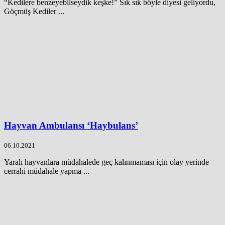
“Kedilere benzeyebilseydik keşke!” Sık sık böyle diyesi geliyordu,
Göçmüş Kediler ...
Hayvan Ambulansı ‘Haybulans’
06.10.2021
Yaralı hayvanlara müdahalede geç kalınmaması için olay yerinde
cerrahi müdahale yapma ...