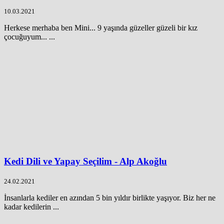
10.03.2021
Herkese merhaba ben Mini... 9 yaşında güzeller güzeli bir kız
çocuğuyum... ...
Kedi Dili ve Yapay Seçilim - Alp Akoğlu
24.02.2021
İnsanlarla kediler en azından 5 bin yıldır birlikte yaşıyor. Biz her ne
kadar kedilerin ...