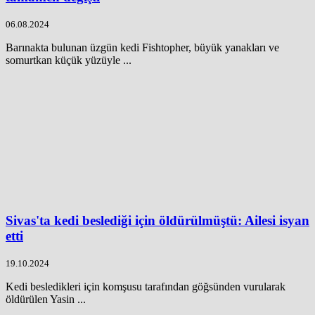
06.08.2024
Barınakta bulunan üzgün kedi Fishtopher, büyük yanakları ve
somurtkan küçük yüzüyle ...
Sivas'ta kedi beslediği için öldürülmüştü: Ailesi isyan
etti
19.10.2024
Kedi besledikleri için komşusu tarafından göğsünden vurularak
öldürülen Yasin ...