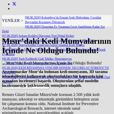
[08.08.2026] Kolombiya’da Empati Artık Müfredatta: Çocuklar
YENİLER >
Hayvanları Korumayı Öğrenecek
[08.08.2026] Dışarıdan Ev Yaşamına Geçiş Sandığımız Kadar Zor
Değil
[07.08.2026] Ankara Kedileri Dünyanın Yeni Dijital Elçileri
Mısır’daki Kedi Mumyalarının
[07.08.2026] CIA’in Casus Kedileri ve Gizli Projelerin Paranoyak Altın Çağı
[07.08.2026] Dünya Kediler Günü'nün Adresi İstanbul Kedi Müzesi
İçinde Ne Olduğu Bulundu!
[06.08.2026] Van İpekyolu Belediyesi Veteriner İşleri Müdürlüğü Ekiplerinden Örnek
Uygulama
[06.08.2026] Yaşlı Kedilerde Gizli Tehlike: Hipertansiyon
[05.08.2026] Bir Hayat Kurtarmak Bir Hayat Kurtarmaktır
[05.08.2026] KEDİ REFAHINDA YENİ BİR DÖNEM: SECURECAT TÜRKİYE’YE
Araştırmacılar Mısır’da bulunan kedi mumyasını, 3D tarama
GELİYOR
teknolojilerini kullanarak oluşturdukları bir kopyayla içini
[04.08.2026] The Catographer Nils Jacobi : Dünyanın En Ünlü Kedi Fotoğrafçısı ile Özel
açmadan incelemeyi başardı. Oluşturulan şeffaf modelin
Röportaj
incelenmesiyle beklenmedik sonuçlara ulaşıldı.
Rennes Güzel Sanatlar Müzesi'nde korunan 2.500 yıllık kedi
mumyası; arkeoloji ve teknolojik görüntüleri birleştiren uzun
bir çalışmanın konusu oldu. National Institute for Preventive
Archaeological Research, internet sitesinde sanal
görüntülemenin nasıl gerçekleştiğini açıkladı.