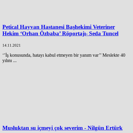
Petical Hayvan Hastanesi Başhekimi Veteriner
Hekim ‘Orhan Özbaba’ Röportajı- Seda Tuncel
14.11.2021
‘’İş konusunda, hatayı kabul etmeyen bir yanım var’’ Meslekte 40
yılını ...
Musluktan su içmeyi çok severim - Nilgün Ertürk