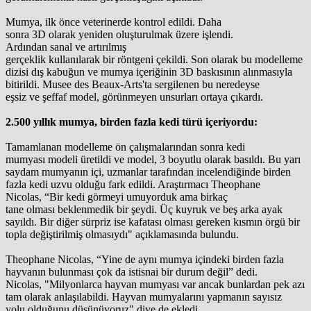
Mumya, ilk önce veterinerde kontrol edildi. Daha
sonra 3D olarak yeniden oluşturulmak üzere işlendi.
Ardından sanal ve artırılmış
gerçeklik kullanılarak bir röntgeni çekildi. Son olarak bu modelleme
dizisi dış kabuğun ve mumya içeriğinin 3D baskısının alınmasıyla
bitirildi. Musee des Beaux-Arts'ta sergilenen bu neredeyse
eşsiz ve şeffaf model, görünmeyen unsurları ortaya çıkardı.
2.500 yıllık mumya, birden fazla kedi türü içeriyordu:
Tamamlanan modelleme ön çalışmalarından sonra kedi
mumyası modeli üretildi ve model, 3 boyutlu olarak basıldı. Bu yarı
saydam mumyanın içi, uzmanlar tarafından incelendiğinde birden
fazla kedi uzvu olduğu fark edildi. Araştırmacı Theophane
Nicolas, “Bir kedi görmeyi umuyorduk ama birkaç
tane olması beklenmedik bir şeydi. Üç kuyruk ve beş arka ayak
sayıldı. Bir diğer sürpriz ise kafatası olması gereken kısmın örgü bir
topla değiştirilmiş olmasıydı" açıklamasında bulundu.
Theophane Nicolas, “Yine de aynı mumya içindeki birden fazla
hayvanın bulunması çok da istisnai bir durum değil” dedi.
Nicolas, "Milyonlarca hayvan mumyası var ancak bunlardan pek azı
tam olarak anlaşılabildi. Hayvan mumyalarını yapmanın sayısız
yolu olduğunu düşünüyoruz" diye de ekledi.