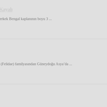
 Kayalı
r erkek Bengal kaplanının boyu 3 ...
r (Felidae) familyasından Güneydoğu Asya’da ...