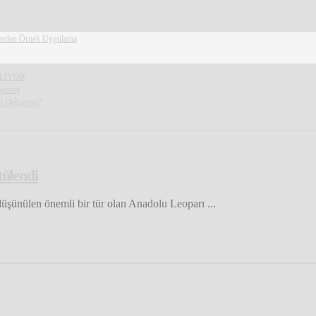
erinden Örnek Uygulama
ELİYOR
portaj
 Değiştirdi?
ülendi
üşünülen önemli bir tür olan Anadolu Leoparı ...