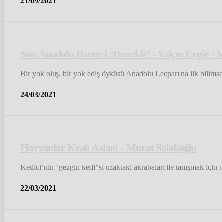
21/09/2021
Son Anadolu Panteri “Benekli” - Yalçın Ergir 
Bir yok oluş, bir yok ediş öyküsü Anadolu Leoparı'na ilk bilimsel 
24/03/2021
Hayvanlar Kralı Aslan! - Murat Solakoğlu
Kedici’nin “gezgin kedi”si uzaktaki akrabaları ile tanışmak için 
22/03/2021