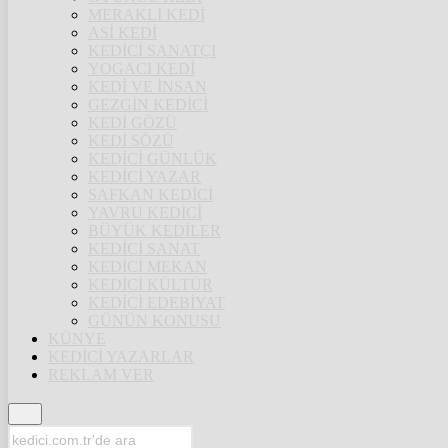
MERAKLI KEDİ
ASİ KEDİ
KEDİCİ SANATÇI
YOGACI KEDİ
KEDİ VE İNSAN
GEZGİN KEDİCİ
KEDİ GÖZÜ
KEDİ SÖZÜ
KEDİCİ GÜNLÜK
KEDİCİ YAZAR
SAFKAN KEDİCİ
YAVRU KEDİCİ
BÜYÜK KEDİLER
KEDİCİ SANAT
KEDİCİ MEKAN
KEDİCİ KÜLTÜR
KEDİCİ EDEBİYAT
GÜNÜN KONUSU
KÜNYE
KEDİCİ YAZARLAR
REKLAM VER