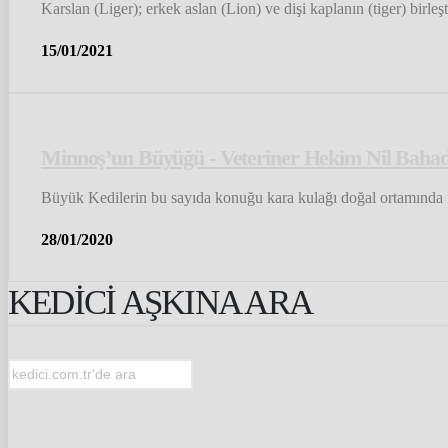
Karslan (Liger); erkek aslan (Lion) ve dişi kaplanın (tiger) birle
15/01/2021
Minnoş’un Büyüğü - Veteriner Hekim Nil Bahadı
Büyük Kedilerin bu sayıda konuğu kara kulağı doğal ortamında i
28/01/2020
KEDİCİ AŞKINA ARA