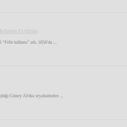
/ Mehmet Ertüzün
“Felis tulliana” adı, 1856'da ...
gittiği Güney Afrika seyahatinden ...