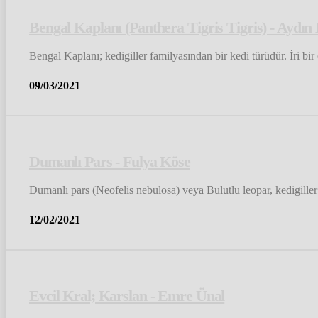
Bengal Kaplanı (Panthera Tigris Tigris) - Aydın
Bengal Kaplanı; kedigiller familyasından bir kedi türüdür. İri bi
09/03/2021
Dumanlı Pars - Fulya Köse
Dumanlı pars (Neofelis nebulosa) veya Bulutlu leopar, kedigille
12/02/2021
Evcil Kral; Karslan - Emre Ünal