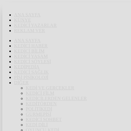
ANA SAYFA
KÜNYE
KEDİCİ YAZARLAR
REKLAM VER
ANA SAYFA
KEDİCİ HABER
KEDİCİ BİLİM
KEDİCİ YAŞAM
KEDİCİ SÖYLEŞİ
KEDİPEDİA
KEDİCİ SAĞLIK
PİSİ PİSİKOLOJİ
DİĞER
KEDİ VE GERÇEKLER
KEDİCİ FİLM
KEDİCİLERDEN GELENLER
KEDİTÖRDEN
POLİTİKEDİ
GURMEPİSİ
KEDİCİ SOHBET
KEDİ DİLİ
OYUNCU KEDİ