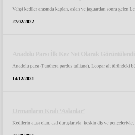
Vahşi kediler arasında kaplan, aslan ve jaguardan sonra gelen Le
27/02/2022
Anadolu Parsı İlk Kez Net Olarak Görüntülendi
Anadolu parsı (Panthera pardus tulliana), Leopar alt türündeki b
14/12/2021
Ormanların Kralı ‘Aslanlar’
Kedilerin atası olan, asil duruşlarıyla, keskin diş ve pençeleriyle