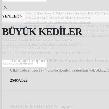
[06.08.2026] Van İpekyolu Belediyesi Veteriner İşleri Müdürlüğü Ekipl
YENİLER >
[06.08.2026] Yaşlı Kedilerde Gizli Tehlike: Hipertansiyon
[05.08.2026] Bir Hayat Kurtarmak Bir Hayat Kurtarmaktır
[05.08.2026] KEDİ REFAHINDA YENİ BİR DÖNEM: SECURECAT TÜRKİYE’YE G
BÜYÜK KEDİLER
[04.08.2026] The Catographer Nils Jacobi : Dünyanın En Ünlü Kedi Fotoğrafçısı ile Özel Rö
[03.08.2026] Kedilerde Kronik Böbrek Hastalığında Yeni Dönem: IRIS 2026 Gerçekten Neyi
[03.08.2026] O Gittiğinde Evden Sadece Bir Nefes Gitmiyor
[01.08.2026] Modern Dünya Uykuyu Kaybetti… Kediler Hatırlatıyor
[31.07.2026] Biz Bin Yıl Önce de Kediciydik
[30.07.2026] Avrupa’ da Kedi Sahipliği mi, Köpek Sahipliği mi Daha Fazla?
Anadolu Leoparı 1974’ten Sonra İlk Kez Görünt
Ülkemizde en son 1974 yılında görülen ve neslinin yok olduğu d
25/05/2022
BÜYÜK KEDİLER “Leopar”