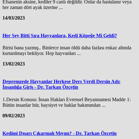
Efsanenin aksine, kediler 9 canlı değildir. Onlar da hastalanır veya
her zaman dört ayak üzerine ...
14/03/2023
Her Şey Bitti Sıra Hayvanlara, Kedi Köpeğe Mi Geldi?
Birisi bana yazmış.. Binlerce insan öldü daha fazlası enkaz altında
kurtarılmayı bekliyor. Hep hayvanları ...
13/02/2023
Depremzede Hayvanlar Herkese Ders Verdi Dersin Adı:
İnsanlığa Giriş - Dr. Tarkan Özçetin
1.Dersin Konusu: İnsan Hakları Evrensel Beyannamesi Madde 1:
Bütün insanlar hür, haysiyet ve haklar bakımından ...
09/02/2023
Kedimi Dışarı Çıkarmalı Mıyım? - Dr. Tarkan Özçetin