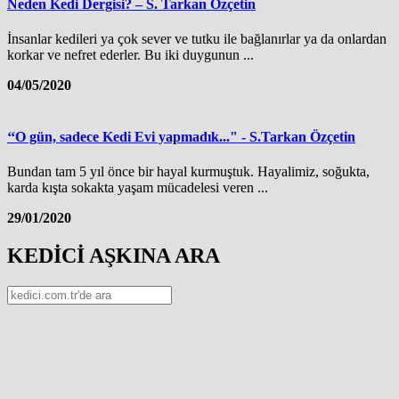
Neden Kedi Dergisi? – S. Tarkan Özçetin
İnsanlar kedileri ya çok sever ve tutku ile bağlanırlar ya da onlardan
korkar ve nefret ederler. Bu iki duygunun ...
04/05/2020
‘‘O gün, sadece Kedi Evi yapmadık..." - S.Tarkan Özçetin
Bundan tam 5 yıl önce bir hayal kurmuştuk. Hayalimiz, soğukta,
karda kışta sokakta yaşam mücadelesi veren ...
29/01/2020
KEDİCİ AŞKINA ARA