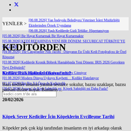
[06.08.2026] Van İpekyolu Belediyesi Veteriner İşleri Müdürlüğü
YENİLER >
Ekiplerinden Örnek Uygulama
[06.08.2026] Yaşlı Kedilerde Gizli Tehlike: Hipertansiyon
[05.08.2026] Bir Hayat Kurtarmak Bir Hayat Kurtarmaktır
[05.08.2026] KEDİ REFAHINDA YENİ BİR DÖNEM: SECURECAT TÜRKİYE’YE
KEDİTÖRDEN
GELİYOR
[04.08.2026] The Catographer Nils Jacobi : Dünyanın En Ünlü Kedi Fotoğrafçısı ile Özel
Röportaj
[03.08.2026] Kedilerde Kronik Böbrek Hastalığında Yeni Dönem: IRIS 2026 Gerçekten
Neyi Değiştirdi?
Kediler Ruh Halimizi Okuyor mu?
[03.08.2026] O Gittiğinde Evden Sadece Bir Nefes Gitmiyor
[01.08.2026] Modern Dünya Uykuyu Kaybetti… Kediler Hatırlatıyor
[31.07.2026] Biz Bin Yıl Önce de Kediciydik
Bazı kediler insanın yanına sessizce sokulur, bazısı uzaklaşır, bazısı
[30.07.2026] Avrupa’ da Kedi Sahipliği mi, Köpek Sahipliği mi Daha Fazla?
patisini dizine koyar. Bunların ...
20/02/2026
Köpek Sever Kediciler İçin Köpeklerin Evcilleşme Tarihi
Köpekler pek çok kişi tarafından insanların en iyi arkadaşı olarak