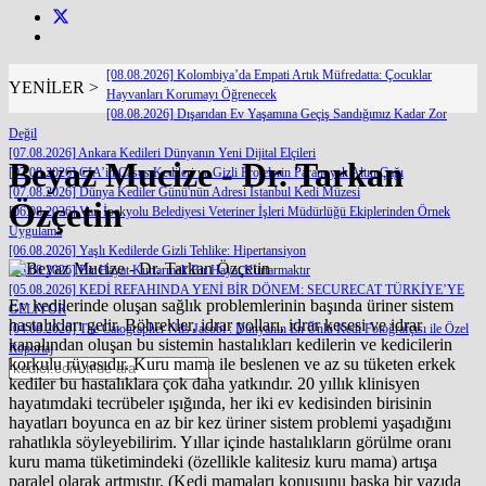
[08.08.2026] Kolombiya’da Empati Artık Müfredatta: Çocuklar
YENİLER >
Hayvanları Korumayı Öğrenecek
[08.08.2026] Dışarıdan Ev Yaşamına Geçiş Sandığımız Kadar Zor
Değil
[07.08.2026] Ankara Kedileri Dünyanın Yeni Dijital Elçileri
Beyaz Mucize - Dr. Tarkan
[07.08.2026] CIA’in Casus Kedileri ve Gizli Projelerin Paranoyak Altın Çağı
[07.08.2026] Dünya Kediler Günü'nün Adresi İstanbul Kedi Müzesi
Özçetin
[06.08.2026] Van İpekyolu Belediyesi Veteriner İşleri Müdürlüğü Ekiplerinden Örnek
Uygulama
[06.08.2026] Yaşlı Kedilerde Gizli Tehlike: Hipertansiyon
[05.08.2026] Bir Hayat Kurtarmak Bir Hayat Kurtarmaktır
[05.08.2026] KEDİ REFAHINDA YENİ BİR DÖNEM: SECURECAT TÜRKİYE’YE
Ev kedilerinde oluşan sağlık problemlerinin başında üriner sistem
GELİYOR
hastalıkları gelir. Böbrekler, idrar yolları, idrar kesesi ve idrar
[04.08.2026] The Catographer Nils Jacobi : Dünyanın En Ünlü Kedi Fotoğrafçısı ile Özel
kanalından oluşan bu sistemin hastalıkları kedilerin ve kedicilerin
Röportaj
korkulu rüyasıdır. Kuru mama ile beslenen ve az su tüketen erkek
kediler bu hastalıklara çok daha yatkındır. 20 yıllık klinisyen
hayatımdaki tecrübeler ışığında, her iki ev kedisinden birisinin
hayatları boyunca en az bir kez üriner sistem problemi yaşadığını
rahatlıkla söyleyebilirim. Yıllar içinde hastalıkların görülme oranı
kuru mama tüketimindeki (özellikle kalitesiz kuru mama) artışa
paralel olarak artmıştır. (Kedi mamaları konusunu başka bir yazıda