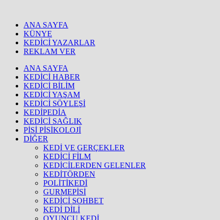
ANA SAYFA
KÜNYE
KEDİCİ YAZARLAR
REKLAM VER
ANA SAYFA
KEDİCİ HABER
KEDİCİ BİLİM
KEDİCİ YAŞAM
KEDİCİ SÖYLEŞİ
KEDİPEDİA
KEDİCİ SAĞLIK
PİSİ PİSİKOLOJİ
DİĞER
KEDİ VE GERÇEKLER
KEDİCİ FİLM
KEDİCİLERDEN GELENLER
KEDİTÖRDEN
POLİTİKEDİ
GURMEPİSİ
KEDİCİ SOHBET
KEDİ DİLİ
OYUNCU KEDİ