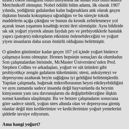
Metchnikoff olmuştur. Nobel ödüllü bilim adamı, ilk olarak 1907
yılında, yediğimiz gıdalardan kalın bağırsaklara atık olarak geçen
dışkının burada kokuşmaya uğradığını ve bu süreçte toksik
maddelerin açığa çıktığını ve bunun da kronik zehirlenmeye yol
açarak insan yaşamını kısalttığı tezini ileri sürmüştür. Aynı bildiride
sık sık yoğurt yiyerek alınan faydalı pro ve prebiyotiklerle hastalık
yapıcı (patojen) mikropların etkisinin önlenebileceğini ve yoğurt
yiyen insanların daha uzun ömürlü olduğunu belirtmiştir.
O günden günümüze kadar geçen 107 yıl içinde yoğurt binlerce
çalışmaya konu olmuştur. Hemen hepsinin sonuçları da olumludur.
Son çalışmalardan birisinde, McMaster Üniversitesi’nden Prof.
Stephen Collins ve arkadaşları, yoğurt ve süt ürünleri gibi
probiyotikçe zengin gıdaların tüketiminin; stresi, anksiyeteyi ve
depresyonu azaltarak beyin sağlığına iyi geldiğini belirtmişlerdir.
Yapılan çalışmada, bağırsak mikroflorasının beyni etkileyebildiğini
ve aynı zamanda sadece insanda değil hayvanlarda da beynin
kimyasının yanı sıra davranışlarını da değiştirebileceğine ilişkin
somut kanıtlara ulaşılmıştır. Bu ve benzer çalışmaların sonucuna
göre sadece sinirli, yoğun stres altında olan ve depresyona girmiş
olanlar değil tüm kedilerimize ve kedicilerimize yoğurt yemelerini
şiddetle tavsiye ediyorum.
Ama hangi yoğurt?