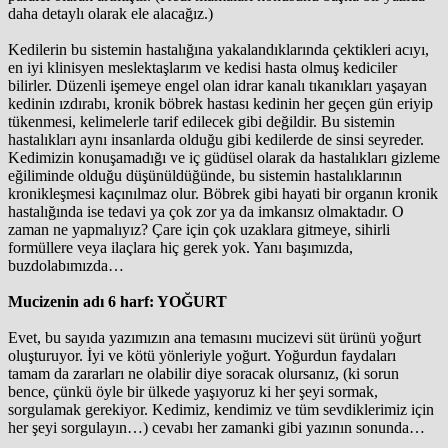
daha detaylı olarak ele alacağız.)
Kedilerin bu sistemin hastalığına yakalandıklarında çektikleri acıyı,
en iyi klinisyen meslektaşlarım ve kedisi hasta olmuş kediciler
bilirler. Düzenli işemeye engel olan idrar kanalı tıkanıkları yaşayan
kedinin ızdırabı, kronik böbrek hastası kedinin her geçen gün eriyip
tükenmesi, kelimelerle tarif edilecek gibi değildir. Bu sistemin
hastalıkları aynı insanlarda olduğu gibi kedilerde de sinsi seyreder.
Kedimizin konuşamadığı ve iç güdüsel olarak da hastalıkları gizleme
eğiliminde olduğu düşünüldüğünde, bu sistemin hastalıklarının
kronikleşmesi kaçınılmaz olur. Böbrek gibi hayati bir organın kronik
hastalığında ise tedavi ya çok zor ya da imkansız olmaktadır. O
zaman ne yapmalıyız? Çare için çok uzaklara gitmeye, sihirli
formüllere veya ilaçlara hiç gerek yok. Yanı başımızda,
buzdolabımızda…
Mucizenin adı 6 harf: YOĞURT
Evet, bu sayıda yazımızın ana temasını mucizevi süt ürünü yoğurt
oluşturuyor. İyi ve kötü yönleriyle yoğurt. Yoğurdun faydaları
tamam da zararları ne olabilir diye soracak olursanız, (ki sorun
bence, çünkü öyle bir ülkede yaşıyoruz ki her şeyi sormak,
sorgulamak gerekiyor. Kedimiz, kendimiz ve tüm sevdiklerimiz için
her şeyi sorgulayın…) cevabı her zamanki gibi yazının sonunda…