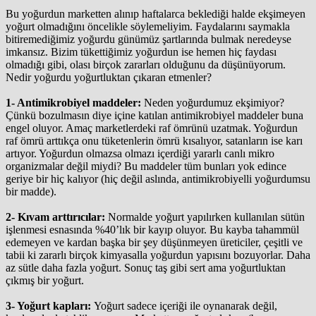
Bu yoğurdun marketten alınıp haftalarca beklediği halde ekşimeyen
yoğurt olmadığını öncelikle söylemeliyim. Faydalarını saymakla
bitiremediğimiz yoğurdu günümüz şartlarında bulmak neredeyse
imkansız. Bizim tükettiğimiz yoğurdun ise hemen hiç faydası
olmadığı gibi, olası birçok zararları olduğunu da düşünüyorum.
Nedir yoğurdu yoğurtluktan çıkaran etmenler?
1- Antimikrobiyel maddeler:
Neden yoğurdumuz ekşimiyor?
Çünkü bozulmasın diye içine katılan antimikrobiyel maddeler buna
engel oluyor. Amaç marketlerdeki raf ömrünü uzatmak. Yoğurdun
raf ömrü arttıkça onu tüketenlerin ömrü kısalıyor, satanların ise karı
artıyor. Yoğurdun olmazsa olmazı içerdiği yararlı canlı mikro
organizmalar değil miydi? Bu maddeler tüm bunları yok edince
geriye bir hiç kalıyor (hiç değil aslında, antimikrobiyelli yoğurdumsu
bir madde).
2- Kıvam arttırıcılar:
Normalde yoğurt yapılırken kullanılan sütün
işlenmesi esnasında %40’lık bir kayıp oluyor. Bu kayba tahammül
edemeyen ve kardan başka bir şey düşünmeyen üreticiler, çeşitli ve
tabii ki zararlı birçok kimyasalla yoğurdun yapısını bozuyorlar. Daha
az sütle daha fazla yoğurt. Sonuç taş gibi sert ama yoğurtluktan
çıkmış bir yoğurt.
3- Yoğurt kapları:
Yoğurt sadece içeriği ile oynanarak değil,