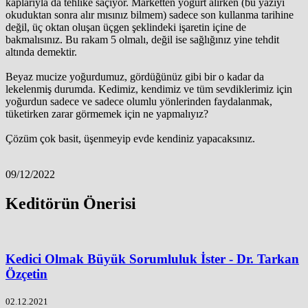
kaplarıyla da tehlike saçıyor. Marketten yoğurt alırken (bu yazıyı
okuduktan sonra alır mısınız bilmem) sadece son kullanma tarihine
değil, üç oktan oluşan üçgen şeklindeki işaretin içine de
bakmalısınız. Bu rakam 5 olmalı, değil ise sağlığınız yine tehdit
altında demektir.
Beyaz mucize yoğurdumuz, gördüğünüz gibi bir o kadar da
lekelenmiş durumda. Kedimiz, kendimiz ve tüm sevdiklerimiz için
yoğurdun sadece ve sadece olumlu yönlerinden faydalanmak,
tüketirken zarar görmemek için ne yapmalıyız?
Çözüm çok basit, üşenmeyip evde kendiniz yapacaksınız.
09/12/2022
Keditörün Önerisi
Kedici Olmak Büyük Sorumluluk İster - Dr. Tarkan
Özçetin
02.12.2021