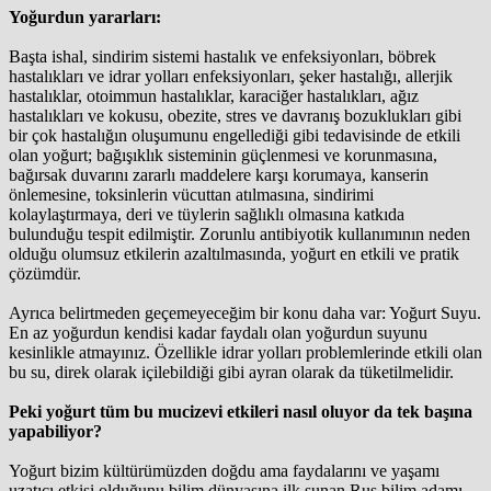
Yoğurdun yararları:
Başta ishal, sindirim sistemi hastalık ve enfeksiyonları, böbrek
hastalıkları ve idrar yolları enfeksiyonları, şeker hastalığı, allerjik
hastalıklar, otoimmun hastalıklar, karaciğer hastalıkları, ağız
hastalıkları ve kokusu, obezite, stres ve davranış bozuklukları gibi
bir çok hastalığın oluşumunu engellediği gibi tedavisinde de etkili
olan yoğurt; bağışıklık sisteminin güçlenmesi ve korunmasına,
bağırsak duvarını zararlı maddelere karşı korumaya, kanserin
önlemesine, toksinlerin vücuttan atılmasına, sindirimi
kolaylaştırmaya, deri ve tüylerin sağlıklı olmasına katkıda
bulunduğu tespit edilmiştir. Zorunlu antibiyotik kullanımının neden
olduğu olumsuz etkilerin azaltılmasında, yoğurt en etkili ve pratik
çözümdür.
Ayrıca belirtmeden geçemeyeceğim bir konu daha var: Yoğurt Suyu.
En az yoğurdun kendisi kadar faydalı olan yoğurdun suyunu
kesinlikle atmayınız. Özellikle idrar yolları problemlerinde etkili olan
bu su, direk olarak içilebildiği gibi ayran olarak da tüketilmelidir.
Peki yoğurt tüm bu mucizevi etkileri nasıl oluyor da tek başına
yapabiliyor?
Yoğurt bizim kültürümüzden doğdu ama faydalarını ve yaşamı
uzatıcı etkisi olduğunu bilim dünyasına ilk sunan Rus bilim adamı