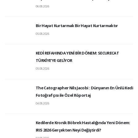
06.08.2026
Bir Hayat Kurtarmak Bir Hayat Kurtarmaktır
05.08.2026
KEDİ REFAHINDA YENİ BİR DÖNEM: SECURECAT
TÜRKİYE’YE GELİYOR
05.08.2026
The Catographer Nils Jacobi : Dünyanın En Ünlü Kedi
Fotoğrafçısı ile Özel Röportaj
04.08.2026
Kedilerde Kronik Böbrek Hastalığında Yeni Dönem:
IRIS 2026 Gerçekten Neyi Değiştirdi?