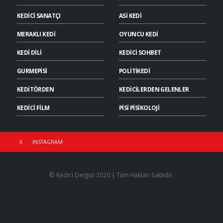
KEDİCİ SANATÇI
ASİ KEDİ
MERAKLI KEDİ
OYUNCU KEDİ
KEDİ DİLİ
KEDİCİ SOHBET
GURMEPİSİ
POLİTİKEDİ
KEDİTÖRDEN
KEDİCİLERDEN GELENLER
KEDİCİ FİLM
PİSİ PİSİKOLOJİ
X
INSTAGRAM
© Kedici Dergisi 2020 | Tüm Hakları Saklıdır.
©2020 Developed by
Teknoteb