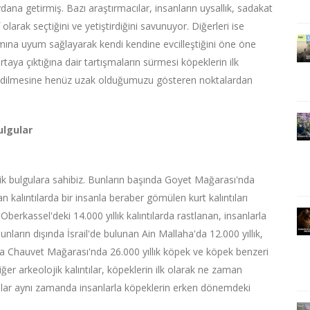
dana getirmiş. Bazı araştırmacılar, insanların uysallık, sadakat
tif olarak seçtiğini ve yetiştirdiğini savunuyor. Diğerleri ise
tamına uyum sağlayarak kendi kendine evcilleştiğini öne öne
ya çıktığına dair tartışmaların sürmesi köpeklerin ilk
e edilmesine henüz uzak olduğumuzu gösteren noktalardan
ulgular
ojik bulgulara sahibiz. Bunların başında Goyet Mağarası'nda
n kalıntılarda bir insanla beraber gömülen kurt kalıntıları
rkassel'deki 14.000 yıllık kalıntılarda rastlanan, insanlarla
nların dışında İsrail'de bulunan Ain Mallaha'da 12.000 yıllık,
'da Chauvet Mağarası'nda 26.000 yıllık köpek ve köpek benzeri
diğer arkeolojik kalıntılar, köpeklerin ilk olarak ne zaman
lıntılar aynı zamanda insanlarla köpeklerin erken dönemdeki