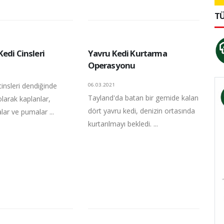
TÜ
edi Cinsleri
Yavru Kedi Kurtarma
Operasyonu
insleri dendiğinde
06.03.2021
Tayland'da batan bir gemide kalan
olarak kaplanlar,
dört yavru kedi, denizin ortasında
alar ve pumalar ...
kurtarılmayı bekledi. ...