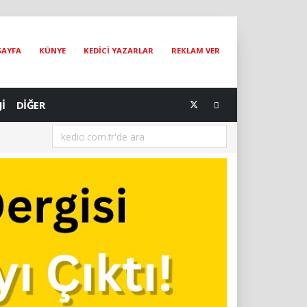
SAYFA
KÜNYE
KEDİCİ YAZARLAR
REKLAM VER
Jİ
DİĞER
[04.08.2026] The Catographer Nils Jacobi : Dünyanın En Ünlü Kedi Foto