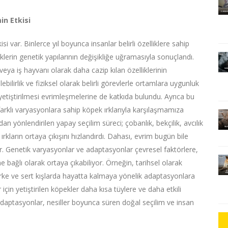
in Etkisi
i var. Binlerce yıl boyunca insanlar belirli özelliklere sahip
peklerin genetik yapılarının değişikliğe uğramasıyla sonuçlandı.
 veya iş hayvanı olarak daha cazip kılan özelliklerinin
bilirlik ve fiziksel olarak belirli görevlerle ortamlara uygunluk
k yetiştirilmesi evrimleşmelerine de katkıda bulundu. Ayrıca bu
arklı varyasyonlara sahip köpek ırklarıyla karşılaşmamıza
ndan yönlendirilen yapay seçilim süreci; çobanlık, bekçilik, avcılık
 ırkların ortaya çıkışını hızlandırdı. Dahası, evrim bugün bile
 Genetik varyasyonlar ve adaptasyonlar çevresel faktörlere,
bağlı olarak ortaya çıkabiliyor. Örneğin, tarihsel olarak
 kürke ve sert kışlarda hayatta kalmaya yönelik adaptasyonlara
 için yetiştirilen köpekler daha kısa tüylere ve daha etkili
daptasyonlar, nesiller boyunca süren doğal seçilim ve insan