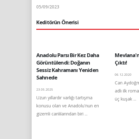
05/09/2023
Keditörün Önerisi
Anadolu Parsı Bir Kez Daha
Mevlana'n
Görüntülendi: Doğanın
Çıktı!
Sessiz Kahramanı Yeniden
06.12.2020
Sahnede
Can Aydoğm
23.05.2025
adlı ilk roma
Uzun yıllardır varlığı tartışma
üç kuşak ...
konusu olan ve Anadolu'nun en
gizemli canlılarından biri ...