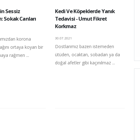
n Sessiz
Kedi Ve Köpeklerde Yanık
: Sokak Canları
Tedavisi - Umut Fikret
Korkmaz
arımızdan korona
30.07.2021
Dostlarımız bazen istemeden
ğını ortaya koyan bir
ütüden, ocaktan, sobadan ya da
maya rağmen ...
doğal afetler gibi kaçınılmaz ...