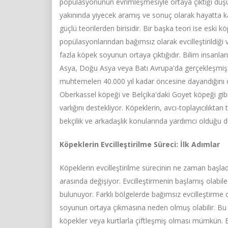
popülasyonunun evrimleşmesiyle ortaya çıktığı düşün
yakınında yiyecek aramış ve sonuç olarak hayatta ka
güçlü teorilerden birisidir. Bir başka teori ise eski k
popülasyonlarından bağımsız olarak evcilleştirildiği
fazla köpek soyunun ortaya çıktığıdır. Bilim insanları
Asya, Doğu Asya veya Batı Avrupa'da gerçekleşmiş o
muhtemelen 40.000 yıl kadar öncesine dayandığını ö
Oberkassel köpeği ve Belçika'daki Goyet köpeği gibi 
varlığını destekliyor. Köpeklerin, avcı-toplayıcılıkta
bekçilik ve arkadaşlık konularında yardımcı olduğu 
Köpeklerin Evcilleştirilme Süreci: İlk Adımlar
Köpeklerin evcilleştirilme sürecinin ne zaman başlad
arasında değişiyor. Evcilleştirmenin başlamış olabi
bulunuyor. Farklı bölgelerde bağımsız evcilleştirme 
soyunun ortaya çıkmasına neden olmuş olabilir. Bu 
köpekler veya kurtlarla çiftleşmiş olması mümkün. Ev