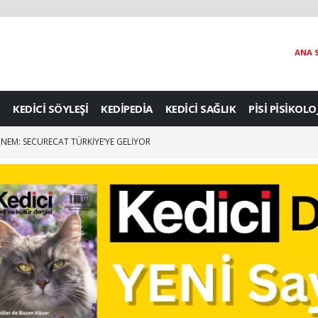
ANA 
KEDİCİ SÖYLEŞİ
KEDİPEDİA
KEDİCİ SAĞLIK
PİSİ PİSİKOLO
DÖNEM: SECURECAT TÜRKİYE’YE GELİYOR