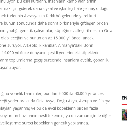
ülüyor. Bu eski kurtların, insanların kamp alanlarının
lmak için giderek daha uysal ve işbirlikçi hâle gelmiş olduğu
öpek türlerinin Avrasya'nın farklı bölgelerinde yerel kurt
 ve bunun sonucunda daha sonra birbirleriyle çiftleşen birden
nın yaptığı genetik çalışmalar, köpeğin evcilleştirilmesinin Orta
labileceğini ve bunun en az 15.000 yıl önce, ancak
ne sürüyor. Arkeolojik kanıtlar, Almanya'daki Bonn-
14.000 yıl önce dünyanın çeşitli yerlerindeki köpeklerin
n tarım toplumlarına geçiş sürecinde insanlara avcılık, çobanlık,
düşünülüyor.
ığına yönelik tahminler, bundan 9.000 ila 40.000 yıl öncesi
EN
leceği yerler arasında Orta Asya, Doğu Asya, Avrupa ve Sibirya
olayları yaşanmış ve bu da evcil köpeklerin birden fazla
soylardan bazılarının nesli tükenmiş ya da zaman içinde diğer
cilleştirme süreci köpeklerin genetik yapılarında,