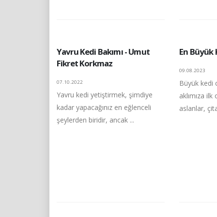
Yavru Kedi Bakımı - Umut
En Büyük K
Fikret Korkmaz
09.08.2023
Büyük kedi c
07.10.2022
Yavru kedi yetiştirmek, şimdiye
aklımıza ilk 
kadar yapacağınız en eğlenceli
aslanlar, çit
şeylerden biridir, ancak ...