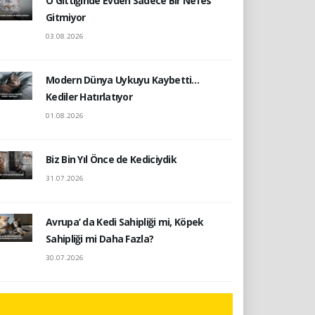
O Gittiğinde Evden Sadece Bir Nefes
Gitmiyor
03.08.2026
Modern Dünya Uykuyu Kaybetti…
Kediler Hatırlatıyor
01.08.2026
Biz Bin Yıl Önce de Kediciydik
31.07.2026
Avrupa’ da Kedi Sahipliği mi, Köpek
Sahipliği mi Daha Fazla?
30.07.2026