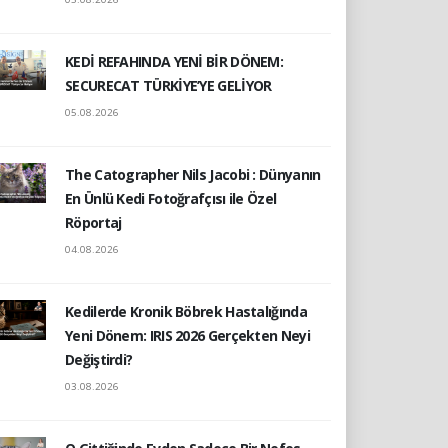
KEDİ REFAHINDA YENİ BİR DÖNEM:
SECURECAT TÜRKİYE’YE GELİYOR
05.08.2026
The Catographer Nils Jacobi : Dünyanın
En Ünlü Kedi Fotoğrafçısı ile Özel
Röportaj
04.08.2026
Kedilerde Kronik Böbrek Hastalığında
Yeni Dönem: IRIS 2026 Gerçekten Neyi
Değiştirdi?
03.08.2026