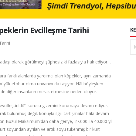
peklerin Evcilleşme Tarihi
KE
rkadaşı olarak görülmeyi şüphesiz ki fazlasıyla hak ediyor…
anlara farklı alanlarda yardımcı olan köpekler, aynı zamanda
 tek büyük etobur olma unvanını da taşıyor. Hâl böyleyken
m de diğer insanların merak etmesine neden oluyor.
cilleştirildi?" sorusu gizemini korumaya devam ediyor.
arak bulunmuş değil, konuyla ilgili tartışmalar hâlâ devam
 Son Buzul Maksimum'dan daha geriye, 27.000 ila 40.000 yıl
urt soyundan ayrılan ve artık soyu tükenmiş bir kurt