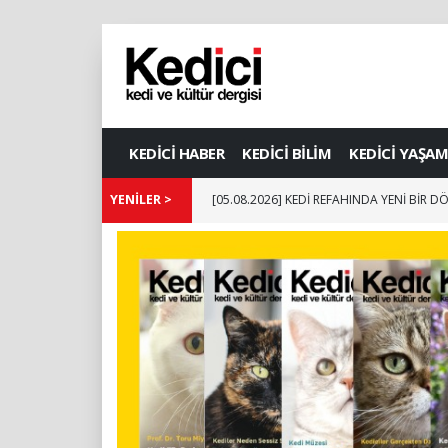
KEDİCİ HABER
KEDİCİ BİLİM
KEDİCİ YAŞAM
YENİLER >
[05.08.2026] KEDİ REFAHINDA YENİ BİR 