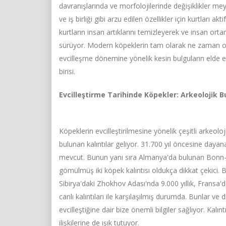
davranışlarında ve morfolojilerinde değişiklikler mey
ve iş birliği gibi arzu edilen özellikler için kurtları ak
kurtların insan artıklarını temizleyerek ve insan or
sürüyor. Modern köpeklerin tam olarak ne zaman orta
evcilleşme dönemine yönelik kesin bulguların eld
birisi.
Evcilleştirme Tarihinde Köpekler: Arkeolojik B
Köpeklerin evcilleştirilmesine yönelik çeşitli arkeol
bulunan kalıntılar geliyor. 31.700 yıl öncesine dayana
mevcut. Bunun yanı sıra Almanya'da bulunan Bonn-Obe
gömülmüş iki köpek kalıntısı oldukça dikkat çekici. Bu
Sibirya'daki Zhokhov Adası'nda 9.000 yıllık, Fransa
canlı kalıntıları ile karşılaşılmış durumda. Bunlar ve 
evcilleştiğine dair bize önemli bilgiler sağlıyor. Ka
ilişkilerine de ışık tutuyor.