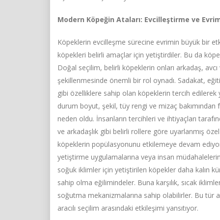
Modern Köpeğin Ataları: Evcilleştirme ve Evrim
Köpeklerin evcilleşme sürecine evrimin büyük bir etkis
köpekleri belirli amaçlar için yetiştirdiler. Bu da kö
Doğal seçilim, belirli köpeklerin onları arkadaş, avcı
şekillenmesinde önemli bir rol oynadı. Sadakat, eğitile
gibi özelliklere sahip olan köpeklerin tercih edilere
durum boyut, şekil, tüy rengi ve mizaç bakımından f
neden oldu. İnsanların tercihleri ve ihtiyaçları tarafı
ve arkadaşlık gibi belirli rollere göre uyarlanmış özel
köpeklerin popülasyonunu etkilemeye devam ediyor.
yetiştirme uygulamalarına veya insan müdahalelerine 
soğuk iklimler için yetiştirilen köpekler daha kalın
sahip olma eğilimindeler. Buna karşılık, sıcak iklimler
soğutma mekanizmalarına sahip olabilirler. Bu tür a
aracılı seçilim arasındaki etkileşimi yansıtıyor.