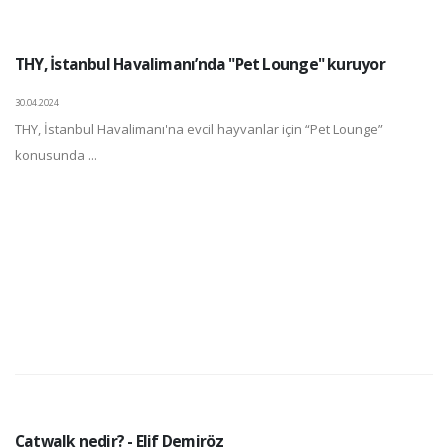
THY, İstanbul Havalimanı’nda "Pet Lounge" kuruyor
30.04.2024
THY, İstanbul Havalimanı'na evcil hayvanlar için “Pet Lounge”
konusunda ...
Catwalk nedir? - Elif Demiröz