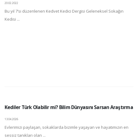
20.02.2022
Bu yıl 7’si düzenlenen Kedvet Kedici Dergisi Geleneksel Sokağın
Kedisi ...
Kediler Türk Olabilir mi? Bilim Dünyasını Sarsan Araştırma
13.04.2026
Evlerimizi paylaşan, sokaklarda bizimle yaşayan ve hayatımızın en
sessiz tanıkları olan ...