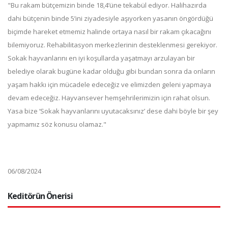
"Bu rakam bütçemizin binde 18,4’üne tekabül ediyor. Halihazırda
dahi bütçenin binde 5’ini ziyadesiyle aşıyorken yasanın öngördüğü
biçimde hareket etmemiz halinde ortaya nasıl bir rakam çıkacağını
bilemiyoruz. Rehabilitasyon merkezlerinin desteklenmesi gerekiyor.
Sokak hayvanlarını en iyi koşullarda yaşatmayı arzulayan bir
belediye olarak bugüne kadar olduğu gibi bundan sonra da onların
yaşam hakkı için mücadele edeceğiz ve elimizden geleni yapmaya
devam edeceğiz. Hayvansever hemşehrilerimizin için rahat olsun.
Yasa bize ‘Sokak hayvanlarını uyutacaksınız’ dese dahi böyle bir şey
yapmamız söz konusu olamaz."
06/08/2024
Keditörün Önerisi