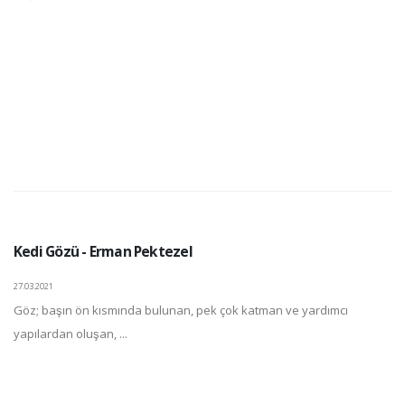
Kedi Gözü - Erman Pektezel
27.03.2021
Göz; başın ön kısmında bulunan, pek çok katman ve yardımcı
yapılardan oluşan, ...