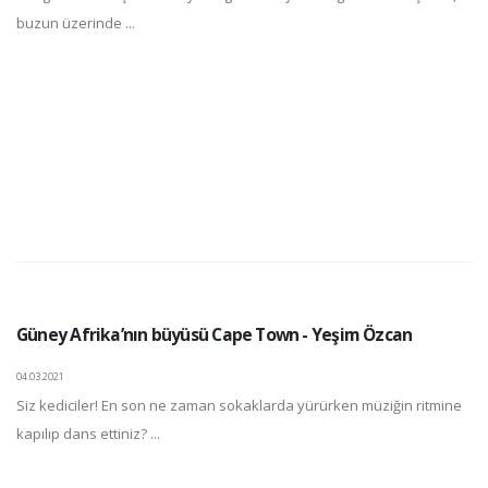
buzun üzerinde ...
Güney Afrika’nın büyüsü Cape Town - Yeşim Özcan
04.03.2021
Siz kediciler! En son ne zaman sokaklarda yürürken müziğin ritmine
kapılıp dans ettiniz? ...