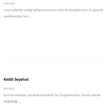
23.05.2025
Uzun yıllardır varlığı tartışma konusu olan ve Anadolu'nun en gizemli
canlılarından biri ...
Kedili Seyahat
04.02.2023
Evcil dostlarımız seyahat etmekten hiç hoşlanmazlar. Genel olarak
değişikliği ...