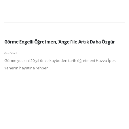
Görme Engelli Öğretmen, ‘Angel’ ile Artık Daha Özgür
23.07.2021
Görme yetisini 20 yıl önce kaybeden tarih öğretmeni Havva İpek
Yener’in hayatına rehber ...