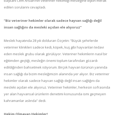
başkanı Cem Arslan’nın veteriner hekimliği mesleğine ilişkin merak
edilen sorularını cevapladı.
“Biz veteriner hekimler olarak sadece hayvan sağlığı değil
insan sağlığını da mesleki açıdan ele alıyoruz”
Meslek hayatında 28 yılı dolduran Özçetin: “Büyük şehirlerde
veteriner klinikleri sadece kedi, köpek, kuş gibi hayvanları tedavi
eden meslek grubu olarak görülüyor. Veteriner hekimlerin nasıl bir
eğitimden geçtiği, mesleğin önemi toplum tarafından gözardı
edildiğinden bahsetmek istiyorum. Birçok hayvan türünün yanında
insan sağlığı da bizim mesleğimizin alanında yer alıyor. Biz veteriner
hekimler olarak sadece hayvan sağlığı değil insan sağlığını da
mesleki açıdan ele alıyoruz. Veteriner hekimler, herkesin sofrasında
yer alan hayvansal ürünlerin denetimi konusunda ismi geçmeyen
kahramanlar aslında” dedi.
Hekim Olmayan Hekimler!