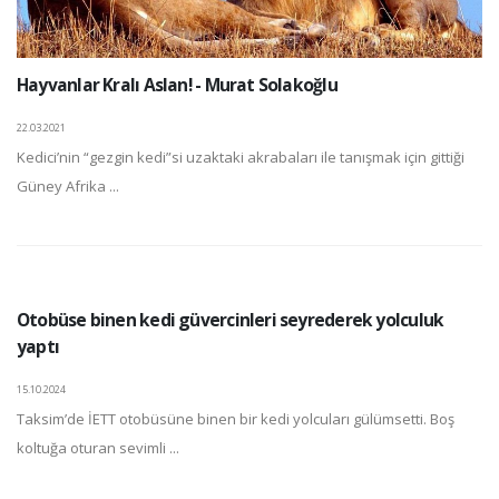
Hayvanlar Kralı Aslan! - Murat Solakoğlu
22.03.2021
Kedici’nin “gezgin kedi”si uzaktaki akrabaları ile tanışmak için gittiği
Güney Afrika ...
Otobüse binen kedi güvercinleri seyrederek yolculuk
yaptı
15.10.2024
Taksim’de İETT otobüsüne binen bir kedi yolcuları gülümsetti. Boş
koltuğa oturan sevimli ...