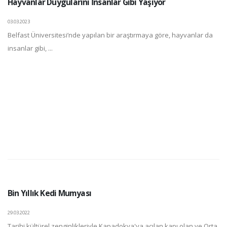
Hayvanlar Duygularını İnsanlar Gibi Yaşıyor
03.03.2023
Belfast Üniversitesi’nde yapılan bir araştırmaya göre, hayvanlar da
insanlar gibi, ...
Bin Yıllık Kedi Mumyası
29.03.2022
Tarihi kültürel zenginlikleriyle Kapadokya'ya açılan kapı olan ve Orta