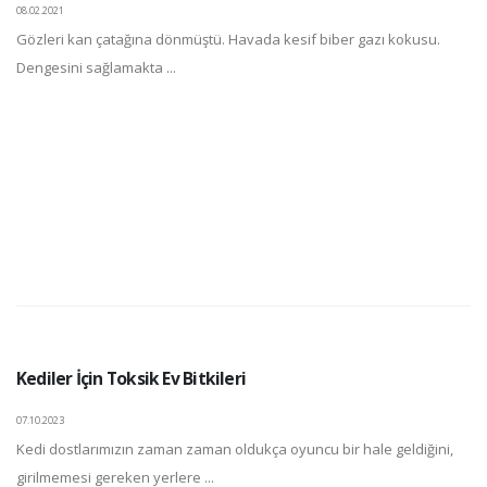
08.02.2021
Gözleri kan çatağına dönmüştü. Havada kesif biber gazı kokusu.
Dengesini sağlamakta ...
Kediler İçin Toksik Ev Bitkileri
07.10.2023
Kedi dostlarımızın zaman zaman oldukça oyuncu bir hale geldiğini,
girilmemesi gereken yerlere ...