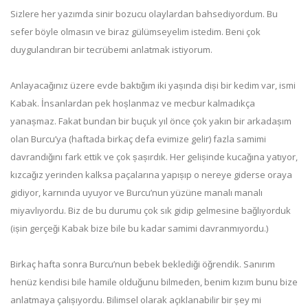
Sizlere her yazımda sinir bozucu olaylardan bahsediyordum. Bu
sefer böyle olmasın ve biraz gülümseyelim istedim. Beni çok
duygulandıran bir tecrübemi anlatmak istiyorum.
Anlayacağınız üzere evde baktığım iki yașında diși bir kedim var, ismi
Kabak. İnsanlardan pek hoșlanmaz ve mecbur kalmadıkça
yanașmaz. Fakat bundan bir buçuk yıl önce çok yakın bir arkadașım
olan Burcu’ya (haftada birkaç defa evimize gelir) fazla samimi
davrandığını fark ettik ve çok șașırdık. Her gelișinde kucağına yatıyor,
kızcağız yerinden kalksa paçalarına yapıșıp o nereye giderse oraya
gidiyor, karnında uyuyor ve Burcu’nun yüzüne manalı manalı
miyavlıyordu. Biz de bu durumu çok sık gidip gelmesine bağlıyorduk
(ișin gerçeği Kabak bize bile bu kadar samimi davranmıyordu.)
Birkaç hafta sonra Burcu’nun bebek beklediği öğrendik. Sanırım
henüz kendisi bile hamile olduğunu bilmeden, benim kızım bunu bize
anlatmaya çalıșıyordu. Bilimsel olarak açıklanabilir bir șey mi