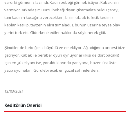
vardı ki görmeniz lazımdı. Kadın bebeği görmek istiyor, Kabak izin
vermiyor. Arkadașım Burcu bebeği dıșarı çıkarmakta buldu çareyi,
tam kadının kucağına verecekken, bizim ufacık tefecik kedimiz
kaplan kesilip, teyzenin elini tırmaladı. E bunun üzerine teyze olay
yerini terk etti. Giderken kediler hakkında söylenerek gitti.
Șimdiler de bebeğimiz büyüdü ve emekliyor. Ağladığında annesi bize
getiriyor. Kabak ile beraber oyun oynuyorlar (ikisi de dört bacaklı)
İșin en güzel yanı ise, yorulduklarında yan yana, bazen üst üste
yatıp uyumaları. Görülebilecek en güzel sahnelerden...
12/03/2021
Keditörün Önerisi