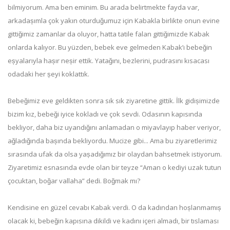
bilmiyorum. Ama ben eminim. Bu arada belirtmekte fayda var,
arkadașımla çok yakın oturduğumuz için Kabakla birlikte onun evine
gittiğimiz zamanlar da oluyor, hatta tatile falan gittiğimizde Kabak
onlarda kalıyor. Bu yüzden, bebek eve gelmeden Kabak’ı bebeğin
eșyalarıyla hașır neșir ettik. Yatağını, bezlerini, pudrasını kısacası
odadaki her șeyi koklattık.
Bebeğimiz eve geldikten sonra sık sık ziyaretine gittik. İlk gidișimizde
bizim kız, bebeği iyice kokladı ve çok sevdi. Odasının kapısında
bekliyor, daha biz uyandığını anlamadan o miyavlayıp haber veriyor,
ağladığında bașında bekliyordu. Mucize gibi... Ama bu ziyaretlerimiz
sırasında ufak da olsa yașadığımız bir olaydan bahsetmek istiyorum.
Ziyaretimiz esnasında evde olan bir teyze “Aman o kediyi uzak tutun
çocuktan, boğar vallaha” dedi. Boğmak mı?
Kendisine en güzel cevabı Kabak verdi. O da kadından hoșlanmamıș
olacak ki, bebeğin kapısına dikildi ve kadını içeri almadı, bir tıslaması