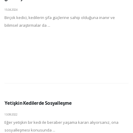
15.04.2024
Birçok kedici, kedilerin şifa güçlerine sahip olduğuna inanır ve
bilimsel araştırmalar da ...
Yetişkin Kedilerde Sosyalleşme
13.09.2022
Eğer yetişkin bir kedi ile beraber yaşama kararı alıyorsanız, ona
sosyalleşmesi konusunda ...