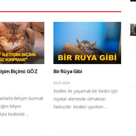
etişim Biçimi: GÖZ
Bir Rüya Gibi
03.07.2023
Kediler ile yaşamak bir Kedici için
sanlarla iletişim kurmak
rüyalar aleminde olmaktan
ığını biliyor
farksızdır. Kediler uyurken ...
te kedinizle ...