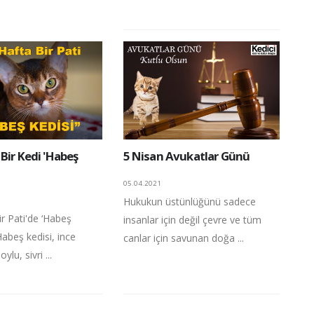
Bir Kedi 'Habeş
5 Nisan Avukatlar Günü
05.04.2021
Hukukun üstünlüğünü sadece
r Pati'de ‘Habeş
insanlar için değil çevre ve tüm
 Habeş kedisi, ince
canlar için savunan doğa ...
oylu, sivri ...