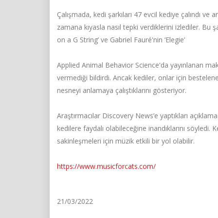
Çalışmada, kedi şarkıları 47 evcil kediye çalındı ve ara
zamana kıyasla nasıl tepki verdiklerini izlediler. Bu 
on a G String’ ve Gabriel Fauré'nin ‘Elegie’
Applied Animal Behavior Science'da yayınlanan maka
vermediği bildirdi. Ancak kediler, onlar için bestel
nesneyi anlamaya çalıştıklarını gösteriyor.
Araştırmacılar Discovery News’e yaptıkları açıklamada
kedilere faydalı olabileceğine inandıklarını söyledi. K
sakinleşmeleri için müzik etkili bir yol olabilir.
https://www.musicforcats.com/
21/03/2022