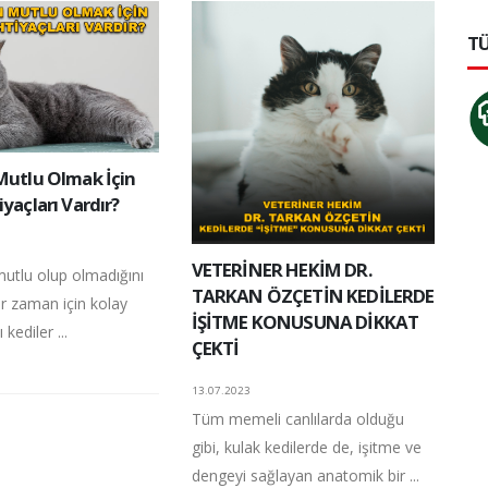
TÜ
 Mutlu Olmak İçin
iyaçları Vardır?
VETERİNER HEKİM DR.
mutlu olup olmadığını
TARKAN ÖZÇETİN KEDİLERDE
r zaman için kolay
İŞİTME KONUSUNA DİKKAT
 kediler ...
ÇEKTİ
13.07.2023
Tüm memeli canlılarda olduğu
gibi, kulak kedilerde de, işitme ve
dengeyi sağlayan anatomik bir ...