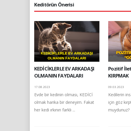
Keditörün Önerisi
KEDİCİKLERLE EV ARKADAŞI
Pozitif İl
OLMANIN FAYDALARI
KIRPMAK
17.08.2023
09.03.2023
Evde bir kedinin olması, KEDİCİ
Kedilerin in
olmak harika bir deneyim. Fakat
için göz kırpt
her kedi ırkının farklı ...
muydunuz? İş