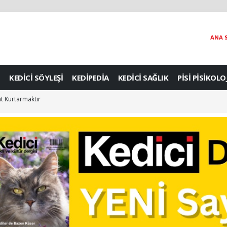
ANA 
KEDİCİ SÖYLEŞİ
KEDİPEDİA
KEDİCİ SAĞLIK
PİSİ PİSİKOLO
t Kurtarmaktır