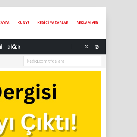
SAYFA
KÜNYE
KEDİCİ YAZARLAR
REKLAM VER
Jİ
DİĞER
[05.08.2026] KEDİ REFAHINDA YENİ BİR DÖNEM: SECURECAT TÜRKİYE’Y