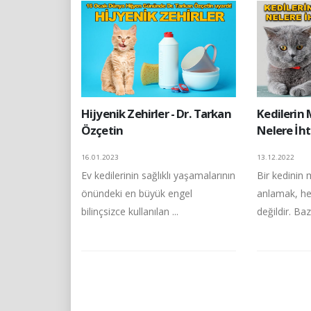
Hijyenik Zehirler - Dr. Tarkan
Kedilerin
Özçetin
Nelere İht
16.01.2023
13.12.2022
Ev kedilerinin sağlıklı yaşamalarının
Bir kedinin 
önündeki en büyük engel
anlamak, he
bilinçsizce kullanılan ...
değildir. Bazı