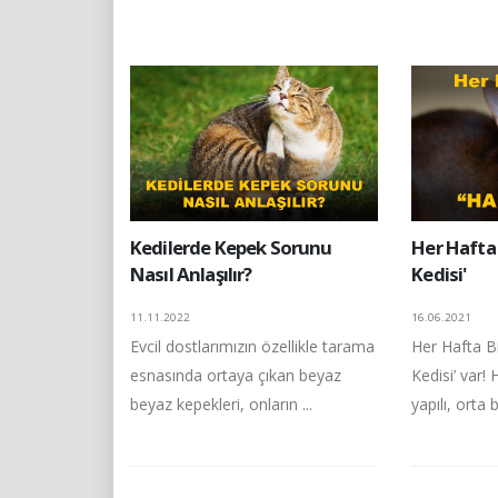
Kedilerde Kepek Sorunu
Her Hafta 
Nasıl Anlaşılır?
Kedisi'
11.11.2022
16.06.2021
Evcil dostlarımızın özellikle tarama
Her Hafta Bi
esnasında ortaya çıkan beyaz
Kedisi’ var!
beyaz kepekleri, onların ...
yapılı, orta b