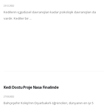
23.12.2022
Kedilerin içgüdüsel davranışları kadar psikolojik davranışları da
vardır. Kediler bir ...
Kedi Dostu Proje Nasa Finalinde
27.03.2022
Bahçeşehir Koleji’nin Diyarbakırlı öğrencileri, dünyanın en iyi 5