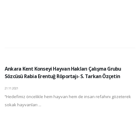
Ankara Kent Konseyi Hayvan Hakları Çalışma Grubu
Sözcüsü Rabia Erentuğ Röportajı- S. Tarkan Özçetin
21.11.2021
‘’Hedefimiz öncelikle hem hayvan hem de insan refahını gözeterek
sokak hayvanları ...