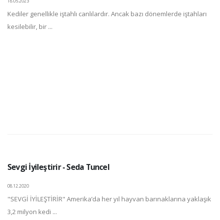
18.05.2023
Kediler genellikle iştahlı canlılardır. Ancak bazı dönemlerde iştahları
kesilebilir, bir ...
Sevgi İyileştirir - Seda Tuncel
08.12.2020
"SEVGİ İYİLEŞTİRİR" Amerika’da her yıl hayvan barınaklarına yaklaşık
3,2 milyon kedi ...