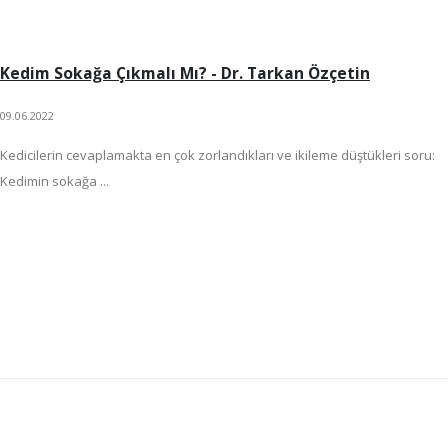
Kedim Sokağa Çıkmalı Mı? - Dr. Tarkan Özçetin
09.06.2022
Kedicilerin cevaplamakta en çok zorlandıkları ve ikileme düştükleri soru:
Kedimin sokağa ...