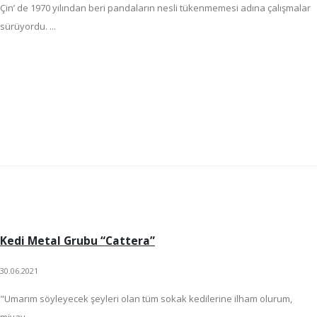
Çin’ de 1970 yılından beri pandaların nesli tükenmemesi adına çalışmalar
sürüyordu. ...
Kedi Metal Grubu “Cattera”
30.06.2021
"Umarım söyleyecek şeyleri olan tüm sokak kedilerine ilham olurum,
miyav, ...