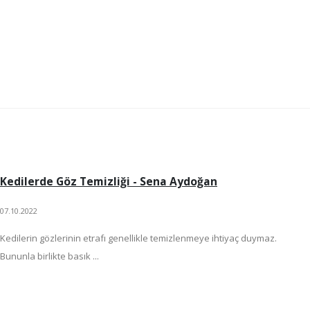
Kedilerde Göz Temizliği - Sena Aydoğan
07.10.2022
Kedilerin gözlerinin etrafı genellikle temizlenmeye ihtiyaç duymaz.
Bununla birlikte basık ...