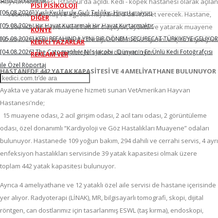
Hayvan Hastanesi, İstanbul'da açıldı. Kedi - köpek hastanesi olarak açılan
PİSİ PİSİKOLOJİ
[06.08.2026] Yaşlı Kedilerde Gizli Tehlike: Hipertansiyon
VetAmerikan, kuş ve egzotik hayvanlara da hizmet verecek. Hastane,
DİĞER
[05.08.2026] Bir Hayat Kurtarmak Bir Hayat Kurtarmaktır
7.500 m2 kapalı alan ve 8 kattan oluşuyor, ayakta ve yatarak muayene
KÜNYE
[05.08.2026] KEDİ REFAHINDA YENİ BİR DÖNEM: SECURECAT TÜRKİYE’YE GELİYOR
hizmeti sunuyor. Hastanede Türkiye'de ilk defa hayvanlar için radyasyon
KEDİCİ YAZARLAR
onkolojisi imkanı da sunuluyor.
[04.08.2026] The Catographer Nils Jacobi : Dünyanın En Ünlü Kedi Fotoğrafçısı
REKLAM VER
ile Özel Röportaj
HASTANEDE 442 YATAK KAPASİTESİ VE 4 AMELİYATHANE BULUNUYOR
Ayakta ve yatarak muayene hizmeti sunan VetAmerikan Hayvan
Hastanesi'nde;
15 muayene odası, 2 acil girişim odası, 2 acil tanı odası, 2 görüntüleme
odası, özel donanımlı “Kardiyoloji ve Göz Hastalıkları Muayene” odaları
bulunuyor. Hastanede 109 yoğun bakım, 294 dahili ve cerrahi servis, 4 ayrı
enfeksiyon hastalıkları servisinde 39 yatak kapasitesi olmak üzere
toplam 442 yatak kapasitesi bulunuyor.
Ayrıca 4 ameliyathane ve 12 yataklı özel aile servisi de hastane içerisinde
yer alıyor. Radyoterapi (LİNAK), MR, bilgisayarlı tomografi, skopi, dijital
röntgen, can dostlarımız için tasarlanmış ESWL (taş kırma), endoskopi,