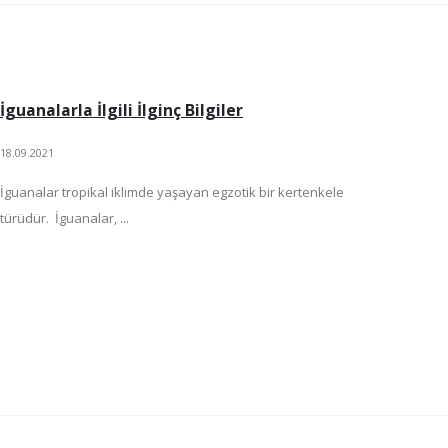
İguanalarla İlgili İlginç Bilgiler
18.09.2021
İguanalar tropikal iklimde yaşayan egzotik bir kertenkele
türüdür. İguanalar, ...