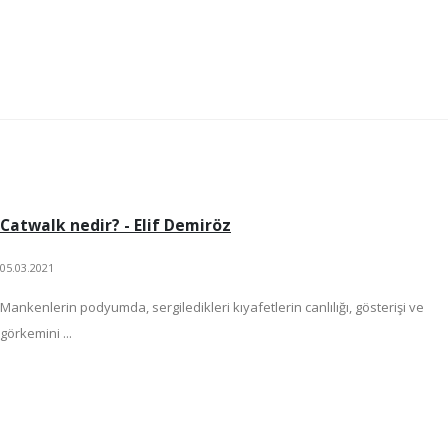
Catwalk nedir? - Elif Demiröz
05.03.2021
Mankenlerin podyumda, sergiledikleri kıyafetlerin canlılığı, gösterişi ve
görkemini ...