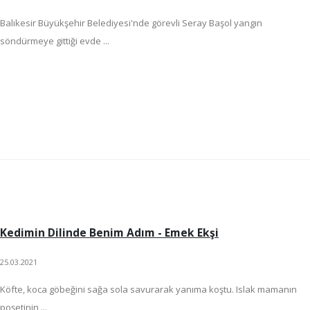
Balıkesir Büyükşehir Belediyesi'nde görevli Seray Başol yangın
söndürmeye gittiği evde ...
Kedimin Dilinde Benim Adım - Emek Ekşi
25.03.2021
Köfte, koca göbeğini sağa sola savurarak yanıma koştu. Islak mamanın
poşetinin ...