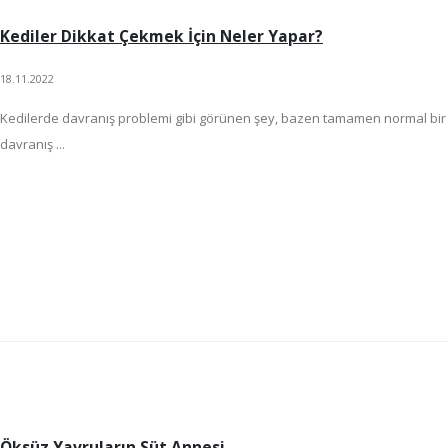
Kediler Dikkat Çekmek İçin Neler Yapar?
18.11.2022
Kedilerde davranış problemi gibi görünen şey, bazen tamamen normal bir
davranış ...
Öksüz Yavruların Süt Annesi