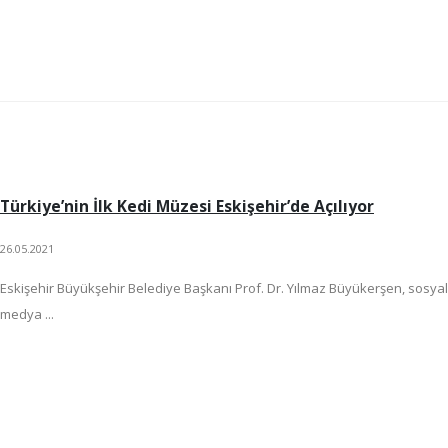
Türkiye’nin İlk Kedi Müzesi Eskişehir’de Açılıyor
26.05.2021
Eskişehir Büyükşehir Belediye Başkanı Prof. Dr. Yılmaz Büyükerşen, sosyal
medya ...