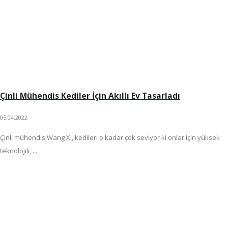
Çinli Mühendis Kediler İçin Akıllı Ev Tasarladı
05.04.2022
Çinli mühendis Wang Xi, kedileri o kadar çok seviyor ki onlar için yüksek
teknolojili, ...