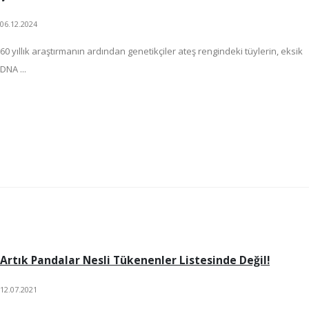
06.12.2024
60 yıllık araştırmanın ardından genetikçiler ateş rengindeki tüylerin, eksik
DNA ...
Artık Pandalar Nesli Tükenenler Listesinde Değil!
12.07.2021