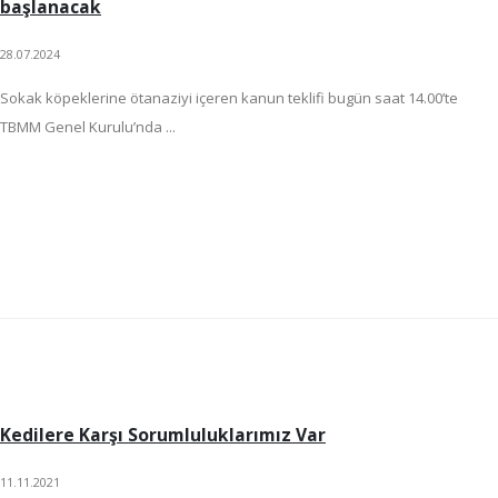
başlanacak
28.07.2024
Sokak köpeklerine ötanaziyi içeren kanun teklifi bugün saat 14.00’te
TBMM Genel Kurulu’nda ...
Kedilere Karşı Sorumluluklarımız Var
11.11.2021