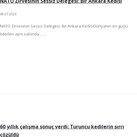
NATO Zirvesinin Sessiz Delegesi: Bir Ankara Kedisi
08.07.2026
NATO Zirvesinin Sessiz Delegesi: Bir Ankara KedisiDünyanın en güçlü
liderleri aynı salonda... ...
60 yıllık çalışma sonuç verdi: Turuncu kedilerin sırrı
çözüldü