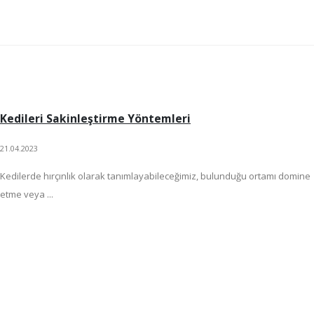
Kedileri Sakinleştirme Yöntemleri
21.04.2023
Kedilerde hırçınlık olarak tanımlayabileceğimiz, bulunduğu ortamı domine
etme veya ...