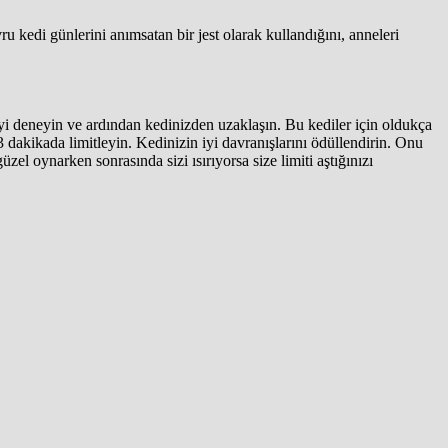
vru kedi günlerini anımsatan bir jest olarak kullandığını, anneleri
eyi deneyin ve ardından kedinizden uzaklaşın. Bu kediler için oldukça
3 dakikada limitleyin. Kedinizin iyi davranışlarını ödüllendirin. Onu
el oynarken sonrasında sizi ısırıyorsa size limiti aştığınızı