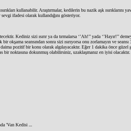
sırıkları kullanabilir. Araştırmalar, kedilerin bu nazik aşk ısırıklarını ya
r sevgi ifadesi olarak kullandığını gösteriyor.
ktir. Kediniz sizi ısırır ya da tırmalarsa ‘’Ah!’’ yada ‘’Hayır!’’ dem
lık bir okşama seansından sonra sizi ısırıyorsa onu zorlamayın ve seansı 
aima pozitif bir konu olarak algılayacaktır. Eğer 1 dakika önce güzel güz
s bir noktasına dokunmuş olabilirsiniz, uzaklaşmanız en iyisi olacaktır.
da 'Van Kedisi ...