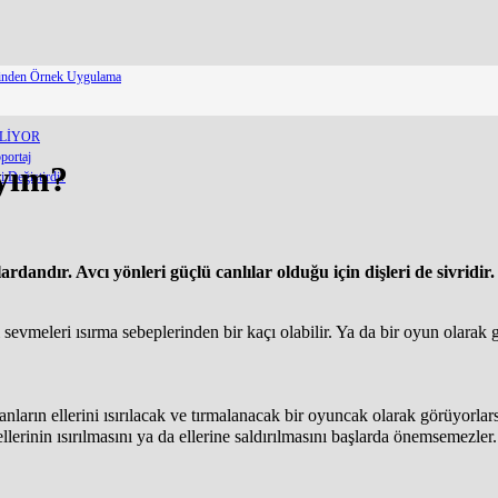
erinden Örnek Uygulama
ELİYOR
portaj
ıyım?
 Değiştirdi?
andır. Avcı yönleri güçlü canlılar olduğu için dişleri de sivridir. 
 sevmeleri ısırma sebeplerinden bir kaçı olabilir. Ya da bir oyun olarak 
anların ellerini ısırılacak ve tırmalanacak bir oyuncak olarak görüyorl
r ellerinin ısırılmasını ya da ellerine saldırılmasını başlarda önemsemez