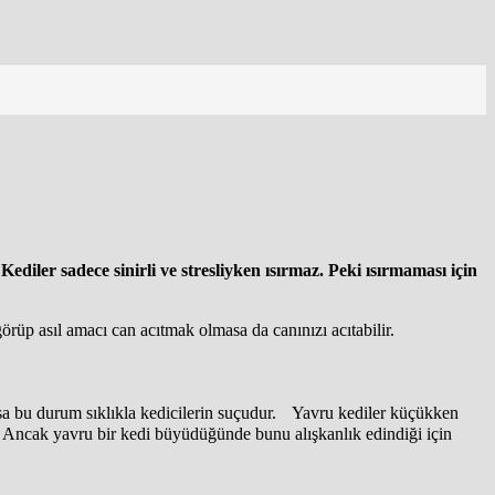
Kediler sadece sinirli ve stresliyken ısırmaz. Peki ısırmaması için
görüp asıl amacı can acıtmak olmasa da canınızı acıtabilir.
arsa bu durum sıklıkla kedicilerin suçudur. Yavru kediler küçükken
ler. Ancak yavru bir kedi büyüdüğünde bunu alışkanlık edindiği için