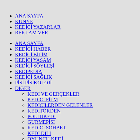
ANA SAYFA
KÜNYE
KEDİCİ YAZARLAR
REKLAM VER
ANA SAYFA
KEDİCİ HABER
KEDİCİ BİLİM
KEDİCİ YAŞAM
KEDİCİ SÖYLEŞİ
KEDİPEDİA
KEDİCİ SAĞLIK
PİSİ PİSİKOLOJİ
DİĞER
KEDİ VE GERÇEKLER
KEDİCİ FİLM
KEDİCİLERDEN GELENLER
KEDİTÖRDEN
POLİTİKEDİ
GURMEPİSİ
KEDİCİ SOHBET
KEDİ DİLİ
OYUNCU KEDİ