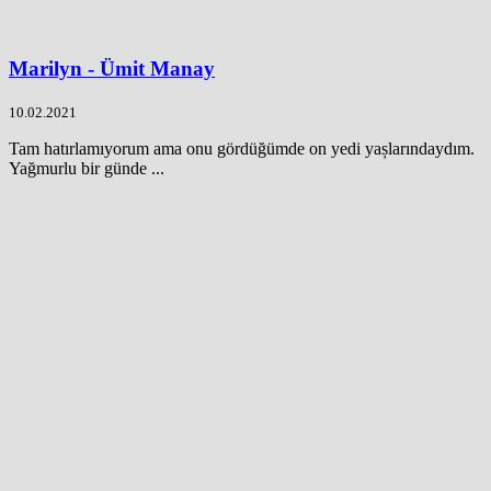
Marilyn - Ümit Manay
10.02.2021
Tam hatırlamıyorum ama onu gördüğümde on yedi yașlarındaydım.
Yağmurlu bir günde ...