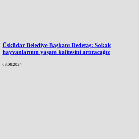
Üsküdar Belediye Başkanı Dedetaş: Sokak
hayvanlarının yaşam kalitesini artıracağız
03.08.2024
...