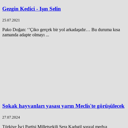
Gezgin Kedici - Işın Selin
25.07.2021
Pako Doğan: ‘’Çiko gerçek bir yol arkadaşıdır… Bu duruma kısa
zamanda adapte olmayı ...
Sokak hayvanları yasası yarın Meclis'te görüşülecek
27.07.2024
Türkiye İşçi Partisi Milletvekili Sera Kadıgil sosyal medya