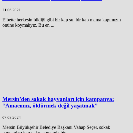
21.06.2021
Elbette herkesin bildiği gibi bir kap su, bir kap mama kapımızın
önüne koymalıyız. Bu en ...
Mersin’den sokak hayvanları için kampanya:
“Amacımız, öldürmek değil yaşatmak”
07.08.2024
Mersin Büyükşehir Belediye Başkanı Vahap Seçer, sokak
hayvanları için yakın zamanda bir ...