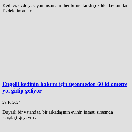
Kediler, evde yaşayan insanların her birine farklı şekilde davranırlar.
Evdeki insanları ...
Engelli kedinin bakımı için üşenmeden 60 kilometre
yol gidip geliyor
28.10.2024
Duyarlı bir vatandaş, bir arkadaşının evinin inşaatı sırasında
karşılaştığı yavru ...