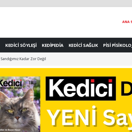
ANA 
KEDİCİ SÖYLEŞİ
KEDİPEDİA
KEDİCİ SAĞLIK
PİSİ PİSİKOLO
 Sandığımız Kadar Zor Değil