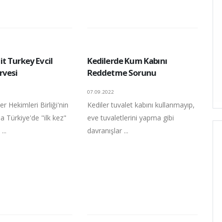
t Turkey Evcil
Kedilerde Kum Kabını
rvesi
Reddetme Sorunu
07.09.2022
er Hekimleri Birliği'nin
Kediler tuvalet kabını kullanmayıp,
la Türkiye'de "ilk kez"
eve tuvaletlerini yapma gibi
...
davranışlar ...