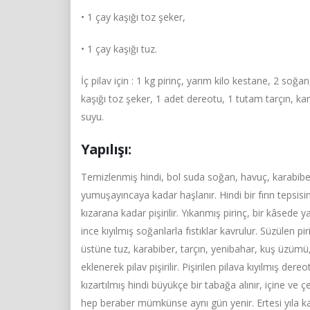
• 1 çay kaşığı toz şeker,
• 1 çay kaşığı tuz.
İç pilav için : 1 kg pirinç, yarım kilo kestane, 2 so
kaşığı toz şeker, 1 adet dereotu, 1 tutam tarçın, kara
suyu.
Yapılışı:
Temizlenmiş hindi, bol suda soğan, havuç, karabiber
yumuşayıncaya kadar haşlanır. Hindi bir fırın tepsisi
kızarana kadar pişirilir. Yıkanmış pirinç, bir kâsede y
ince kıyılmış soğanlarla fıstıklar kavrulur. Süzülen pi
üstüne tuz, karabiber, tarçın, yenibahar, kuş üzümü, k
eklenerek pilav pişirilir. Pişirilen pilava kıyılmış de
kızartılmış hindi büyükçe bir tabağa alınır, içine ve ç
hep beraber mümkünse aynı gün yenir. Ertesi yıla k