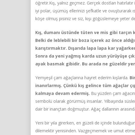
öğretir.Kış, yalnız geçmez. Gerçek dostları hatırlatır 
iyi polar, üşümüş ellerinizi şefkatle ve ovuşturarak 
köşe olmuş pisiniz ve siz, kışı göğüslemeye yeter de 
Kış, dumanı üstünde tüten ve mis gibi tarçın 
Belki de leblebili bir boza içerek az önce aldığ
karıştırmaktır. Dışarıda lapa lapa kar yağarke
Sonra da yeni yağmış karda uzun yürüyüşe çı
ayak basmak gibidir. Bu arada ne güzeldir yen
Yemyeşil çam ağaçlarına hayret ederim kışlarda.
Bi
inanırlarmış. Çünkü kış gelince tüm ağaçlar ç
kalmaya devam edermiş.
Bu yüzden çam ağacını 
sembolü olarak görürmüş insanlar. Yılbaşında süslen
dair bir inançtan doğmuştur. Ağaç dallarının arasından ı
Yeni bir yıla girerken, en güzeli de içinde bulunduğun
dilemektir yenisinden. Vazgeçmemek ve umut etmek i