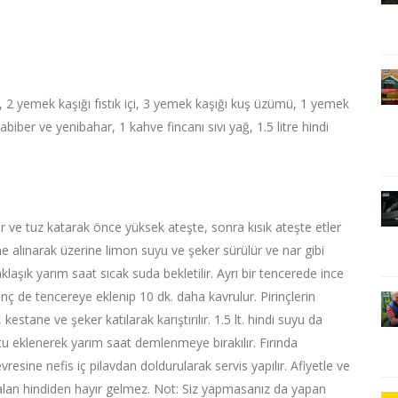
ğan, 2 yemek kaşığı fıstık içi, 3 yemek kaşığı kuş üzümü, 1 yemek
biber ve yenibahar, 1 kahve fincanı sıvı yağ, 1.5 litre hindi
 ve tuz katarak önce yüksek ateşte, sonra kısık ateşte etler
ne alınarak üzerine limon suyu ve şeker sürülür ve nar gibi
aklaşık yarım saat sıcak suda bekletilir. Ayrı bir tencerede ince
rinç de tencereye eklenip 10 dk. daha kavrulur. Pirinçlerin
estane ve şeker katılarak karıştırılır. 1.5 lt. hindi suyu da
reotu eklenerek yarım saat demlenmeye bırakılır. Fırında
evresine nefis iç pilavdan doldurularak servis yapılır. Afiyetle ve
alan hindiden hayır gelmez. Not: Siz yapmasanız da yapan