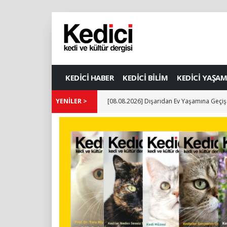
KEDİCİ HABER
KEDİCİ BİLİM
KEDİCİ YAŞAM
k
YENİLER >
[08.08.2026] Dışarıdan Ev Yaşamına Geçiş