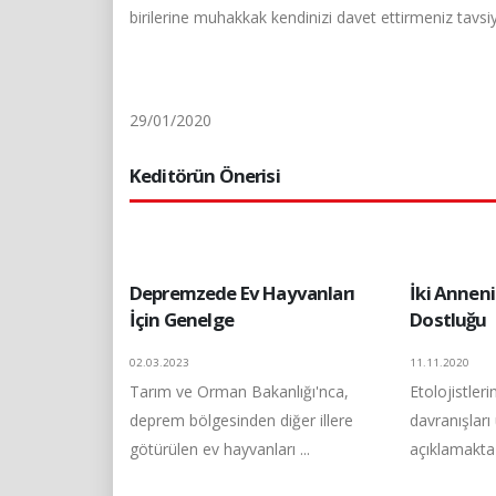
birilerine muhakkak kendinizi davet ettirmeniz tavsiye
29/01/2020
Keditörün Önerisi
Depremzede Ev Hayvanları
İki Annen
İçin Genelge
Dostluğu
02.03.2023
11.11.2020
Tarım ve Orman Bakanlığı'nca,
Etolojistler
deprem bölgesinden diğer illere
davranışları
götürülen ev hayvanları ...
açıklamakta g