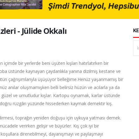
leri - Jülide Okkalı
KE
n içimde bir yerlerde beni üşüten kışları hatırlatırken bir
oba üstünde kaynayan çaydanlıkla yanına dizilmiş kestane ve
ütün çağrışımlarıyla üşüşüyor belleğime.Henüz yaşanmamış bir
z anılar oluşmamışken belli belirsiz hüzün ve acılarla ya da
 güzel ve umutludur kışlar. Kartopu oynamak, karlar üstünde
oğru rüzgârı yüzünde hissederken kaymak demektir kış.
ndirmesi, toprağın yeniden doğuşu için uykuya yatması demek.
cadele verirken gelişir ve büyürler. Kış çok iyi bir
r koşullara direnebilmeyi, dayanışmayı ve paylaşmayı