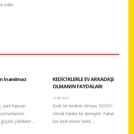
 edilir.
in İnanılmaz
KEDİCİKLERLE EV ARKADAŞI
OLMANIN FAYDALARI
17.08.2023
in, yani hayvan
Evde bir kedinin olması, KEDİCİ
 uzmanlarının
olmak harika bir deneyim. Fakat
üçlük çektikleri ...
her kedi ırkının farklı ...