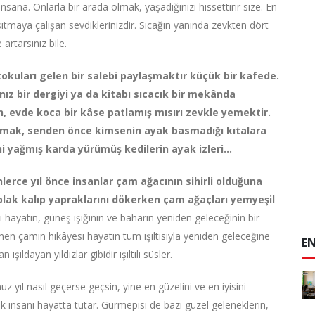
insana. Onlarla bir arada olmak, yaşadığınızı hissettirir size. En
ısıtmaya çalışan sevdiklerinizdir. Sıcağın yanında zevkten dört
artarsınız bile.
kokuları gelen bir salebi paylaşmaktır küçük bir kafede.
ınız bir dergiyi ya da kitabı sıcacık bir mekânda
n, evde koca bir kâse patlamış mısırı zevkle yemektir.
kmak, senden önce kimsenin ayak basmadığı kıtalara
i yağmış karda yürümüş kedilerin ayak izleri…
nlerce yıl önce insanlar çam ağacının sihirli olduğuna
ıplak kalıp yapraklarını dökerken çam ağaçları yemyeşil
hayatın, güneş ışığının ve baharın yeniden geleceğinin bir
en çamın hikâyesi hayatın tüm ışıltısıyla yeniden geleceğine
EN
şıldayan yıldızlar gibidir ışıltılı süsler.
uz yıl nasıl geçerse geçsin, yine en güzelini ve en iyisini
nsanı hayatta tutar. Gurmepisi de bazı güzel geleneklerin,