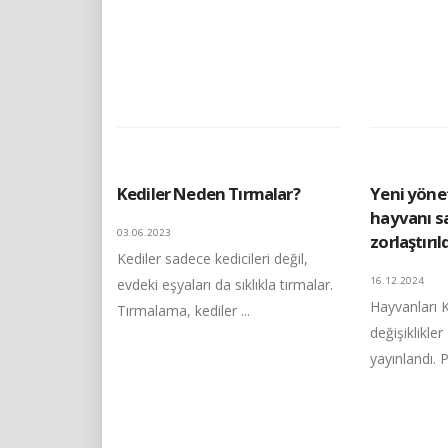
Kediler Neden Tırmalar?
Yeni yöne
hayvanı s
03.06.2023
zorlaştırıl
Kediler sadece kedicileri değil,
16.12.2024
evdeki eşyaları da sıklıkla tırmalar.
Hayvanları
Tırmalama, kediler ...
değişiklikle
yayınlandı. P