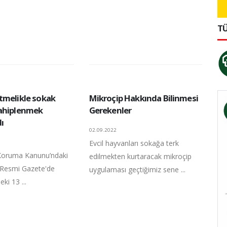
TÜ
tmelikle sokak
Mikroçip Hakkında Bilinmesi
ahiplenmek
Gerekenler
dı
02.09.2022
Evcil hayvanları sokağa terk
 Koruma Kanunu’ndaki
edilmekten kurtaracak mikroçip
r Resmi Gazete'de
uygulaması geçtiğimiz sene ...
eki 13 ...