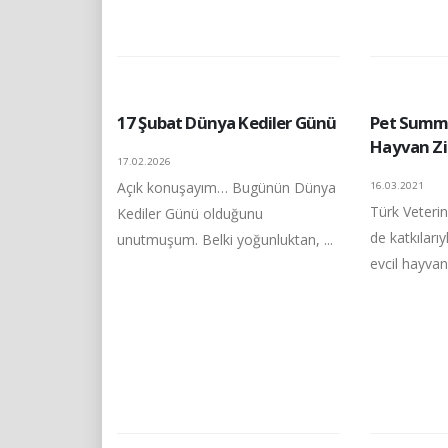
17 Şubat Dünya Kediler Günü
Pet Summi
Hayvan Zi
17.02.2026
Açık konuşayım… Bugünün Dünya
16.03.2021
Türk Veterin
Kediler Günü olduğunu
de katkılarıy
unutmuşum. Belki yoğunluktan, ...
evcil hayvan 