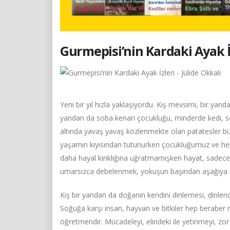
Gurmepisi’nin Kardaki Ayak İz
Yeni bir yıl hızla yaklaşıyordu. Kış mevsimi, bir yanda
yandan da soba kenarı çocukluğu, minderde kedi, s
altında yavaş yavaş közlenmekte olan patatesler b
yaşamın kıyısından tutunurken çocukluğumuz ve henü
daha hayal kırıklığına uğratmamışken hayat, sadece
umarsızca debelenmek, yokuşun başından aşağıya d
Kış bir yandan da doğanın kendini dinlemesi, dinle
Soğuğa karşı insan, hayvan ve bitkiler hep beraber mü
öğretmendir. Mücadeleyi, elindeki ile yetinmeyi, zo