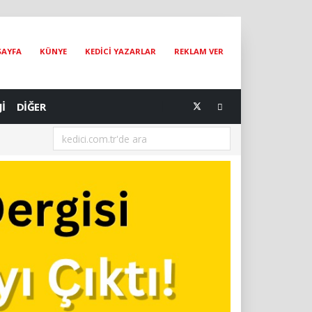
SAYFA
KÜNYE
KEDİCİ YAZARLAR
REKLAM VER
Jİ
DİĞER
[07.08.2026] Ankara Kedileri Dünyanın Yeni Dijital Elçileri