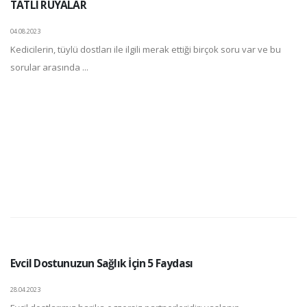
TATLI RÜYALAR
04.08.2023
Kedicilerin, tüylü dostları ile ilgili merak ettiği birçok soru var ve bu
sorular arasında ...
Evcil Dostunuzun Sağlık İçin 5 Faydası
28.04.2023