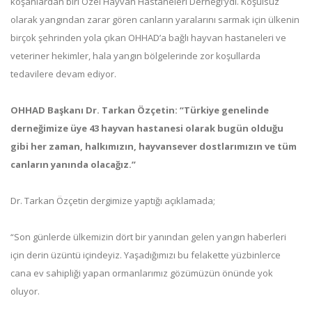
koşanlardan biri Özel Hayvan Hastaneleri Derneği’ydi. Koşulsuz
olarak yangından zarar gören canların yaralarını sarmak için ülkenin
birçok şehrinden yola çıkan OHHAD’a bağlı hayvan hastaneleri ve
veteriner hekimler, hala yangın bölgelerinde zor koşullarda
tedavilere devam ediyor.
OHHAD Başkanı Dr. Tarkan Özçetin: “Türkiye genelinde
derneğimize üye 43 hayvan hastanesi olarak bugün olduğu
gibi her zaman, halkımızın, hayvansever dostlarımızın ve tüm
canların yanında olacağız.”
Dr. Tarkan Özçetin dergimize yaptığı açıklamada;
“Son günlerde ülkemizin dört bir yanından gelen yangın haberleri
için derin üzüntü içindeyiz. Yaşadığımızı bu felakette yüzbinlerce
cana ev sahipliği yapan ormanlarımız gözümüzün önünde yok
oluyor.