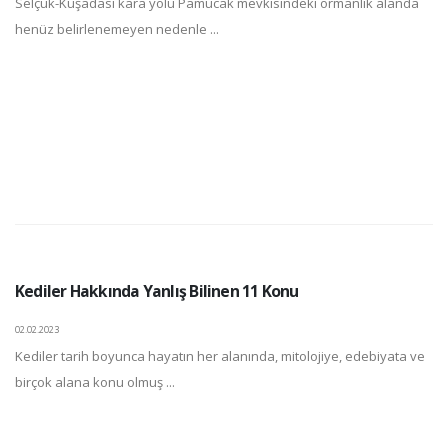
Selçuk-Kuşadası kara yolu Pamucak mevkisindeki ormanlık alanda
henüz belirlenemeyen nedenle ...
Kediler Hakkında Yanlış Bilinen 11 Konu
02.02.2023
Kediler tarih boyunca hayatın her alanında, mitolojiye, edebiyata ve
birçok alana konu olmuş ...