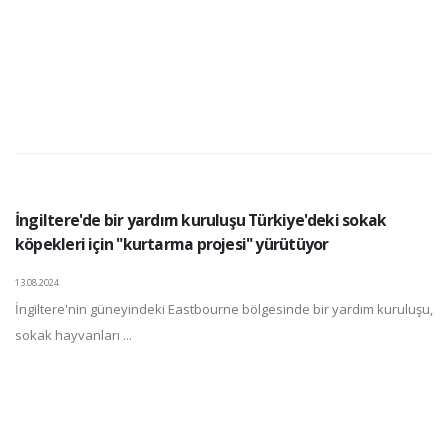
İngiltere'de bir yardım kuruluşu Türkiye'deki sokak
köpekleri için "kurtarma projesi" yürütüyor
13.08.2024
İngiltere'nin güneyindeki Eastbourne bölgesinde bir yardım kuruluşu,
sokak hayvanları ...