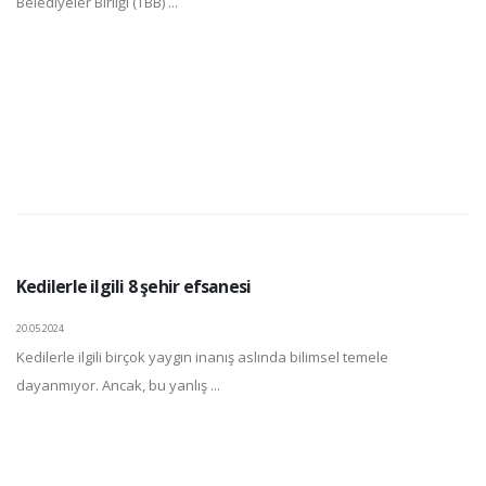
Belediyeler Birliği (TBB) ...
Kedilerle ilgili 8 şehir efsanesi
20.05.2024
Kedilerle ilgili birçok yaygın inanış aslında bilimsel temele
dayanmıyor. Ancak, bu yanlış ...