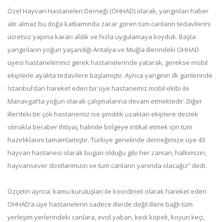
Özel Hayvan Hastaneleri Derneği (OHHAD) olarak, yangınları haber
alır almaz bu doğa katliamında zarar gören tüm canların tedavilerini
ücretsiz yapma kararı aldık ve hızla uygulamaya koyduk. Başta
yangınların yoğun yaşandığı Antalya ve Muğla illerindeki OHHAD
üyesi hastanelerimiz gerek hastanelerinde yatarak, gerekse mobil
ekiplerle ayakta tedavilere başlamıştır. Ayrıca yangının ilk günlerinde
İstanbul’dan hareket eden bir üye hastanemiz mobil ekibi ile
Manavgat’ta yoğun olarak çalışmalarına devam etmektedir. Diğer
illerdeki bir çok hastanemiz ise şimdilik uzaktan ekiplere destek
olmakla beraber ihtiyaç halinde bölgeye intikal etmek için tüm
hazırlıklarını tamamlamıştır. Türkiye genelinde derneğimize üye 43
hayvan hastanesi olarak bugün olduğu gibi her zaman, halkımızın,
hayvansever dostlarımızın ve tüm canların yanında olacağız” dedi.
Özçetin ayrıca; kamu kuruluşları ile koordineli olarak hareket eden
OHHAD’a üye hastanelerin sadece illerde değil illere bağlı tüm
yerleşim yerlerindeki canlara, evcil yaban, kedi köpek, koyun keçi,