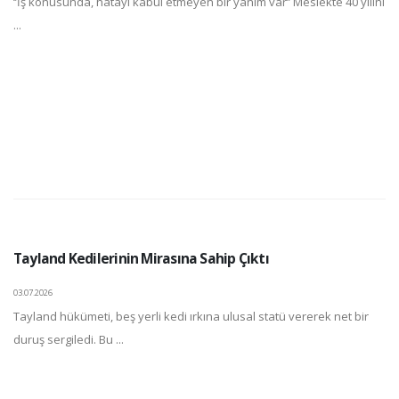
‘’İş konusunda, hatayı kabul etmeyen bir yanım var’’ Meslekte 40 yılını
...
Tayland Kedilerinin Mirasına Sahip Çıktı
03.07.2026
Tayland hükümeti, beş yerli kedi ırkına ulusal statü vererek net bir
duruş sergiledi. Bu ...