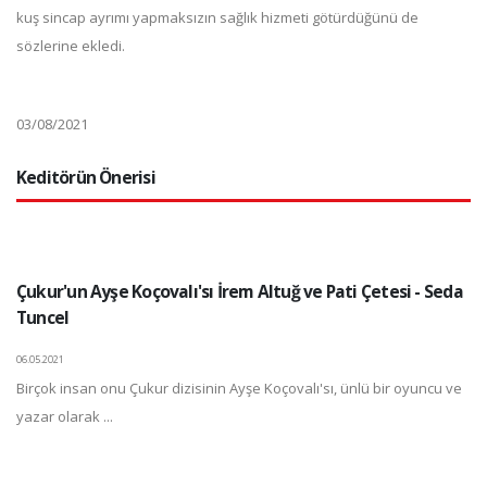
kuş sincap ayrımı yapmaksızın sağlık hizmeti götürdüğünü de
sözlerine ekledi.
03/08/2021
Keditörün Önerisi
Çukur'un Ayşe Koçovalı'sı İrem Altuğ ve Pati Çetesi - Seda
Tuncel
06.05.2021
Birçok insan onu Çukur dizisinin Ayşe Koçovalı'sı, ünlü bir oyuncu ve
yazar olarak ...