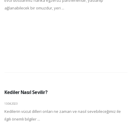
Evcil dostlarımız harika egzersiz partnerleridir; yaslanıp
ağlanabilecek bir omuzdur, yeri ...
Kediler Nasıl Sevilir?
13.04.2023
Kedilerin vücut dilleri onları ne zaman ve nasıl sevebileceğimiz ile
ilgili önemli bilgiler ...