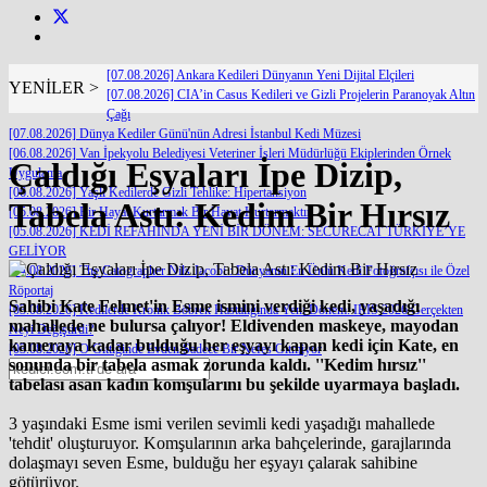
[07.08.2026] Ankara Kedileri Dünyanın Yeni Dijital Elçileri
YENİLER >
[07.08.2026] CIA’in Casus Kedileri ve Gizli Projelerin Paranoyak Altın
Çağı
[07.08.2026] Dünya Kediler Günü'nün Adresi İstanbul Kedi Müzesi
[06.08.2026] Van İpekyolu Belediyesi Veteriner İşleri Müdürlüğü Ekiplerinden Örnek
Çaldığı Eşyaları İpe Dizip,
Uygulama
[06.08.2026] Yaşlı Kedilerde Gizli Tehlike: Hipertansiyon
Tabela Astı: Kedim Bir Hırsız
[05.08.2026] Bir Hayat Kurtarmak Bir Hayat Kurtarmaktır
[05.08.2026] KEDİ REFAHINDA YENİ BİR DÖNEM: SECURECAT TÜRKİYE’YE
GELİYOR
[04.08.2026] The Catographer Nils Jacobi : Dünyanın En Ünlü Kedi Fotoğrafçısı ile Özel
Röportaj
Sahibi Kate Felmet'in Esme ismini verdiği kedi, yaşadığı
[03.08.2026] Kedilerde Kronik Böbrek Hastalığında Yeni Dönem: IRIS 2026 Gerçekten
mahallede ne bulursa çalıyor! Eldivenden maskeye, mayodan
Neyi Değiştirdi?
kameraya kadar bulduğu her eşyayı kapan kedi için Kate, en
[03.08.2026] O Gittiğinde Evden Sadece Bir Nefes Gitmiyor
sonunda bir tabela asmak zorunda kaldı. ''Kedim hırsız''
tabelası asan kadın komşularını bu şekilde uyarmaya başladı.
3 yaşındaki Esme ismi verilen sevimli kedi yaşadığı mahallede
'tehdit' oluşturuyor. Komşularının arka bahçelerinde, garajlarında
dolaşmayı seven Esme, bulduğu her eşyayı çalarak sahibine
götürüyor.