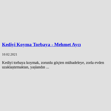
Kediyi Koyma Torbaya - Mehmet Aycı
10.02.2021
Kediyi torbaya koymak, zorunlu göçten mübadeleye, zorla evden
uzaklaștırmaktan, yașlandın ...