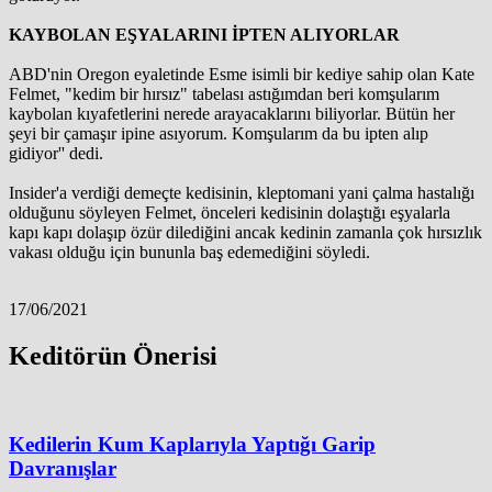
KAYBOLAN EŞYALARINI İPTEN ALIYORLAR
ABD'nin Oregon eyaletinde Esme isimli bir kediye sahip olan Kate
Felmet, "kedim bir hırsız" tabelası astığımdan beri komşularım
kaybolan kıyafetlerini nerede arayacaklarını biliyorlar. Bütün her
şeyi bir çamaşır ipine asıyorum. Komşularım da bu ipten alıp
gidiyor'' dedi.
Insider'a verdiği demeçte kedisinin, kleptomani yani çalma hastalığı
olduğunu söyleyen Felmet, önceleri kedisinin dolaştığı eşyalarla
kapı kapı dolaşıp özür dilediğini ancak kedinin zamanla çok hırsızlık
vakası olduğu için bununla baş edemediğini söyledi.
17/06/2021
Keditörün Önerisi
Kedilerin Kum Kaplarıyla Yaptığı Garip
Davranışlar