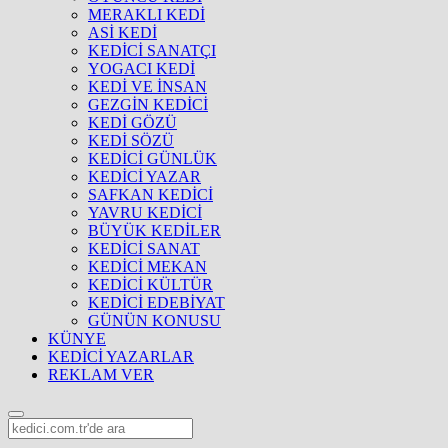
MERAKLI KEDİ
ASİ KEDİ
KEDİCİ SANATÇI
YOGACI KEDİ
KEDİ VE İNSAN
GEZGİN KEDİCİ
KEDİ GÖZÜ
KEDİ SÖZÜ
KEDİCİ GÜNLÜK
KEDİCİ YAZAR
SAFKAN KEDİCİ
YAVRU KEDİCİ
BÜYÜK KEDİLER
KEDİCİ SANAT
KEDİCİ MEKAN
KEDİCİ KÜLTÜR
KEDİCİ EDEBİYAT
GÜNÜN KONUSU
KÜNYE
KEDİCİ YAZARLAR
REKLAM VER