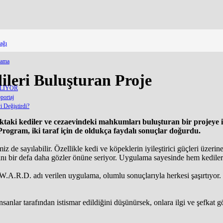
ağı
lama
leri Buluşturan Proje
ELİYOR
portaj
 Değiştirdi?
aki kediler ve cezaevindeki mahkumları buluşturan bir projeye i
Program, iki taraf için de oldukça faydalı sonuçlar doğurdu.
iz de sayılabilir. Özellikle kedi ve köpeklerin iyileştirici güçleri üze
arını bir defa daha gözler önüne seriyor. Uygulama sayesinde hem kedil
.W.A.R.D. adı verilen uygulama, olumlu sonuçlarıyla herkesi şaşırtıyo
anlar tarafından istismar edildiğini düşünürsek, onlara ilgi ve şefkat 