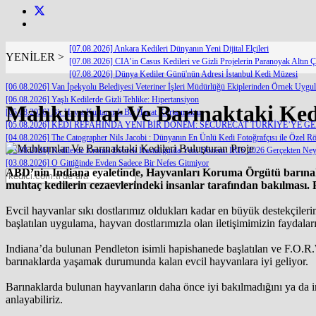
[07.08.2026] Ankara Kedileri Dünyanın Yeni Dijital Elçileri
YENİLER >
[07.08.2026] CIA’in Casus Kedileri ve Gizli Projelerin Paranoyak Altın Ç
[07.08.2026] Dünya Kediler Günü'nün Adresi İstanbul Kedi Müzesi
[06.08.2026] Van İpekyolu Belediyesi Veteriner İşleri Müdürlüğü Ekiplerinden Örnek Uygu
[06.08.2026] Yaşlı Kedilerde Gizli Tehlike: Hipertansiyon
Mahkumlar Ve Barınaktaki Kedi
[05.08.2026] Bir Hayat Kurtarmak Bir Hayat Kurtarmaktır
[05.08.2026] KEDİ REFAHINDA YENİ BİR DÖNEM: SECURECAT TÜRKİYE’YE G
[04.08.2026] The Catographer Nils Jacobi : Dünyanın En Ünlü Kedi Fotoğrafçısı ile Özel Rö
[03.08.2026] Kedilerde Kronik Böbrek Hastalığında Yeni Dönem: IRIS 2026 Gerçekten Neyi
[03.08.2026] O Gittiğinde Evden Sadece Bir Nefes Gitmiyor
ABD’nin Indiana eyaletinde, Hayvanları Koruma Örgütü barınakt
muhtaç kedilerin cezaevlerindeki insanlar tarafından bakılması. 
Evcil hayvanlar sıkı dostlarımız oldukları kadar en büyük destekçilerim
başlatılan uygulama, hayvan dostlarımızla olan iletişimimizin faydal
Indiana’da bulunan Pendleton isimli hapishanede başlatılan ve F.O.R
barınaklarda yaşamak durumunda kalan evcil hayvanlara iyi geliyor.
Barınaklarda bulunan hayvanların daha önce iyi bakılmadığını ya da ins
anlayabiliriz.