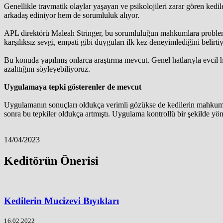
Genellikle travmatik olaylar yaşayan ve psikolojileri zarar gören kedi
arkadaş ediniyor hem de sorumluluk alıyor.
APL direktörü Maleah Stringer, bu sorumluluğun mahkumlara problemle
karşılıksız sevgi, empati gibi duyguları ilk kez deneyimlediğini belirtiy
Bu konuda yapılmış onlarca araştırma mevcut. Genel hatlarıyla evcil ha
azalttığını söyleyebiliyoruz.
Uygulamaya tepki gösterenler de mevcut
Uygulamanın sonuçları oldukça verimli gözükse de kedilerin mahkumlar
sonra bu tepkiler oldukça artmıştı. Uygulama kontrollü bir şekilde 
14/04/2023
Keditörün Önerisi
Kedilerin Mucizevi Bıyıkları
16.02.2022