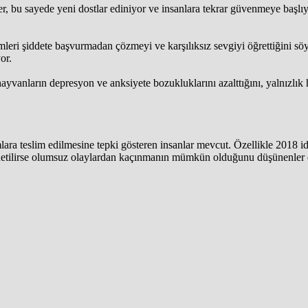
ler, bu sayede yeni dostlar ediniyor ve insanlara tekrar güvenmeye başl
ri şiddete başvurmadan çözmeyi ve karşılıksız sevgiyi öğrettiğini sö
or.
yvanların depresyon ve anksiyete bozukluklarını azalttığını, yalnızlık 
a teslim edilmesine tepki gösteren insanlar mevcut. Özellikle 2018 ida
yönetilirse olumsuz olaylardan kaçınmanın mümkün olduğunu düşünenler