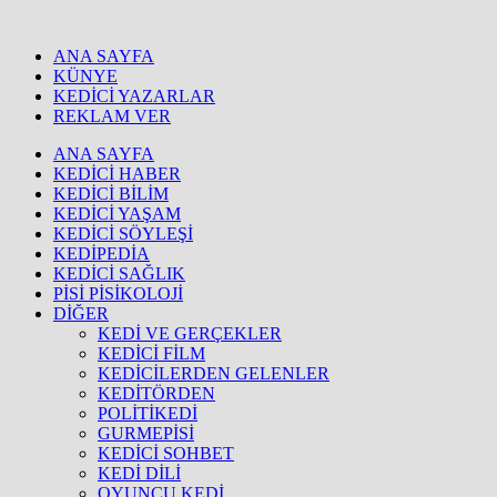
ANA SAYFA
KÜNYE
KEDİCİ YAZARLAR
REKLAM VER
ANA SAYFA
KEDİCİ HABER
KEDİCİ BİLİM
KEDİCİ YAŞAM
KEDİCİ SÖYLEŞİ
KEDİPEDİA
KEDİCİ SAĞLIK
PİSİ PİSİKOLOJİ
DİĞER
KEDİ VE GERÇEKLER
KEDİCİ FİLM
KEDİCİLERDEN GELENLER
KEDİTÖRDEN
POLİTİKEDİ
GURMEPİSİ
KEDİCİ SOHBET
KEDİ DİLİ
OYUNCU KEDİ