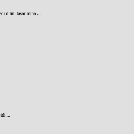
i dilini tasarımına ...
li ...