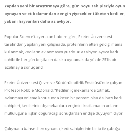
Yapılan yeni bir araştırmaya göre, gün boyu sahipleriyle oyun
oynayan ve et bakımından zengin yiyecekler tüketen kediler,
yabani hayvanları daha az avlıyor.
Popular Science'ta yer alan habere göre, Exeter Üniversitesi
tarafından yapılan yeni çalışmada, proteinlerin etten geldiği mama
kullanmak, kedilerin avlanmasını yüzde 36 azaltıyor. Ayrıca kedi
sahibi ile her gün beş ila on dakika oynamak da yüzde 25’lik bir
azalmayla sonuçlandı.
Exeter Üniversitesi Çevre ve Sürdürülebilirlik Enstitüsü’nde çalışan
Profesör Robbie McDonald, “Kedileri iç mekanlarda tutmak,
avlanmayı önleme konusunda kesin bir yöntem olsa da; bazı kedi
sahipleri, kedilerinin dış mekanlara erişimini kısıtlamanın onların
mutluluğuna ilişkin doğuracağı sonuçlardan endişe duyuyor" diyor.
Çalışmada bahsedilen oynama, kedi sahiplerinin bir ip ile çubuğa