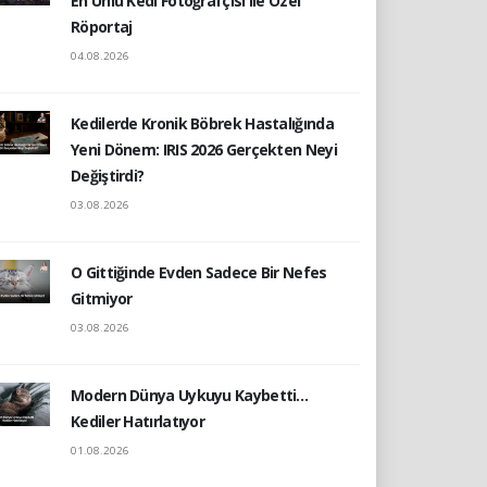
En Ünlü Kedi Fotoğrafçısı ile Özel
Röportaj
04.08.2026
Kedilerde Kronik Böbrek Hastalığında
Yeni Dönem: IRIS 2026 Gerçekten Neyi
Değiştirdi?
03.08.2026
O Gittiğinde Evden Sadece Bir Nefes
Gitmiyor
03.08.2026
Modern Dünya Uykuyu Kaybetti…
Kediler Hatırlatıyor
01.08.2026