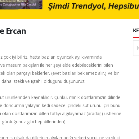
çe Ercan
KE
ok iyi biliriz, hatta bazıları oyuncak ayı kıvamında
 ve masum bakışları ile her şeyi elde edebileceklerini bilen
ek olan parçayı beklerler. (evet bazıları beklemez alır.) Ve bir
ı daha istekli ve iştahlı olduğunu düşünürüz.
üt ürünlerinden kaynaklıdır. Çünkü, minik dostlarımızın dilinde
e dondurma yalayan kedi sadece içindeki süt ürünü için bunu
lan dostlarımızın dilleri tatlıyı algılayamaz.(arada(!) üstlerine
, gördüğünüz gibi hep dillerinden)
pmış olsak da dillerinin algılamadığı şekeri vücut ne yazık ki