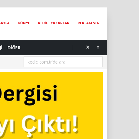
SAYFA
KÜNYE
KEDİCİ YAZARLAR
REKLAM VER
Jİ
DİĞER
[05.08.2026] Bir Hayat Kurtarmak Bir Hayat Kurtarmaktır