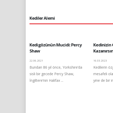
Kediler Alemi
Kedigözünün Mucidi: Percy
Kedinizin 
Shaw
Kazanırsın
22.06.2021
16.03.2023
Bundan 86 yıl önce, Yorkshire’da
Kedilerin öz
sisli bir gecede Percy Shaw,
mesafeli olar
İngiltere’nin Halifax ...
yine de bir i