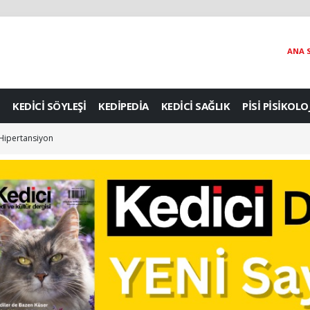
ANA 
KEDİCİ SÖYLEŞİ
KEDİPEDİA
KEDİCİ SAĞLIK
PİSİ PİSİKOLO
: Hipertansiyon