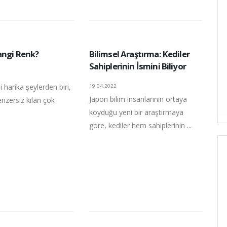
angi Renk?
Bilimsel Araştırma: Kediler
Sahiplerinin İsmini Biliyor
ili harika şeylerden biri,
19.04.2022
Japon bilim insanlarının ortaya
enzersiz kılan çok
koyduğu yeni bir araştırmaya
göre, kediler hem sahiplerinin ...