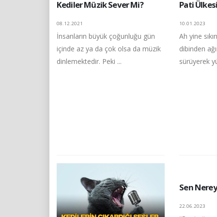
Kediler Müzik Sever Mi?
Pati Ülkes
08.12.2021
10.01.2023
İnsanların büyük çoğunluğu gün
Ah yine sıkın
içinde az ya da çok olsa da müzik
dibinden ağır
dinlemektedir. Peki ...
sürüyerek y
Sen Nerey
22.06.2023