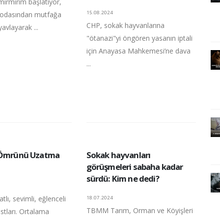
mırmırım başlatıyor,
15.08.2024
 odasından mutfağa
CHP, sokak hayvanlarına
avlayarak ...
"ötanazi"yi öngören yasanın iptali
için Anayasa Mahkemesi’ne dava
...
n Ömrünü Uzatma
Sokak hayvanları
görüşmeleri sabaha kadar
sürdü: Kim ne dedi?
atlı, sevimli, eğlenceli
18.07.2024
TBMM Tarım, Orman ve Köyişleri
stları. Ortalama