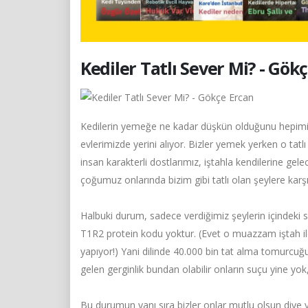
Kediler Tatlı Sever Mi? - Gök
Kedilerin yemeğe ne kadar düşkün olduğunu hepimiz ç
evlerimizde yerini alıyor. Bizler yemek yerken o tatlı
insan karakterli dostlarımız, iştahla kendilerine gelec
çoğumuz onlarında bizim gibi tatlı olan şeylere karş
Halbuki durum, sadece verdiğimiz şeylerin içindeki s
T1R2 protein kodu yoktur. (Evet o muazzam iştah il
yapıyor!) Yani dilinde 40.000 bin tat alma tomurcuğu o
gelen gerginlik bundan olabilir onların suçu yine yok
Bu durumun yanı sıra bizler onlar mutlu olsun diye ya