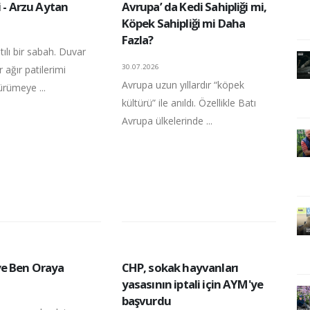
i - Arzu Aytan
Avrupa’ da Kedi Sahipliği mi,
Köpek Sahipliği mi Daha
Fazla?
tılı bir sabah. Duvar
30.07.2026
 ağır patilerimi
Avrupa uzun yıllardır “köpek
ürümeye ...
kültürü” ile anıldı. Özellikle Batı
Avrupa ülkelerinde ...
e Ben Oraya
CHP, sokak hayvanları
yasasının iptali için AYM'ye
başvurdu