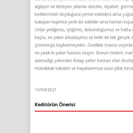
algılıyor ve ilerleyen yıllarda obezite, diyabet, gö
kedilerimizin doyduğuna yemin edebiliriz ama çoğunlu
bakışları hepimizi yerle bir edebilir ama hemen topa
Onlar yediğimiz, içtiğimiz, dokunduğumuz ve hatta o
başta, en yakın arkadaşımız ve belki de tek gerçek 
(yöneticiyi) kaybetmeyelim. Özellikle mama seçimle
ne yazık ki şeker hastası oluyor. Bunun nedeni, mam
alamadığı şekerden dolayı şeker hastası olan dost
muhakkak bakalım ve hayatlarımıza uzun yıllar ber
13/04/2021
Keditörün Önerisi