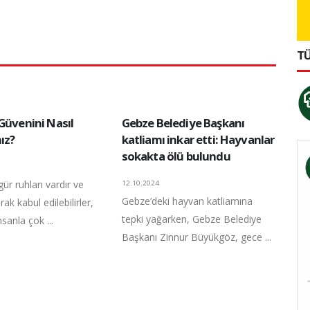
TÜ
Güvenini Nasıl
Gebze Belediye Başkanı
ız?
katliamı inkar etti: Hayvanlar
sokakta ölü bulundu
gür ruhları vardır ve
12.10.2024
Gebze’deki hayvan katliamına
ak kabul edilebilirler,
tepki yağarken, Gebze Belediye
nsanla çok ...
Başkanı Zinnur Büyükgöz, gece ...