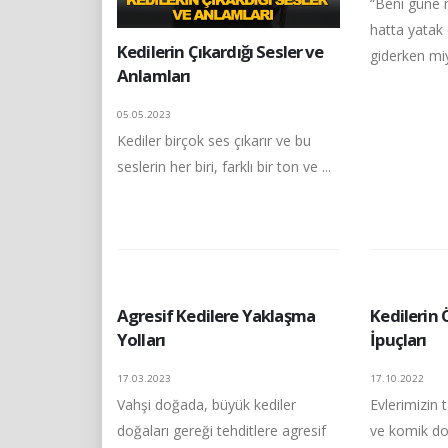
“Beni güne 
hatta yatak
Kedilerin Çıkardığı Sesler ve
giderken miy
Anlamları
05.05.2023
Kediler birçok ses çıkarır ve bu
seslerin her biri, farklı bir ton ve ...
Agresif Kedilere Yaklaşma
Kedileri
Yolları
İpuçları
17.03.2023
17.10.2022
Vahşi doğada, büyük kediler
Evlerimizin t
doğaları gereği tehditlere agresif
ve komik do