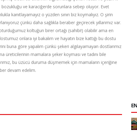
rme bozukluğu ve karaciğerde sorunlara sebep oluyor. Evet
kla kanıtlayamayız o yüzden sınırı biz koymalıyız. O şirin
rlanıyoruz çünkü daha sağlıkla beraber geçirecek yıllarımız var.
turduğumuz koltuğun birer ortağı (sahibi!) olabilir ama en
dostumuz onlara iyi bakalım ve hayatın bize kattığı bu dostu
rini buna göre yapalım çünkü şekeri algılayamayan dostlarımız
a üreticilerinin mamalara şeker koyması ve tadını bile
larımız, bu üzücü duruma düşmemek için mamaların içeriğine
aber devam edelim.
EN