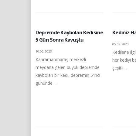
Depremde Kaybolan Kedisine
Kediniz H
5 Gün Sonra Kavuştu
05.02.2023
Kedilerle ilg
10.02.2023
Kahramanmaraş merkezli
her kediyi b
meydana gelen büyük depremde
çeşitli ...
kaybolan bir kedi, depremin 5'inci
gününde ...