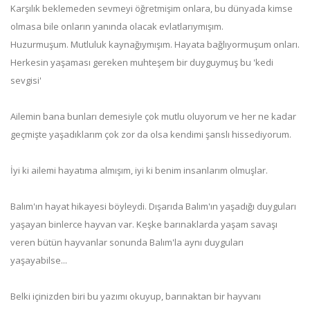
Karşılık beklemeden sevmeyi öğretmişim onlara, bu dünyada kimse
olmasa bile onların yanında olacak evlatlarıymışım.
Huzurmuşum. Mutluluk kaynağıymışım. Hayata bağlıyormuşum onları.
Herkesin yaşaması gereken muhteşem bir duyguymuş bu 'kedi
sevgisi'
Ailemin bana bunları demesiyle çok mutlu oluyorum ve her ne kadar
geçmişte yaşadıklarım çok zor da olsa kendimi şanslı hissediyorum.
İyi ki ailemi hayatıma almışım, iyi ki benim insanlarım olmuşlar.
Balım'ın hayat hikayesi böyleydi. Dışarıda Balım'ın yaşadığı duyguları
yaşayan binlerce hayvan var. Keşke barınaklarda yaşam savaşı
veren bütün hayvanlar sonunda Balım'la aynı duyguları
yaşayabilse...
Belki içinizden biri bu yazımı okuyup, barınaktan bir hayvanı