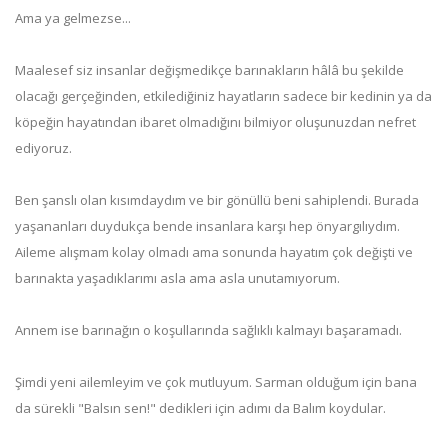
Ama ya gelmezse...
Maalesef siz insanlar değişmedikçe barınakların hâlâ bu şekilde
olacağı gerçeğinden, etkilediğiniz hayatların sadece bir kedinin ya da
köpeğin hayatından ibaret olmadığını bilmiyor oluşunuzdan nefret
ediyoruz.
Ben şanslı olan kısımdaydım ve bir gönüllü beni sahiplendi. Burada
yaşananları duydukça bende insanlara karşı hep önyargılıydım.
Aileme alışmam kolay olmadı ama sonunda hayatım çok değişti ve
barınakta yaşadıklarımı asla ama asla unutamıyorum.
Annem ise barınağın o koşullarında sağlıklı kalmayı başaramadı.
Şimdi yeni ailemleyim ve çok mutluyum. Sarman olduğum için bana
da sürekli "Balsın sen!" dedikleri için adımı da Balım koydular.