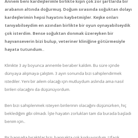
Annem beni kardeşlerimle birlikte kışın çok zor şartlarda bir
arabanın altında doğurmuş. Doğum sırasında soğuktan dolayı
kardeşlerimin hepsi hayatını kaybetmişler. Keşke onları
tanıyabilseydim en azından birlikte bir oyun oynayabilseydik
çok isterdim. Bense soğuktan donmak üzereyken bir
hayvanseverin bizi bulup, veteriner kliniğine götürmesiyle
hayata tutundum..
Klinikte 3 ay boyunca annemle beraber kaldım. Bu süre içinde
dünyaya alışmaya çalıştım. 3 ayın sonunda bizi sahiplendirmek
istediler. Yeni bir ailem olacağı için mutluydum aslında ama nasıl
birileri olacağını da düşünüyordum.
Ben bizi sahiplenmek isteyen birilerinin olacağını düşünürken, hiç
beklediğim gibi olmadı. İşte hayatın zorlukları tam da burada başladı
benim için..
Bir barınağa bıraktılar bizi, barınakta çok korkuyordum. Ufacık