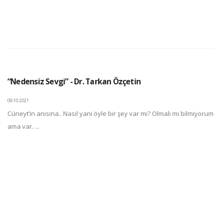
“Nedensiz Sevgi” - Dr. Tarkan Özçetin
09.10.2021
Cüneyt’in anısına.. Nasıl yani öyle bir şey var mı? Olmalı mı bilmiyorum
ama var. ...