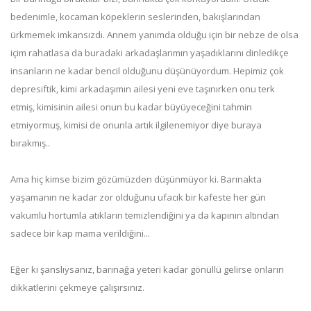
bedenimle, kocaman köpeklerin seslerinden, bakışlarından
ürkmemek imkansızdı. Annem yanımda olduğu için bir nebze de olsa
içim rahatlasa da buradaki arkadaşlarımın yaşadıklarını dinledikçe
insanların ne kadar bencil olduğunu düşünüyordum. Hepimiz çok
depresiftik, kimi arkadaşımın ailesi yeni eve taşınırken onu terk
etmiş, kimisinin ailesi onun bu kadar büyüyeceğini tahmin
etmiyormuş, kimisi de onunla artık ilgilenemiyor diye buraya
bırakmış..
Ama hiç kimse bizim gözümüzden düşünmüyor ki. Barınakta
yaşamanın ne kadar zor olduğunu ufacık bir kafeste her gün
vakumlu hortumla atıkların temizlendiğini ya da kapının altından
sadece bir kap mama verildiğini...
Eğer ki şanslıysanız, barınağa yeteri kadar gönüllü gelirse onların
dikkatlerini çekmeye çalışırsınız.