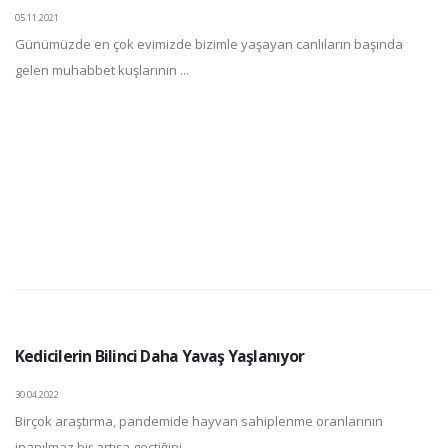
05.11.2021
Günümüzde en çok evimizde bizimle yaşayan canlıların başında
gelen muhabbet kuşlarının ...
Kedicilerin Bilinci Daha Yavaş Yaşlanıyor
30.04.2022
Birçok araştırma, pandemide hayvan sahiplenme oranlarının
inanılmaz bir artışa geçtiğini ...