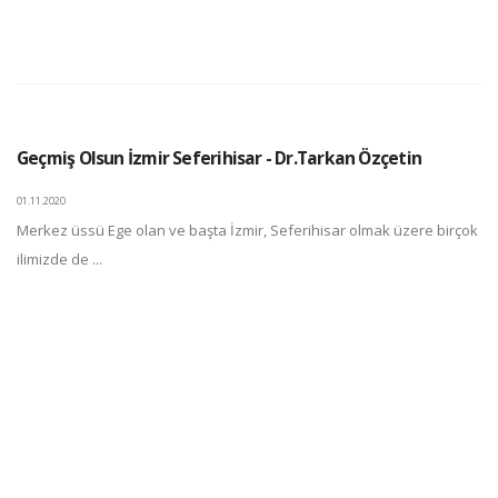
Geçmiş Olsun İzmir Seferihisar - Dr.Tarkan Özçetin
01.11.2020
Merkez üssü Ege olan ve başta İzmir, Seferihisar olmak üzere birçok
ilimizde de ...