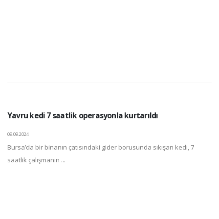
Yavru kedi 7 saatlik operasyonla kurtarıldı
09.09.2024
Bursa’da bir binanın çatısındaki gider borusunda sıkışan kedi, 7
saatlik çalışmanın ...