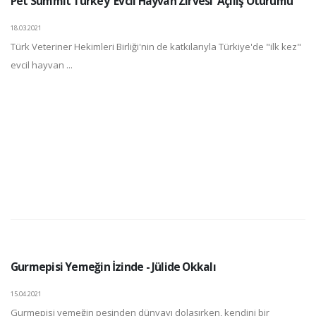
Pet Summit Turkey 'Evcil Hayvan Zirvesi' Açılış Oturumu
18.03.2021
Türk Veteriner Hekimleri Birliği'nin de katkılarıyla Türkiye'de "ilk kez"
evcil hayvan ...
Gurmepisi Yemeğin İzinde - Jülide Okkalı
15.04.2021
Gurmepisi yemeğin peşinden dünyayı dolaşırken, kendini bir