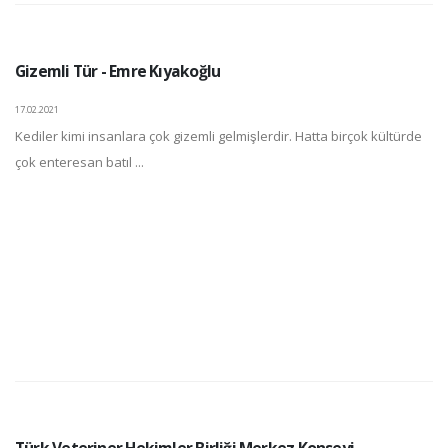
Gizemli Tür - Emre Kıyakoğlu
17.02.2021
Kediler kimi insanlara çok gizemli gelmişlerdir. Hatta birçok kültürde
çok enteresan batıl ...
Türk Veteriner Hekimler Birliği Merkez Konseyi