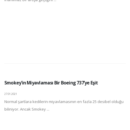
Smokey’in Miyavlaması Bir Boeing 737’ye Eşit
27.01.2021
Normal şartlara kedilerin miyavlamasının en fazla 25 desibel olduğu
biliniyor. Ancak Smokey ...