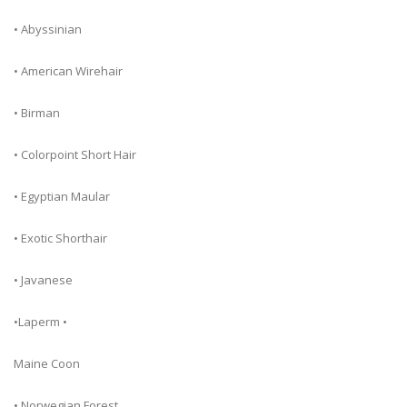
• Abyssinian
• American Wirehair
• Birman
• Colorpoint Short Hair
• Egyptian Maular
• Exotic Shorthair
• Javanese
•Laperm •
Maine Coon
• Norwegian Forest