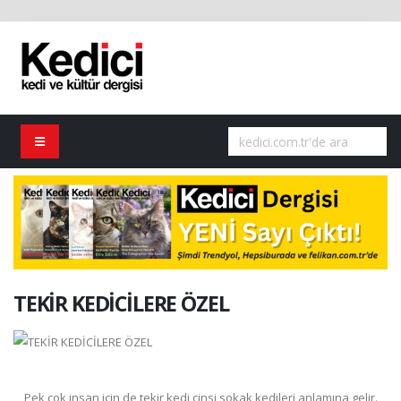
TEKİR KEDİCİLERE ÖZEL
Pek çok insan için de tekir kedi cinsi sokak kedileri anlamına gelir.