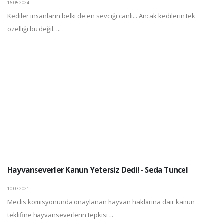
16.05.2024
Kediler insanların belki de en sevdiği canlı... Ancak kedilerin tek
özelliği bu değil. ...
Hayvanseverler Kanun Yetersiz Dedi! - Seda Tuncel
10.07.2021
Meclis komisyonunda onaylanan hayvan haklarına dair kanun
teklifine hayvanseverlerin tepkisi ...