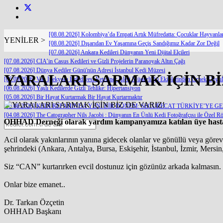
[08.08.2026] Kolombiya’da Empati Artık Müfredatta: Çocuklar Hayvanl
YENİLER >
[08.08.2026] Dışarıdan Ev Yaşamına Geçiş Sandığımız Kadar Zor Değil
[07.08.2026] Ankara Kedileri Dünyanın Yeni Dijital Elçileri
[07.08.2026] CIA’in Casus Kedileri ve Gizli Projelerin Paranoyak Altın Çağı
[07.08.2026] Dünya Kediler Günü'nün Adresi İstanbul Kedi Müzesi
YARALARI SARMAK İÇİN Bİ
[06.08.2026] Van İpekyolu Belediyesi Veteriner İşleri Müdürlüğü Ekiplerinden Örnek Uygu
[06.08.2026] Yaşlı Kedilerde Gizli Tehlike: Hipertansiyon
[05.08.2026] Bir Hayat Kurtarmak Bir Hayat Kurtarmaktır
[05.08.2026] KEDİ REFAHINDA YENİ BİR DÖNEM: SECURECAT TÜRKİYE’YE G
[04.08.2026] The Catographer Nils Jacobi : Dünyanın En Ünlü Kedi Fotoğrafçısı ile Özel Rö
OHHAD Derneği olarak yardım kampanyamıza katılan üye hastanel
Acil olarak yakınlarının yanına gidecek olanlar ve gönüllü veya göre
şehrindeki (Ankara, Antalya, Bursa, Eskişehir, İstanbul, İzmir, Mer
Siz “CAN” kurtarırken evcil dostunuz için gözünüz arkada kalmasın.
Onlar bize emanet..
Dr. Tarkan Özçetin
OHHAD Başkanı