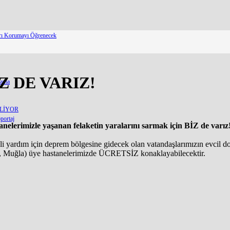
arı Korumayı Öğrenecek
Z DE VARIZ!
lama
ELİYOR
portaj
erimizle yaşanan felaketin yaralarını sarmak için BİZ de varız
vli yardım için deprem bölgesine gidecek olan vatandaşlarımızın evcil 
sin, Muğla) üye hastanelerimizde ÜCRETSİZ konaklayabilecektir.