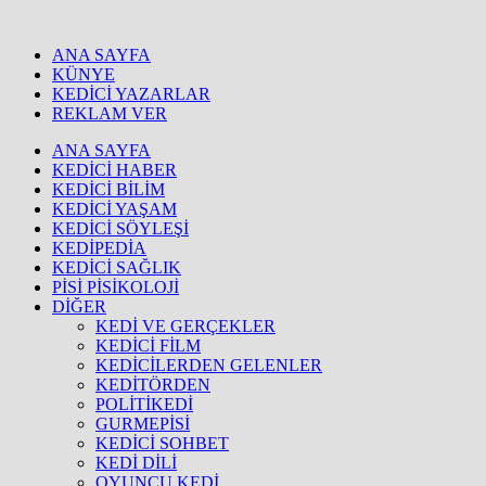
ANA SAYFA
KÜNYE
KEDİCİ YAZARLAR
REKLAM VER
ANA SAYFA
KEDİCİ HABER
KEDİCİ BİLİM
KEDİCİ YAŞAM
KEDİCİ SÖYLEŞİ
KEDİPEDİA
KEDİCİ SAĞLIK
PİSİ PİSİKOLOJİ
DİĞER
KEDİ VE GERÇEKLER
KEDİCİ FİLM
KEDİCİLERDEN GELENLER
KEDİTÖRDEN
POLİTİKEDİ
GURMEPİSİ
KEDİCİ SOHBET
KEDİ DİLİ
OYUNCU KEDİ