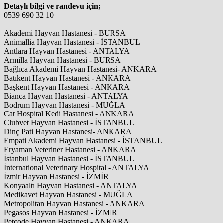
Detaylı bilgi ve randevu için;
0539 690 32 10
Akademi Hayvan Hastanesi - BURSA
Animallia Hayvan Hastanesi - İSTANBUL
Antlara Hayvan Hastanesi - ANTALYA
Armilla Hayvan Hastanesi - BURSA
Bağlıca Akademi Hayvan Hastanesi- ANKARA
Batıkent Hayvan Hastanesi - ANKARA
Başkent Hayvan Hastanesi - ANKARA
Bianca Hayvan Hastanesi - ANTALYA
Bodrum Hayvan Hastanesi - MUĞLA
Cat Hospital Kedi Hastanesi - ANKARA
Clubvet Hayvan Hastanesi - İSTANBUL
Dinç Pati Hayvan Hastanesi- ANKARA
Empati Akademi Hayvan Hastanesi - İSTANBUL
Eryaman Veteriner Hastanesi - ANKARA
İstanbul Hayvan Hastanesi - İSTANBUL
İnternational Veterinary Hospital - ANTALYA
İzmir Hayvan Hastanesi - İZMİR
Konyaaltı Hayvan Hastanesi - ANTALYA
Medikavet Hayvan Hastanesi - MUĞLA
Metropolitan Hayvan Hastanesi - ANKARA
Pegasos Hayvan Hastanesi - İZMİR
Petcode Hayvan Hastanesi - ANKARA