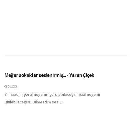
Meğer sokaklar seslenirmiş... - Yaren Çiçek
06.08.2021
Bilmezdim görülmeyenin görülebileceğini, işitilmeyenin
işitilebileceğini...Bilmezdim sesi ...