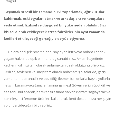
Taşınmak stresli bir zamandır. Evi toparlamak, ağır kutuları
kaldırmak, eski eşyaları atmak ve arkadaşlara ve komşulara
veda etmek fiziksel ve duygusal bir yüke neden olabilir. Sizi
kişisel olarak etkileyecek stres faktörlerinin aynı zamanda
kedileri etkileyeceği gerçeğiyle de yüzleşiyoruz.
Onlara endişelenmemelerini söyleyebiliriz veya onlara ilerideki
yaşam hakkında epik bir monolog sunabiliriz… Ama nihayetinde
kedilerin dilimizi tam olarak anlamaktan uzak olduğunu biliyoruz.
Kediler, söylenen kelimeyi tam olarak anlamamış olsalar da, geçiş
zamanlarında rahatlık ve pozitifliği iletmek için onlarla başka yollarla
iletişim kuramayacağımız anlamına gelmez! Güven verici vücut dili ve
ses tonu kullanarak, hareket sırasında sabit bir ortam sağlayarak ve
sakinleştirici feromon ürünleri kullanarak, kedi dostlarımıza her şeyin
yolunda gideceğini bildirebiliriz.