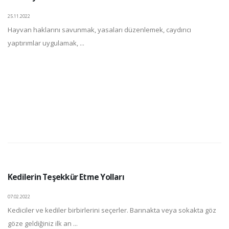
25.11.2022
Hayvan haklarını savunmak, yasaları düzenlemek, caydırıcı
yaptırımlar uygulamak, ...
Kedilerin Teşekkür Etme Yolları
07.02.2022
Kediciler ve kediler birbirlerini seçerler. Barınakta veya sokakta göz
göze geldiğiniz ilk an ...