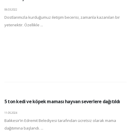
06.03.2022
Dostlarımızla kurduğumuz iletişim becerisi, zamanla kazanılan bir
yetenektir. Özellikle ...
5 ton kedi ve köpek maması hayvan severlere dağıtıldı
11.05.2024
Balıkesir’in Edremit Belediyesi tarafından ücretsiz olarak mama
dağıtımına başlandı. ...