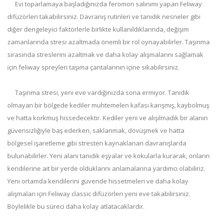
Evi toparlamaya başladığınızda feromon salınımı yapan Feliway
difüzörleri takabilirsiniz. Davranış rutinleri ve tanıdık nesneler gibi
diğer dengeleyici faktörlerle birlikte kullanıldıklarında, değişim
zamanlarında stresi azaltmada önemli bir rol oynayabilirler. Taşınma
sırasında streslerini azaltmak ve daha kolay alışmalarını sağlamak
için feliway spreyleri taşıma çantalarının içine sıkabilirsiniz.
Taşınma stresi, yeni eve vardığınızda sona ermiyor. Tanıdık
olmayan bir bölgede kediler muhtemelen kafası karışmış, kaybolmuş
ve hatta korkmuş hissedecektir. Kediler yeni ve alışılmadık bir alanın
güvensizliğiyle baş ederken, saklanmak, dövüşmek ve hatta
bölgesel işaretleme gibi stresten kaynaklanan davranışlarda
bulunabilirler. Yeni alanı tanıdık eşyalar ve kokularla kurarak, onların
kendilerine ait bir yerde olduklarını anlamalarına yardımcı olabiliriz.
Yeni ortamda kendilerini güvende hissetmeleri ve daha kolay
alışmaları için Feliway classic difüzörleri yeni eve takabilirsiniz.
Böylelikle bu süreci daha kolay atlatacaklardır.