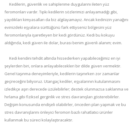
Kedilerin, güvenlik ve sahiplenme duygularını ileten yüz
feromonları vardır. Tıpkı kedilerin sözlerimizi anlayamadığı gibi,
yaydıkları kimyasalları da biz algılayamayız. Ancak kedinizin yanağını
evinizdeki eşyalara sürttüğünü fark ettiyseniz bölgesini yüz
feromonlarıyla işaretleyen bir kedi gördünüz. Kedi bu kokuyu
aldığında, kedi güven ile dolar, burası benim güvenli alanım; evim.
Kedi kendini tehdit altında hissederken yapabileceğimiz en iyi
şeylerden biri, onlara anlayabilecekleri bir dilde güven vermektir.
Genel taşınma deneyimleriyle, kedilerin taşınırken zor zamanlar
geçireceğini biliyoruz. Utangaç kediler, eşyalarının kutulanmasını
izledikçe aşırı derecede üzülebilirler; destek olunmazsa saklanma ve
hırlama gibi fiziksel gerginlik ve stres davranışları gösterebilirler.
Değişim konusunda endişeli olabilirler, önceden plan yapmak ve bu
stres davranışlarını önleyici feromon bazlı rahatlatıcı ürünler
kullanmak bu süreci kolaylaştıracaktır.