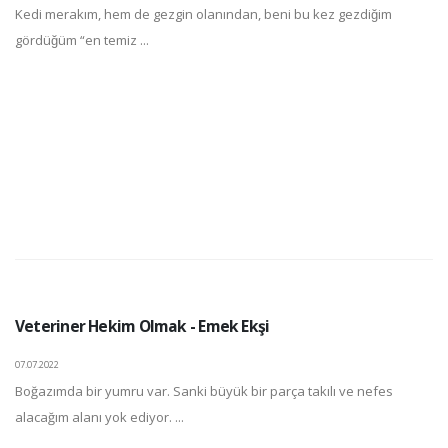
Kedi merakım, hem de gezgin olanından, beni bu kez gezdiğim
gördüğüm “en temiz ...
Veteriner Hekim Olmak - Emek Ekşi
07.07.2022
Boğazımda bir yumru var. Sanki büyük bir parça takılı ve nefes
alacağım alanı yok ediyor. ...