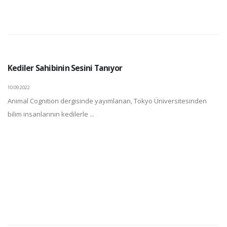
Kediler Sahibinin Sesini Tanıyor
10.09.2022
Animal Cognition dergisinde yayımlanan, Tokyo Üniversitesinden
bilim insanlarının kedilerle ...