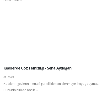
Kedilerde Göz Temizliği - Sena Aydoğan
07.10.2022
Kedilerin gözlerinin etrafı genellikle temizlenmeye ihtiyaç duymaz.
Bununla birlikte basık ...