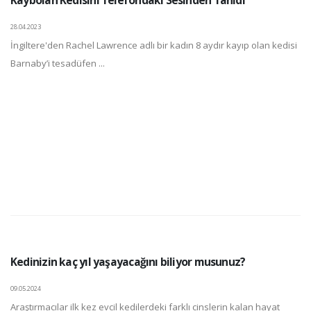
Kaybolan Kedisini Telefondaki Sesinden Tanıdı
28.04.2023
İngiltere'den Rachel Lawrence adlı bir kadın 8 aydır kayıp olan kedisi
Barnaby’i tesadüfen ...
Kedinizin kaç yıl yaşayacağını biliyor musunuz?
09.05.2024
Araştırmacılar ilk kez evcil kedilerdeki farklı cinslerin kalan hayat