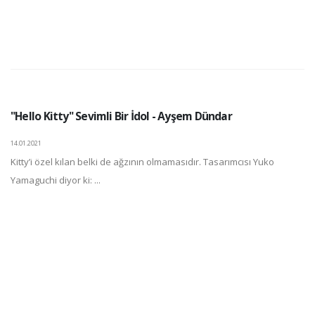
"Hello Kitty" Sevimli Bir İdol - Ayşem Dündar
14.01.2021
Kitty’i özel kılan belki de ağzının olmamasıdır. Tasarımcısı Yuko
Yamaguchi diyor ki: ...