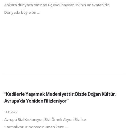
Ankara dünyaca tanınan üç evcil hayvan ırkının anavatanıdır.
Dünyada böyle bir ...
“Kedilerle Yaşamak Medeniyettir: Bizde Doğan Kültür,
Avrupa’da Yeniden Filizleniyor”
11.11.2025
Avrupa Bizi Kıskanıyor, Bizi Örnek Alıyor. Biz İse
Saçmalıyoruz.Norveç’in liman kenti ...