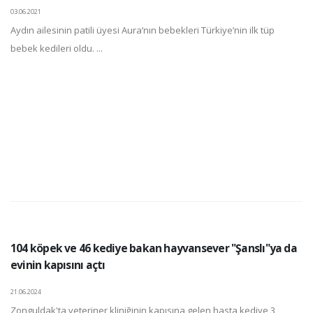
03.06.2021
Aydın ailesinin patili üyesi Aura’nın bebekleri Türkiye’nin ilk tüp
bebek kedileri oldu. ...
104 köpek ve 46 kediye bakan hayvansever "Şanslı"ya da
evinin kapısını açtı
21.06.2024
Zonguldak'ta veteriner kliniğinin kapısına gelen hasta kediye 3