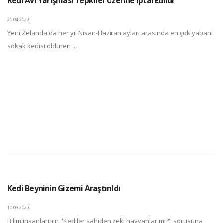
Kedi Avı Yarışması Tepkiler Üzerine İptal Edildi
20.04.2023
Yeni Zelanda'da her yıl Nisan-Haziran ayları arasında en çok yabani
sokak kedisi öldüren ...
Kedi Beyninin Gizemi Araştırıldı
10.03.2023
Bilim insanlarının "Kediler sahiden zeki hayvanlar mı?" sorusuna