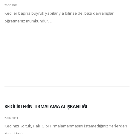
28.10.2022
Kediler başına buyruk yapılarıyla bilinse de, bazı davranışları
öğretmeniz mümkündür. ...
KEDİCİKLERİN TIRMALAMA ALIŞKANLIĞI
29.07.2023
Kedinizi Koltuk, Halı Gibi Tırmalamanmasını İstemediğiniz Yerlerden
Nasıl Uzak ...