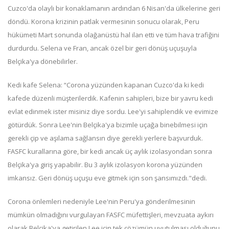
Cuzco'da olaylı bir konaklamanın ardından 6 Nisan'da ülkelerine geri
döndü. Korona krizinin patlak vermesinin sonucu olarak, Peru
hükümeti Mart sonunda olağanüstü hal ilan etti ve tüm hava trafiğini
durdurdu. Selena ve Fran, ancak özel bir geri dönüş uçuşuyla
Belçika'ya dönebilirler.
Kedi kafe Selena: “Corona yüzünden kapanan Cuzco'da ki kedi
kafede düzenli müşterilerdik. Kafenin sahipleri, bize bir yavru kedi
evlat edinmek ister misiniz diye sordu. Lee'yi sahiplendik ve evimize
götürdük. Sonra Lee'nin Belçika'ya bizimle uçağa binebilmesi için
gerekli çip ve aşılama sağlansın diye gerekli yerlere başvurduk.
FASFC kurallarına göre, bir kedi ancak üç aylık izolasyondan sonra
Belçika'ya giriş yapabilir. Bu 3 aylık izolasyon korona yüzünden
imkansız. Geri dönüş uçuşu eve gitmek için son şansımızdı."dedi.
Corona önlemleri nedeniyle Lee'nin Peru'ya gönderilmesinin
mümkün olmadığını vurgulayan FASFC müfettişleri, mevzuata aykırı
olarak Belçika'ya getirilen Lee için tek çözümün uyutulması olduğunu