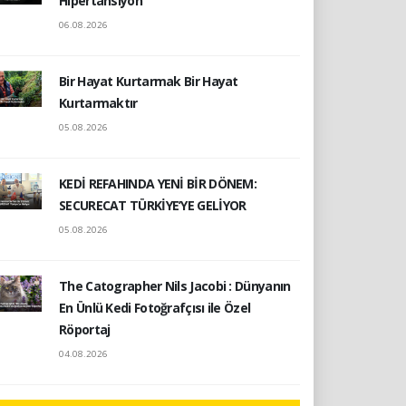
Hipertansiyon
06.08.2026
Bir Hayat Kurtarmak Bir Hayat
Kurtarmaktır
05.08.2026
KEDİ REFAHINDA YENİ BİR DÖNEM:
SECURECAT TÜRKİYE’YE GELİYOR
05.08.2026
The Catographer Nils Jacobi : Dünyanın
En Ünlü Kedi Fotoğrafçısı ile Özel
Röportaj
04.08.2026