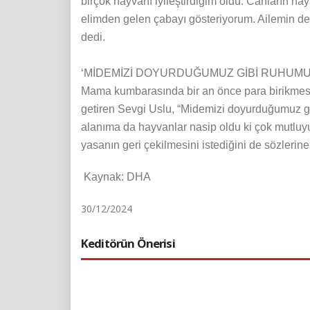
birçok hayvanı iyileştirdiğim oldu. Canların haya
elimden gelen çabayı gösteriyorum. Ailemin de
dedi.
‘MİDEMİZİ DOYURDUĞUMUZ GİBİ RUHUM
Mama kumbarasında bir an önce para birikmesi içi
getiren Sevgi Uslu, “Midemizi doyurduğumuz g
alanıma da hayvanlar nasip oldu ki çok mutluy
yasanın geri çekilmesini istediğini de sözlerine
Kaynak: DHA
30/12/2024
Keditörün Önerisi