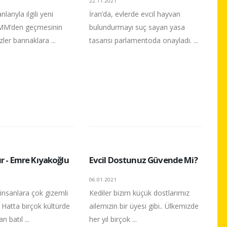
22.11.2021
arıyla ilgili yeni
İran’da, evlerde evcil hayvan
MM’den geçmesinin
bulundurmayı suç sayan yasa
ler barınaklara ...
tasarısı parlamentoda onayladı. ...
r - Emre Kıyakoğlu
Evcil Dostunuz Güvende Mi?
06.01.2021
 insanlara çok gizemli
Kediler bizim küçük dostlarımız
r. Hatta birçok kültürde
ailemizin bir üyesi gibi.. Ülkemizde
 batıl ...
her yıl birçok ...