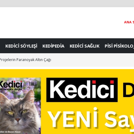
ANA 
KEDİCİ SÖYLEŞİ
KEDİPEDİA
KEDİCİ SAĞLIK
PİSİ PİSİKOLO
 Projelerin Paranoyak Altın Çağı