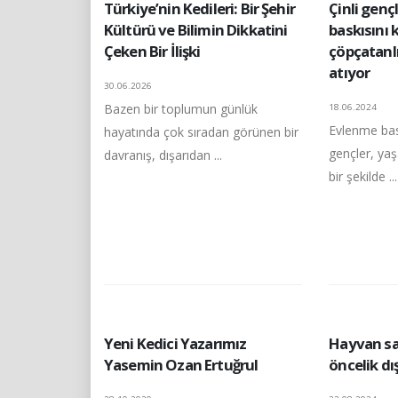
Türkiye’nin Kedileri: Bir Şehir
Çinli genç
Kültürü ve Bilimin Dikkatini
baskısını 
Çeken Bir İlişki
çöpçatanlık
atıyor
30.06.2026
Bazen bir toplumun günlük
18.06.2024
Evlenme bask
hayatında çok sıradan görünen bir
gençler, yaşa
davranış, dışarıdan ...
bir şekilde ...
Yeni Kedici Yazarımız
Hayvan sa
Yasemin Ozan Ertuğrul
öncelik d