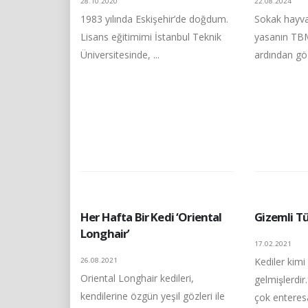
28.10.2020
22.08.2024
1983 yılında Eskişehir’de doğdum.
Sokak hayvanl
Lisans eğitimimi İstanbul Teknik
yasanın TB
Üniversitesinde, ...
ardından göz
Her Hafta Bir Kedi ‘Oriental
Gizemli Tü
Longhair’
17.02.2021
Kediler kimi
26.08.2021
Oriental Longhair kedileri,
gelmişlerdi
kendilerine özgün yeşil gözleri ile
çok enteresan