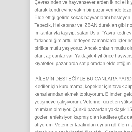
Çevresinden ve hayvanseverlerden ikinci el kıya
olarak kendi evine yakın bir pazar yerinde tez
Elde ettiği gelirle sokak hayvanlarını besleye
Tepecik, Halkapınar ve İZBAN durakları gibi n
imkanlarıyla taşıyıp, satan Uslu, “Yavru kedi e
farkındalığım arttı. İlerleyen zamanlarda içleri
birlikte mutlu yaşıyoruz. Ancak onların mutlu ol
olan, aç canlar var. Yaklaşık 4 yıl önce hayvans
kıyafetleri pazarlarda satıp oradan elde ettiğim
'AİLEMİN DESTEĞİYLE BU CANLARA YARD
Kediler için kuru mama, köpekler için tavuk alıp
kenarlarından ekmek topluyorum. Elimden gel
yetişmeye çalışıyorum. Veteriner ücretleri yüks
mümkün olmuyor. Çünkü pazardan yaklaşık 150
gözleri enfeksiyon kapmış olan kedilere göz da
alıyorum. Veteriner tarafından uygun görülen i