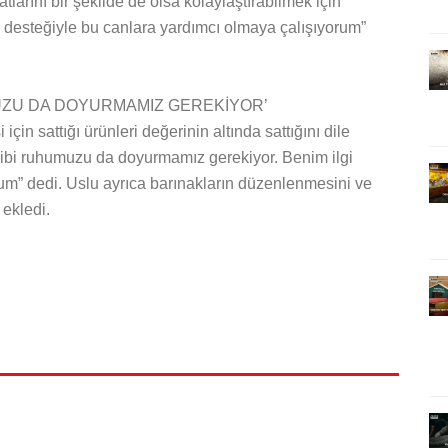
tlarını bir şekilde de olsa kolaylaştırabilmek için
 desteğiyle bu canlara yardımcı olmaya çalışıyorum”
UZU DA DOYURMAMIZ GEREKİYOR’
n sattığı ürünleri değerinin altında sattığını dile
ibi ruhumuzu da doyurmamız gerekiyor. Benim ilgi
um” dedi. Uslu ayrıca barınakların düzenlenmesini ve
 ekledi.