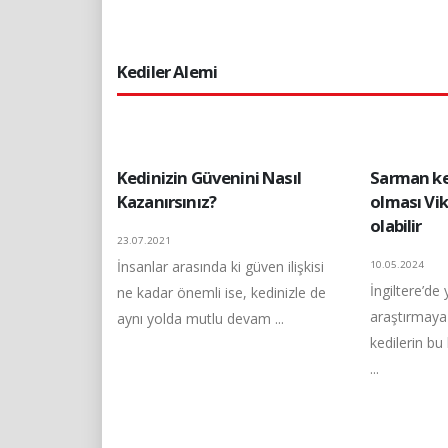
Kediler Alemi
Kedinizin Güvenini Nasıl
Sarman ke
Kazanırsınız?
olması Viki
olabilir
23.07.2021
İnsanlar arasında ki güven ilişkisi
10.05.2024
İngiltere’de 
ne kadar önemli ise, kedinizle de
araştırmaya
aynı yolda mutlu devam ...
kedilerin bu
...