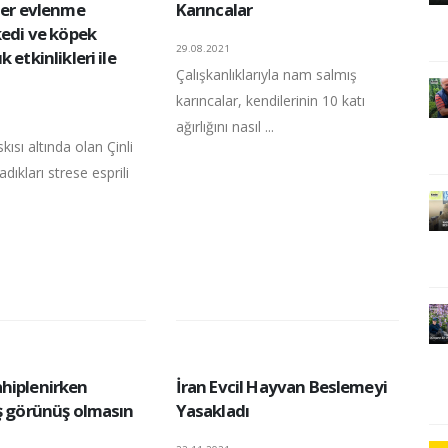
ler evlenme
Karıncalar
kedi ve köpek
29.08.2021
 etkinlikleri ile
Çalışkanlıklarıyla nam salmış
karıncalar, kendilerinin 10 katı
ağırlığını nasıl ...
ısı altında olan Çinli
dıkları strese esprili
hiplenirken
İran Evcil Hayvan Beslemeyi
ış görünüş olmasın
Yasakladı