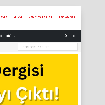
SAYFA
KÜNYE
KEDİCİ YAZARLAR
REKLAM VER
Jİ
DİĞER
[07.08.2026] Dünya Kediler Günü'nün Adresi İstanbul Kedi Müzesi