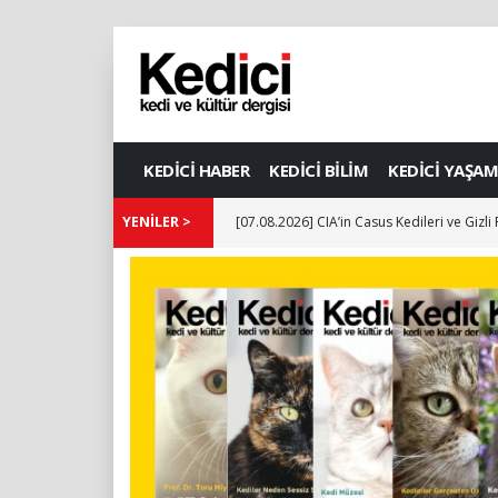
KEDİCİ HABER
KEDİCİ BİLİM
KEDİCİ YAŞAM
YENİLER >
[07.08.2026] CIA’in Casus Kedileri ve Gizli