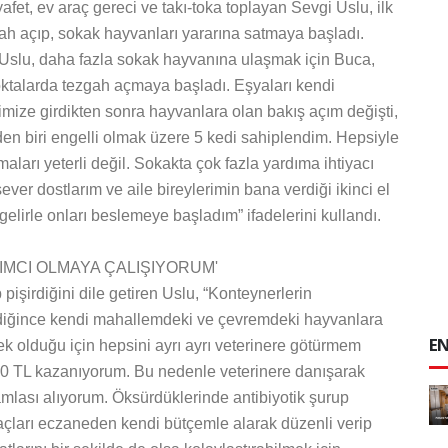
fet, ev araç gereci ve takı-toka toplayan Sevgi Uslu, ilk
gah açıp, sokak hayvanları yararına satmaya başladı.
n Uslu, daha fazla sokak hayvanına ulaşmak için Buca,
oktalarda tezgah açmaya başladı. Eşyaları kendi
vimize girdikten sonra hayvanlara olan bakış açım değişti,
nden biri engelli olmak üzere 5 kedi sahiplendim. Hepsiyle
maları yeterli değil. Sokakta çok fazla yardıma ihtiyacı
ever dostlarım ve aile bireylerimin bana verdiği ikinci el
 gelirle onları beslemeye başladım” ifadelerini kullandı.
IMCI OLMAYA ÇALIŞIYORUM'
 pişirdiğini dile getiren Uslu, “Konteynerlerin
diğince kendi mahallemdeki ve çevremdeki hayvanlara
EN
ek olduğu için hepsini ayrı ayrı veterinere götürmem
 TL kazanıyorum. Bu nedenle veterinere danışarak
mlası alıyorum. Öksürdüklerinde antibiyotik şurup
laçları eczaneden kendi bütçemle alarak düzenli verip