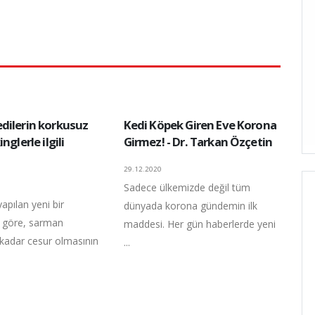
dilerin korkusuz
Kedi Köpek Giren Eve Korona
nglerle ilgili
Girmez! - Dr. Tarkan Özçetin
29.12.2020
Sadece ülkemizde değil tüm
yapılan yeni bir
dünyada korona gündemin ilk
 göre, sarman
maddesi. Her gün haberlerde yeni
 kadar cesur olmasının
...