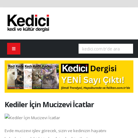
Kediler İçin Mucizevi İcatlar
Evde mucizevi işlev görecek, sizin ve kedinizin hayatını