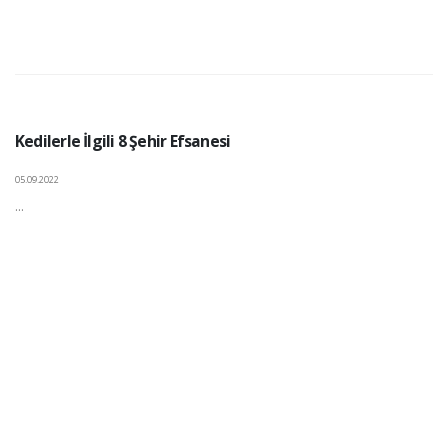
Kedilerle İlgili 8 Şehir Efsanesi
05.09.2022
...