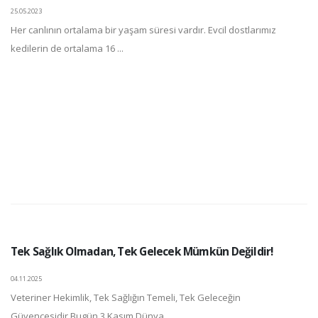
25.05.2023
Her canlının ortalama bir yaşam süresi vardır. Evcil dostlarımız
kedilerin de ortalama 16 ...
Tek Sağlık Olmadan, Tek Gelecek Mümkün Değildir!
04.11.2025
Veteriner Hekimlik, Tek Sağlığın Temeli, Tek Geleceğin
Güvencesidir.Bugün 3 Kasım Dünya ...