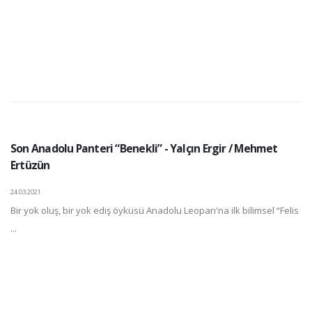
Son Anadolu Panteri “Benekli” - Yalçın Ergir / Mehmet
Ertüzün
24.03.2021
Bir yok oluş, bir yok ediş öyküsü Anadolu Leoparı'na ilk bilimsel “Felis
...