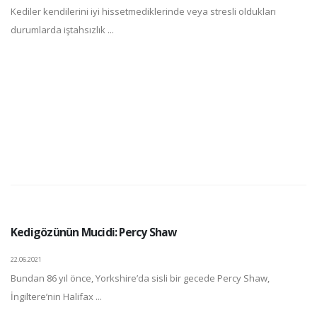
Kediler kendilerini iyi hissetmediklerinde veya stresli oldukları
durumlarda iştahsızlık ...
Kedigözünün Mucidi: Percy Shaw
22.06.2021
Bundan 86 yıl önce, Yorkshire’da sisli bir gecede Percy Shaw,
İngiltere’nin Halifax ...