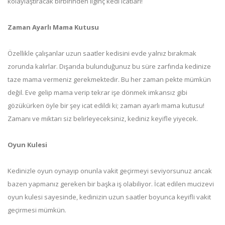
kolaylaştıracak birbirinden ilginç kedi icatları!
Zaman Ayarlı Mama Kutusu
Özellikle çalışanlar uzun saatler kedisini evde yalnız bırakmak
zorunda kalırlar. Dışarıda bulunduğunuz bu süre zarfında kedinize
taze mama vermeniz gerekmektedir. Bu her zaman pekte mümkün
değil. Eve gelip mama verip tekrar işe dönmek imkansız gibi
gözükürken öyle bir şey icat edildi ki; zaman ayarlı mama kutusu!
Zamanı ve miktarı siz belirleyeceksiniz, kediniz keyifle yiyecek.
Oyun Kulesi
Kedinizle oyun oynayıp onunla vakit geçirmeyi seviyorsunuz ancak
bazen yapmanız gereken bir başka iş olabiliyor. İcat edilen mucizevi
oyun kulesi sayesinde, kedinizin uzun saatler boyunca keyifli vakit
geçirmesi mümkün.