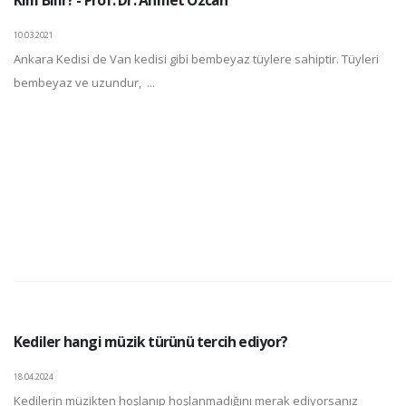
10.03.2021
Ankara Kedisi de Van kedisi gibi bembeyaz tüylere sahiptir. Tüyleri
bembeyaz ve uzundur, ...
Kediler hangi müzik türünü tercih ediyor?
18.04.2024
Kedilerin müzikten hoşlanıp hoşlanmadığını merak ediyorsanız