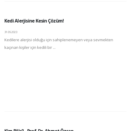
Kedi Alerjisine Kesin Çözüm!
31.05.2023
Kedilere alerjisi olduğu için sahiplenemeyen veya sevmekten
kaçınan kişiler için kedili bir ...
Kim Bilir? - Prof. Dr. Ahmet Özcan