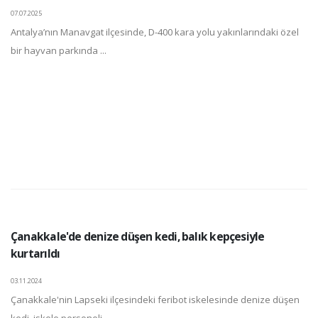
07.07.2025
Antalya’nın Manavgat ilçesinde, D-400 kara yolu yakınlarındaki özel
bir hayvan parkında ...
Çanakkale'de denize düşen kedi, balık kepçesiyle
kurtarıldı
03.11.2024
Çanakkale'nin Lapseki ilçesindeki feribot iskelesinde denize düşen
kedi, iskele personeli ...