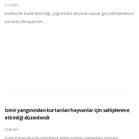
21.10.2022
Kedilerde kulak temizliği, çoğunlukla düzenli olarak gerçekleştirilmesi
zorunlu olmayan bir ...
İzmir yangınından kurtarılan hayvanlar için sahiplenme
etkinliği düzenlendi
23.08.2024
İzmir Karşıyaka'da meydana gelen orman yangınları sonrası