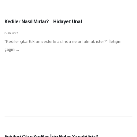
Kediler Nasıl Mırlar? – Hidayet Ünal
04.09.2022
“Kediler çıkarttıkları seslerle aslında ne anlatmak ister?” İletişim
çağını ...
Fobileri Olan Kediler İçin Neler Yapabiliriz?