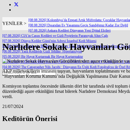
[08.08.2026] Kolombiya’da Empati Artık Müfredatta: Çocuklar Hayvanl
YENİLER >
[08.08.2026] Dışarıdan Ev Yaşamına Geçiş Sandığımız Kadar Zor Değil
[07.08.2026] Ankara Kedileri Dünyanın Yeni Dijital Elçileri
[07.08.2026] CIA’in Casus Kedileri ve Gizli Projelerin Paranoyak Altın Çağı
[07.08.2026] Dünya Kediler Günü'nün Adresi İstanbul Kedi Müzesi
Narlıdere Sokak Hayvanları Gönü
[06.08.2026] Van İpekyolu Belediyesi Veteriner İşleri Müdürlüğü Ekiplerinden Örnek Uygu
[06.08.2026] Yaşlı Kedilerde Gizli Tehlike: Hipertansiyon
[05.08.2026] Bir Hayat Kurtarmak Bir Hayat Kurtarmaktır
[05.08.2026] KEDİ REFAHINDA YENİ BİR DÖNEM: SECURECAT TÜRKİYE’YE G
[04.08.2026] The Catographer Nils Jacobi : Dünyanın En Ünlü Kedi Fotoğrafçısı ile Özel Rö
AKP milletvekillerin imzasını taşıyan, hayvanların toplatılmasını ve 
“Hayvanları Koruma Kanunu’nda Değişiklik Yapılmasına Dair Kanun 
Komisyon toplantısı öncesinde ülkenin dört bir tarafında sivil toplum 
düzenlediği aşure etkinliğini fırsat bilerek Narlıdere Demokrasi Meydan
verdi.
21/07/2024
Keditörün Önerisi