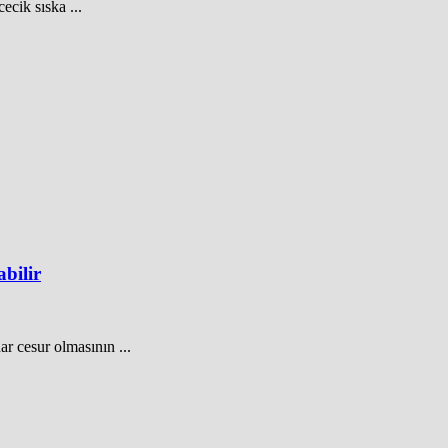
cik sıska ...
abilir
ar cesur olmasının ...