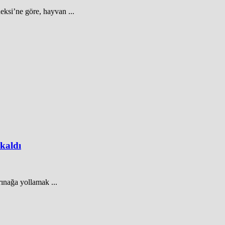
ksi’ne göre, hayvan ...
kaldı
rınağa yollamak ...