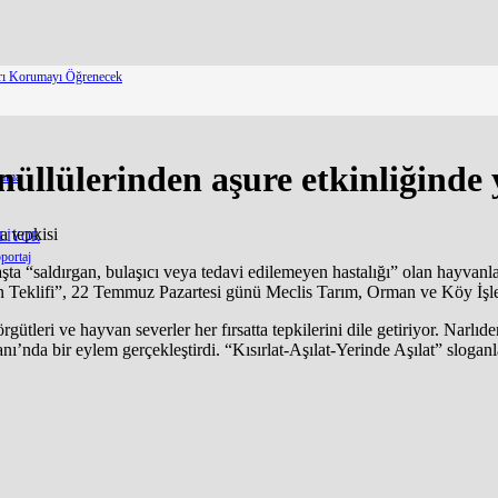
arı Korumayı Öğrenecek
llülerinden aşure etkinliğinde y
lama
ELİYOR
portaj
başta “saldırgan, bulaşıcı veya tedavi edilemeyen hastalığı” olan hayv
Teklifi”, 22 Temmuz Pazartesi günü Meclis Tarım, Orman ve Köy İşle
örgütleri ve hayvan severler her fırsatta tepkilerini dile getiriyor. Na
ı’nda bir eylem gerçekleştirdi. “Kısırlat-Aşılat-Yerinde Aşılat” sloganl