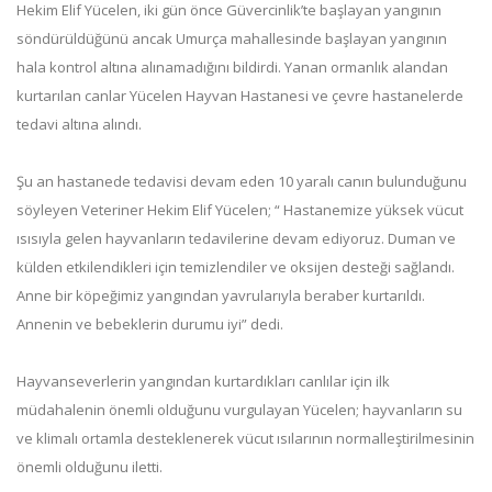
Hekim Elif Yücelen, iki gün önce Güvercinlik’te başlayan yangının
söndürüldüğünü ancak Umurça mahallesinde başlayan yangının
hala kontrol altına alınamadığını bildirdi. Yanan ormanlık alandan
kurtarılan canlar Yücelen Hayvan Hastanesi ve çevre hastanelerde
tedavi altına alındı.
Şu an hastanede tedavisi devam eden 10 yaralı canın bulunduğunu
söyleyen Veteriner Hekim Elif Yücelen; “ Hastanemize yüksek vücut
ısısıyla gelen hayvanların tedavilerine devam ediyoruz. Duman ve
külden etkilendikleri için temizlendiler ve oksijen desteği sağlandı.
Anne bir köpeğimiz yangından yavrularıyla beraber kurtarıldı.
Annenin ve bebeklerin durumu iyi” dedi.
Hayvanseverlerin yangından kurtardıkları canlılar için ilk
müdahalenin önemli olduğunu vurgulayan Yücelen; hayvanların su
ve klimalı ortamla desteklenerek vücut ısılarının normalleştirilmesinin
önemli olduğunu iletti.