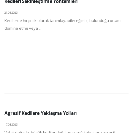
Kedileri Sakinleştirme Yöntemleri
21.04.2023
Kedilerde hırçınlık olarak tanımlayabileceğimiz, bulunduğu ortamı
domine etme veya ...
Agresif Kedilere Yaklaşma Yolları
17.03.2023
Vahşi doğada, büyük kediler doğaları gereği tehditlere agresif