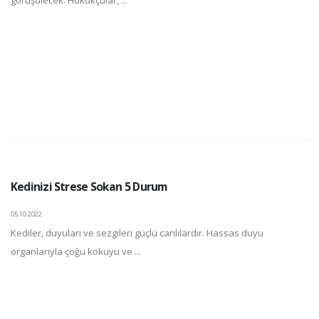
görüşülecek. Hukukçular, ...
Kedinizi Strese Sokan 5 Durum
05.10.2022
Kediler, duyuları ve sezgileri güçlü canlılardır. Hassas duyu
organlarıyla çoğu kokuyu ve ...