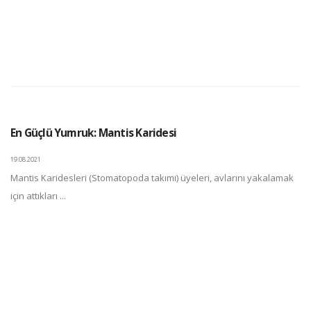
En Güçlü Yumruk: Mantis Karidesi
19.08.2021
Mantis Karidesleri (Stomatopoda takımı) üyeleri, avlarını yakalamak
için attıkları ...