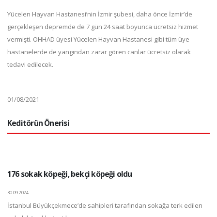
Yücelen Hayvan Hastanesi’nin İzmir şubesi, daha önce İzmir’de
gerçekleşen depremde de 7 gün 24 saat boyunca ücretsiz hizmet
vermişti. OHHAD üyesi Yücelen Hayvan Hastanesi gibi tüm üye
hastanelerde de yangından zarar gören canlar ücretsiz olarak
tedavi edilecek.
01/08/2021
Keditörün Önerisi
176 sokak köpeği, bekçi köpeği oldu
30.09.2024
İstanbul Büyükçekmece’de sahipleri tarafından sokağa terk edilen