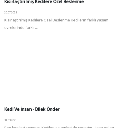
Kısırlaştırılmış Kedilere Özel Beslenme
20.07.2023
Kısırlaştırılmış Kedilere Özel Beslenme Kedilerin farklı yaşam
evrelerinde farklı ...
Kedi Ve İnsan - Dilek Önder
31.03.2021
Ben kedileri severim. Kedileri sevenleri de severim. Hatta onları