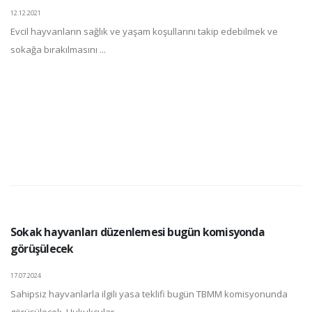
12.12.2021
Evcil hayvanların sağlık ve yaşam koşullarını takip edebilmek ve
sokağa bırakılmasını ...
Sokak hayvanları düzenlemesi bugün komisyonda
görüşülecek
17.07.2024
Sahipsiz hayvanlarla ilgili yasa teklifi bugün TBMM komisyonunda