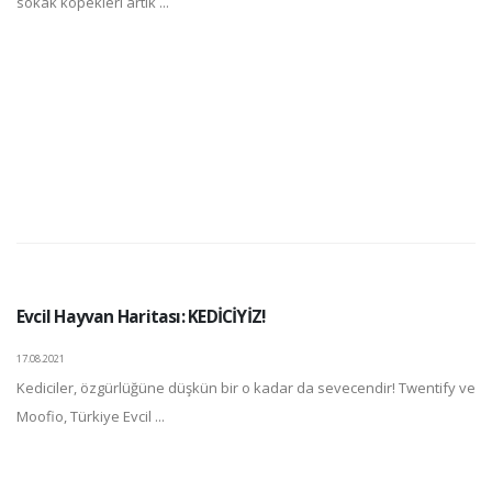
sokak köpekleri artık ...
Evcil Hayvan Haritası: KEDİCİYİZ!
17.08.2021
Kediciler, özgürlüğüne düşkün bir o kadar da sevecendir! Twentify ve
Moofio, Türkiye Evcil ...