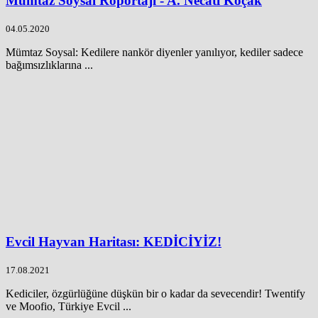
Mümtaz Soysal Röportajı - A. Necati Koçak
04.05.2020
Mümtaz Soysal: Kedilere nankör diyenler yanılıyor, kediler sadece
bağımsızlıklarına ...
Evcil Hayvan Haritası: KEDİCİYİZ!
17.08.2021
Kediciler, özgürlüğüne düşkün bir o kadar da sevecendir! Twentify
ve Moofio, Türkiye Evcil ...