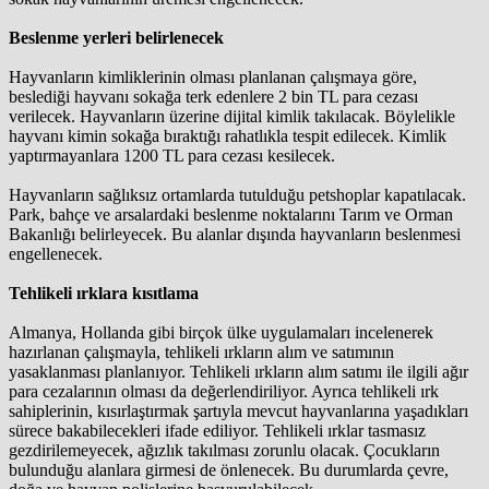
Beslenme yerleri belirlenecek
Hayvanların kimliklerinin olması planlanan çalışmaya göre,
beslediği hayvanı sokağa terk edenlere 2 bin TL para cezası
verilecek. Hayvanların üzerine dijital kimlik takılacak. Böylelikle
hayvanı kimin sokağa bıraktığı rahatlıkla tespit edilecek. Kimlik
yaptırmayanlara 1200 TL para cezası kesilecek.
Hayvanların sağlıksız ortamlarda tutulduğu petshoplar kapatılacak.
Park, bahçe ve arsalardaki beslenme noktalarını Tarım ve Orman
Bakanlığı belirleyecek. Bu alanlar dışında hayvanların beslenmesi
engellenecek.
Tehlikeli ırklara kısıtlama
Almanya, Hollanda gibi birçok ülke uygulamaları incelenerek
hazırlanan çalışmayla, tehlikeli ırkların alım ve satımının
yasaklanması planlanıyor. Tehlikeli ırkların alım satımı ile ilgili ağır
para cezalarının olması da değerlendiriliyor. Ayrıca tehlikeli ırk
sahiplerinin, kısırlaştırmak şartıyla mevcut hayvanlarına yaşadıkları
sürece bakabilecekleri ifade ediliyor. Tehlikeli ırklar tasmasız
gezdirilemeyecek, ağızlık takılması zorunlu olacak. Çocukların
bulunduğu alanlara girmesi de önlenecek. Bu durumlarda çevre,