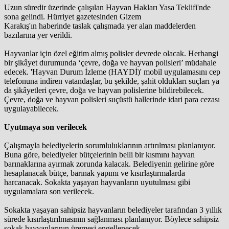
Uzun süredir üzerinde çalışılan Hayvan Hakları Yasa Teklifi'nde
sona gelindi. Hürriyet gazetesinden Gizem
Karakış'ın haberinde taslak çalışmada yer alan maddelerden
bazılarına yer verildi.
Hayvanlar için özel eğitim almış polisler devrede olacak. Herhangi
bir şikâyet durumunda ‘çevre, doğa ve hayvan polisleri’ müdahale
edecek. 'Hayvan Durum İzleme (HAYDİ)' mobil uygulamasını cep
telefonuna indiren vatandaşlar, bu şekilde, şahit oldukları suçları ya
da şikâyetleri çevre, doğa ve hayvan polislerine bildirebilecek.
Çevre, doğa ve hayvan polisleri suçüstü hallerinde idari para cezası
uygulayabilecek.
Uyutmaya son verilecek
Çalışmayla belediyelerin sorumluluklarının artırılması planlanıyor.
Buna göre, belediyeler bütçelerinin belli bir kısmını hayvan
barınaklarına ayırmak zorunda kalacak. Belediyenin gelirine göre
hesaplanacak bütçe, barınak yapımı ve kısırlaştırmalarda
harcanacak. Sokakta yaşayan hayvanların uyutulması gibi
uygulamalara son verilecek.
Sokakta yaşayan sahipsiz hayvanların belediyeler tarafından 3 yıllık
sürede kısırlaştırılmasının sağlanması planlanıyor. Böylece sahipsiz
sokak hayvanlarının üremesi engellenecek.