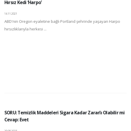
Hırsız Kedi ‘Harpo’
14.11.2021
ABD'nin Oregon eyaletine bağlı Portland şehrinde yaşayan Harpo
hırsızlıklarıyla herkesi ...
SORU: Temizlik Maddeleri Sigara Kadar Zararlı Olabilir mi
Cevap: Evet
29.09.2025