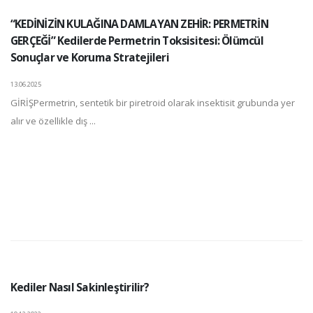
“KEDİNİZİN KULAĞINA DAMLAYAN ZEHİR: PERMETRİN
GERÇEĞİ” Kedilerde Permetrin Toksisitesi: Ölümcül
Sonuçlar ve Koruma Stratejileri
13.06.2025
GİRİŞPermetrin, sentetik bir piretroid olarak insektisit grubunda yer
alır ve özellikle dış ...
Kediler Nasıl Sakinleştirilir?