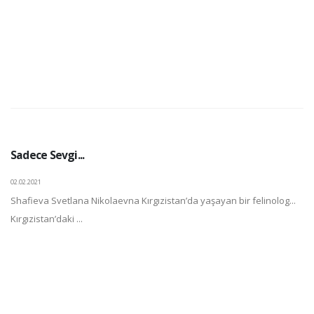
Sadece Sevgi...
02.02.2021
Shafieva Svetlana Nikolaevna Kırgızistan’da yaşayan bir felinolog...
Kırgızistan’daki ...