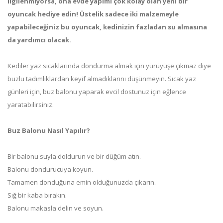
ilgilenmiyorsa, ona evde yapımı çok kolay olan yeni bir
oyuncak hediye edin! Üstelik sadece iki malzemeyle
yapabileceğiniz bu oyuncak, kedinizin fazladan su almasına
da yardımcı olacak.
Kediler yaz sıcaklarında dondurma almak için yürüyüşe çıkmaz diye
buzlu tadımlıklardan keyif almadıklarını düşünmeyin. Sıcak yaz
günleri için, buz balonu yaparak evcil dostunuz için eğlence
yaratabilirsiniz.
Buz Balonu Nasıl Yapılır?
Bir balonu suyla doldurun ve bir düğüm atın.
Balonu dondurucuya koyun.
Tamamen donduğuna emin olduğunuzda çıkarın.
Sığ bir kaba bırakın.
Balonu makasla delin ve soyun.