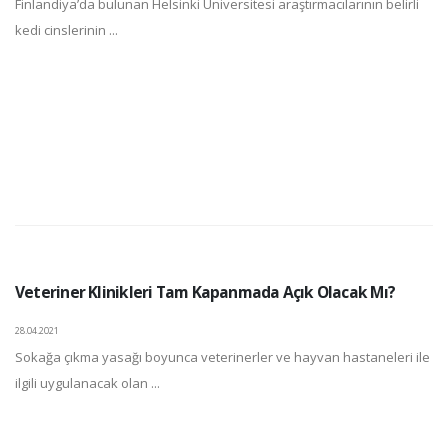
Finlandiya’da bulunan Helsinki Üniversitesi araştırmacılarının belirli
kedi cinslerinin ...
Veteriner Klinikleri Tam Kapanmada Açık Olacak Mı?
28.04.2021
Sokağa çıkma yasağı boyunca veterinerler ve hayvan hastaneleri ile
ilgili uygulanacak olan ...