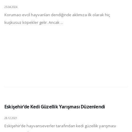
25.04.2024
Korumacı evcil hayvanları dendiğinde aklımıza ilk olarak hiç
kuşkusuz köpekler gelir. Ancak ...
Eskişehir’de Kedi Güzellik Yarışması Düzenlendi
28.12.2021
Eskişehir’de hayvanseverler tarafından kedi güzellik yarışması