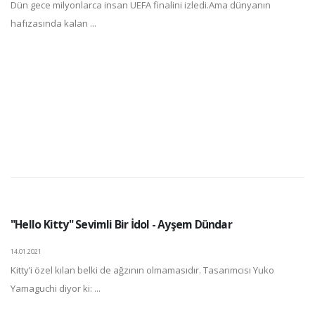
Dün gece milyonlarca insan UEFA finalini izledi.Ama dünyanın
hafızasında kalan ...
"Hello Kitty" Sevimli Bir İdol - Ayşem Dündar
14.01.2021
Kitty’i özel kılan belki de ağzının olmamasıdır. Tasarımcısı Yuko
Yamaguchi diyor ki: ...