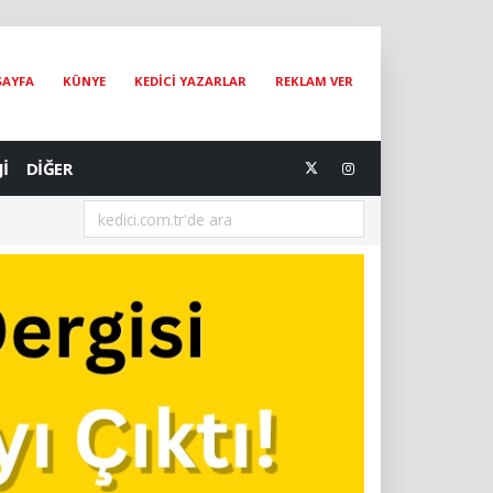
SAYFA
KÜNYE
KEDİCİ YAZARLAR
REKLAM VER
Jİ
DİĞER
[05.08.2026] Bir Hayat Kurtarmak Bir Hayat Kurtarmaktır