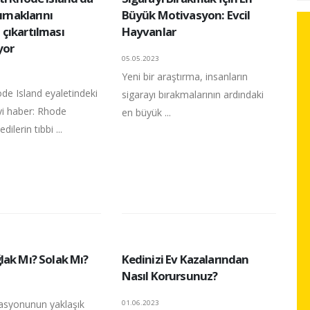
ırnaklarını
Büyük Motivasyon: Evcil
çıkartılması
Hayvanlar
yor
05.05.2023
Yeni bir araştırma, insanların
de Island eyaletindeki
sigarayı bırakmalarının ardındaki
 iyi haber: Rhode
en büyük ...
dilerin tıbbi ...
lak Mı? Solak Mı?
Kedinizi Ev Kazalarından
Nasıl Korursunuz?
asyonunun yaklaşık
01.06.2023