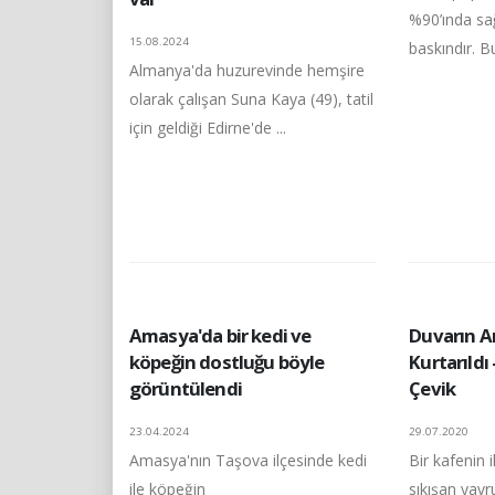
%90’ında sa
15.08.2024
baskındır. Bu
Almanya'da huzurevinde hemşire
olarak çalışan Suna Kaya (49), tatil
için geldiği Edirne'de ...
Amasya'da bir kedi ve
Duvarın A
köpeğin dostluğu böyle
Kurtarıld
görüntülendi
Çevik
23.04.2024
29.07.2020
Amasya'nın Taşova ilçesinde kedi
Bir kafenin 
ile köpeğin
sıkışan yavr