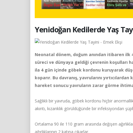
Yenidoğan Kedilerde Yaş Tayi
Neonatal dönem, doğum anından itibaren ilk 4
süreci ve dünyaya geldiği çevrenin koşulları h
ila 4 gün içinde göbek kordonu kuruyarak dü
koparır. Bu davranış, yavrularını yırtıcılar
hareket sonucu yavruların zarar görme ihtima
Sağlıklı bir yavruda, göbek kordonu hiçbir anormal
akıntı, kızarıklık görüldüğünde bir infeksiyondan şüphe
Ortalama 90 ile 110 gram arasında değişen ağırlıkla
ağırlıklarının 2 katına çıkarlar.