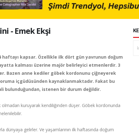
ni - Emek Ekşi
KE
 haftayı kapsar. Özellikle ilk dört gün yavrunun doğum
ayatta kalması üzerine majör belirleyici etmenlerdir. 3
şer. Bazen anne kediler göbek kordonunu çiğneyerek
dan koruma içgüdüsünden kaynaklanmaktadır. Fakat bu
li bulunduğundan, istenen bir durum değildir.
lik olmadan kuruyarak kendiliğinden düşer. Göbek kordonunda
lenilebilir.
rla dünyaya gelirler. Ve yaşamlarının ilk haftasında doğum