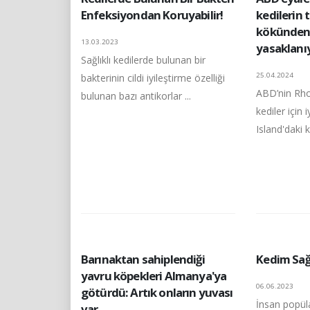
Enfeksiyondan Koruyabilir!
kedilerin t
kökünden 
13.03.2023
yasaklanı
Sağlıklı kedilerde bulunan bir
25.04.2024
bakterinin cildi iyileştirme özelliği
ABD’nin Rho
bulunan bazı antikorlar ...
kediler için
Island'daki ke
Barınaktan sahiplendiği
Kedim Sağ
yavru köpekleri Almanya'ya
06.06.2023
götürdü: Artık onların yuvası
İnsan popül
var