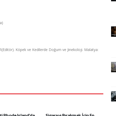
a)
(Editör). Köpek ve Kedilerde Doğum ve Jinekoloji. Malatya:
ti Rhode Island'da
Sigarayı Bırakmak İçin En