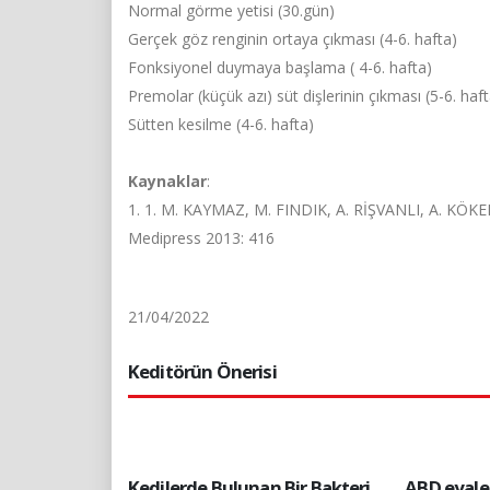
Normal görme yetisi (30.gün)
Gerçek göz renginin ortaya çıkması (4-6. hafta)
Fonksiyonel duymaya başlama ( 4-6. hafta)
Premolar (küçük azı) süt dişlerinin çıkması (5-6. haft
Sütten kesilme (4-6. hafta)
Kaynaklar
:
1. 1. M. KAYMAZ, M. FINDIK, A. RİŞVANLI, A. KÖKER
Medipress 2013: 416
21/04/2022
Keditörün Önerisi
Kedilerde Bulunan Bir Bakteri
ABD eyale