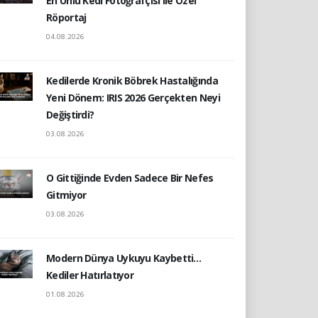
En Ünlü Kedi Fotoğrafçısı ile Özel
Röportaj
04.08.2026
Kedilerde Kronik Böbrek Hastalığında
Yeni Dönem: IRIS 2026 Gerçekten Neyi
Değiştirdi?
03.08.2026
O Gittiğinde Evden Sadece Bir Nefes
Gitmiyor
03.08.2026
Modern Dünya Uykuyu Kaybetti…
Kediler Hatırlatıyor
01.08.2026