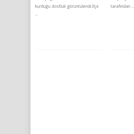
kurduğu dostluk görüntülendi.İlçe
tarafından ..
...