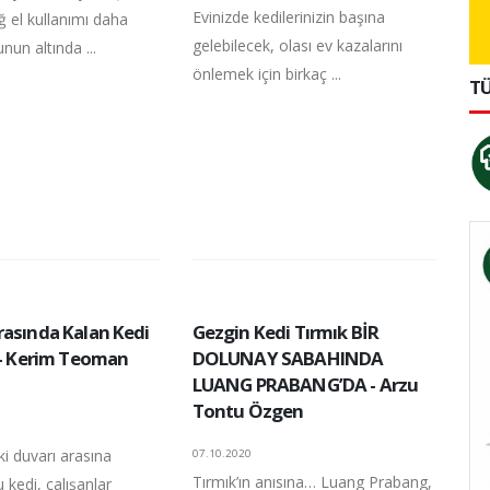
Evinizde kedilerinizin başına
ğ el kullanımı daha
gelebilecek, olası ev kazalarını
nun altında ...
önlemek için birkaç ...
TÜ
rasında Kalan Kedi
Gezgin Kedi Tırmık BİR
ı - Kerim Teoman
DOLUNAY SABAHINDA
LUANG PRABANG’DA - Arzu
Tontu Özgen
iki duvarı arasına
07.10.2020
Tırmık’ın anısına… Luang Prabang,
u kedi, çalışanlar