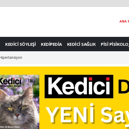
ANA 
KEDİCİ SÖYLEŞİ
KEDİPEDİA
KEDİCİ SAĞLIK
PİSİ PİSİKOLO
: Hipertansiyon