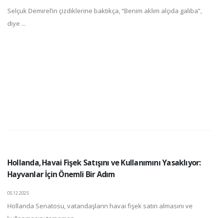
Selçuk Demirel’in çizdiklerine baktıkça, “Benim aklım alçıda galiba”,
diye ...
Hollanda, Havai Fişek Satışını ve Kullanımını Yasaklıyor:
Hayvanlar İçin Önemli Bir Adım
05.12.2025
Hollanda Senatosu, vatandaşların havai fişek satın almasını ve