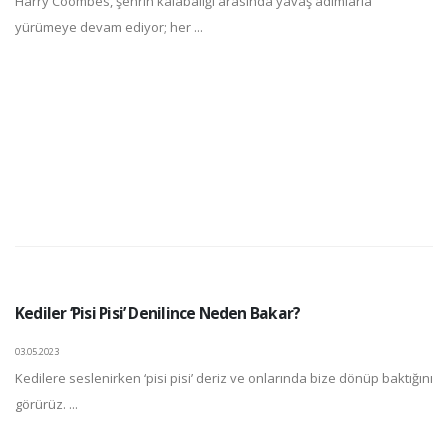
Harry Coombes, şehrin kalabalığı arasında yavaş adımlarla
yürümeye devam ediyor; her ...
Kediler ‘Pisi Pisi’ Denilince Neden Bakar?
03.05.2023
Kedilere seslenirken ‘pisi pisi’ deriz ve onlarında bize dönüp baktığını
görürüz. ...