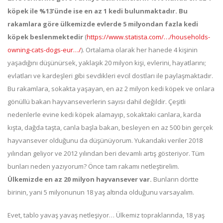
köpek ile %13’ünde ise en az 1 kedi bulunmaktadır. Bu
rakamlara göre ülkemizde evlerde 5 milyondan fazla kedi
köpek beslenmektedir
(
https://www.statista.com/…/households-
owning-cats-dogs-eur…/
). Ortalama olarak her hanede 4 kişinin
yaşadığını düşünürsek, yaklaşık 20 milyon kişi, evlerini, hayatlarını;
evlatları ve kardeşleri gibi sevdikleri evcil dostları ile paylaşmaktadır.
Bu rakamlara, sokakta yaşayan, en az 2 milyon kedi köpek ve onlara
gönüllü bakan hayvanseverlerin sayısı dahil değildir. Çeşitli
nedenlerle evine kedi köpek alamayıp, sokaktaki canlara, karda
kışta, dağda taşta, canla başla bakan, besleyen en az 500 bin gerçek
hayvansever olduğunu da düşünüyorum. Yukarıdaki veriler 2018
yılından geliyor ve 2012 yılından beri devamlı artış gösteriyor. Tüm
bunları neden yazıyorum? Önce tam rakamı netleştirelim.
Ülkemizde en az 20 milyon hayvansever var.
Bunların dörtte
birinin, yani 5 milyonunun 18 yaş altında olduğunu varsayalım.
Evet, tablo yavaş yavaş netleşiyor… Ülkemiz topraklarında, 18 yaş