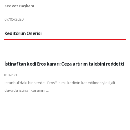
KedVet Başkanı
07/05/2020
Keditörün Önerisi
İstinaftan kedi Eros kararı: Ceza artırım talebini reddetti
06.06.2024
İstanbul'daki bir sitede ''Eros'' isimli kedinin katledilmesiyle ilgili
davada istinaf karanını ...