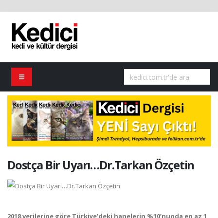
Dostça Bir Uyarı…Dr.Tarkan Özçetin
2018 verilerine göre Türkiye’deki hanelerin %10’nunda en az 1