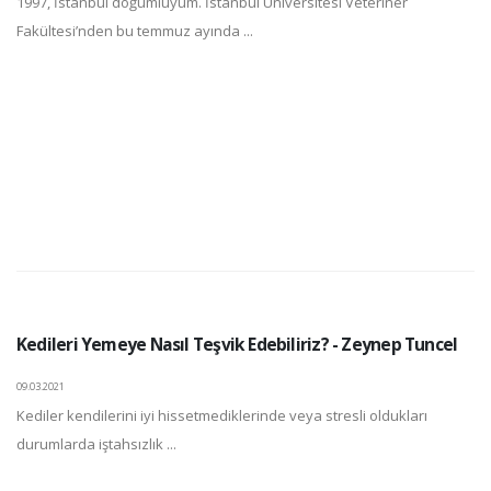
1997, İstanbul doğumluyum. İstanbul Üniversitesi Veteriner
Fakültesi’nden bu temmuz ayında ...
Kedileri Yemeye Nasıl Teşvik Edebiliriz? - Zeynep Tuncel
09.03.2021
Kediler kendilerini iyi hissetmediklerinde veya stresli oldukları
durumlarda iştahsızlık ...