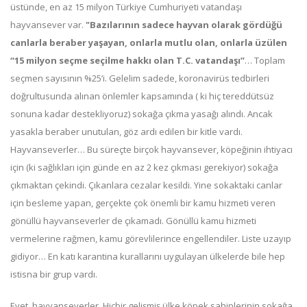
üstünde, en az 15 milyon Türkiye Cumhuriyeti vatandaşı
hayvansever var.
"Bazılarının sadece hayvan olarak gördüğü
canlarla beraber yaşayan, onlarla mutlu olan, onlarla üzülen
“15 milyon seçme seçilme hakkı olan T.C. vatandaşı”
… Toplam
seçmen sayısının %25’i. Gelelim sadede, koronavirüs tedbirleri
doğrultusunda alınan önlemler kapsamında ( ki hiç tereddütsüz
sonuna kadar destekliyoruz) sokağa çıkma yasağı alındı. Ancak
yasakla beraber unutulan, göz ardı edilen bir kitle vardı.
Hayvanseverler… Bu süreçte birçok hayvansever, köpeğinin ihtiyacı
için (ki sağlıkları için günde en az 2 kez çıkması gerekiyor) sokağa
çıkmaktan çekindi. Çıkanlara cezalar kesildi. Yine sokaktaki canlar
için besleme yapan, gerçekte çok önemli bir kamu hizmeti veren
gönüllü hayvanseverler de çıkamadı. Gönüllü kamu hizmeti
vermelerine rağmen, kamu görevlilerince engellendiler. Liste uzayıp
gidiyor… En katı karantina kurallarını uygulayan ülkelerde bile hep
istisna bir grup vardı.
Evet, hayvanseverler. Hiçbir gelişmiş ülke köpek sahiplerinin sokağa