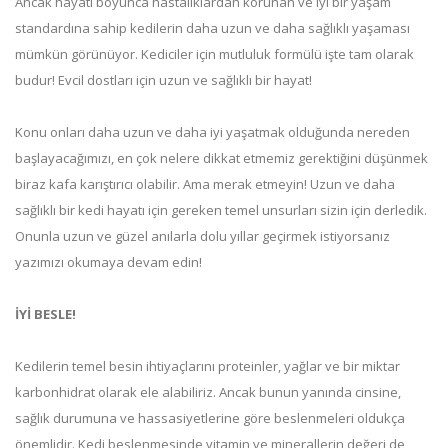
Ancak hayatı boyunca hastalıklardan korunan ve iyi bir yaşam
standardına sahip kedilerin daha uzun ve daha sağlıklı yaşaması
mümkün görünüyor. Kediciler için mutluluk formülü işte tam olarak
budur! Evcil dostları için uzun ve sağlıklı bir hayat!
Konu onları daha uzun ve daha iyi yaşatmak olduğunda nereden
başlayacağımızı, en çok nelere dikkat etmemiz gerektiğini düşünmek
biraz kafa karıştırıcı olabilir. Ama merak etmeyin! Uzun ve daha
sağlıklı bir kedi hayatı için gereken temel unsurları sizin için derledik.
Onunla uzun ve güzel anılarla dolu yıllar geçirmek istiyorsanız
yazımızı okumaya devam edin!
İYİ BESLE!
Kedilerin temel besin ihtiyaçlarını proteinler, yağlar ve bir miktar
karbonhidrat olarak ele alabiliriz. Ancak bunun yanında cinsine,
sağlık durumuna ve hassasiyetlerine göre beslenmeleri oldukça
önemlidir. Kedi beslenmesinde vitamin ve minerallerin değeri de