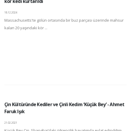
kör kedi kurtarıldı
18.12.2024
Massachusetts'te gölün ortasında bir buz parçası üzerinde mahsur
kalan 20 yaşındaki kör ...
Çin Kültüründe Kediler ve Çinli Kedim ‘Küçük Bey’ - Ahmet
Faruk Işık
21.02.2021
Küçük Bey Çin, Shanghai’daki öğrencilik hayatımda evlat edindiğim