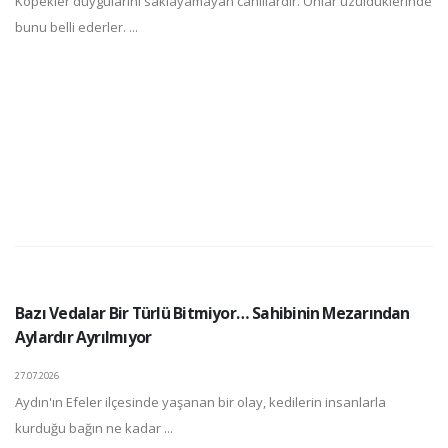
Köpekler duygularını saklayamayan canlılardır. Onlar üzüldüklerinde
bunu belli ederler. ...
Bazı Vedalar Bir Türlü Bitmiyor… Sahibinin Mezarından
Aylardır Ayrılmıyor
27.07.2026
Aydın'ın Efeler ilçesinde yaşanan bir olay, kedilerin insanlarla
kurduğu bağın ne kadar ...