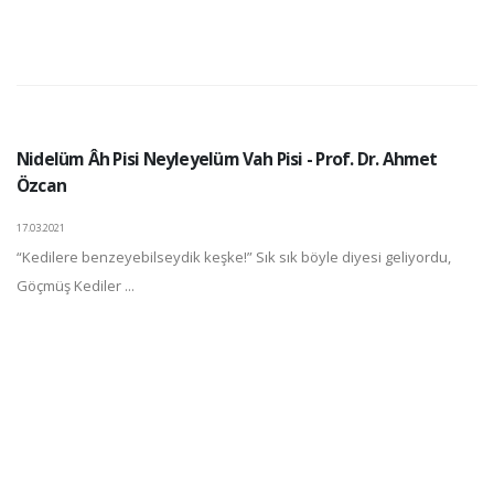
Nidelüm Âh Pisi Neyleyelüm Vah Pisi - Prof. Dr. Ahmet
Özcan
17.03.2021
“Kedilere benzeyebilseydik keşke!” Sık sık böyle diyesi geliyordu,
Göçmüş Kediler ...