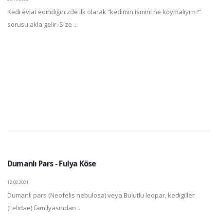
Kedi evlat edindiğinizde ilk olarak “kedimin ismini ne koymalıyım?”
sorusu akla gelir. Size ...
Dumanlı Pars - Fulya Köse
12.02.2021
Dumanlı pars (Neofelis nebulosa) veya Bulutlu leopar, kedigiller
(Felidae) familyasından ...