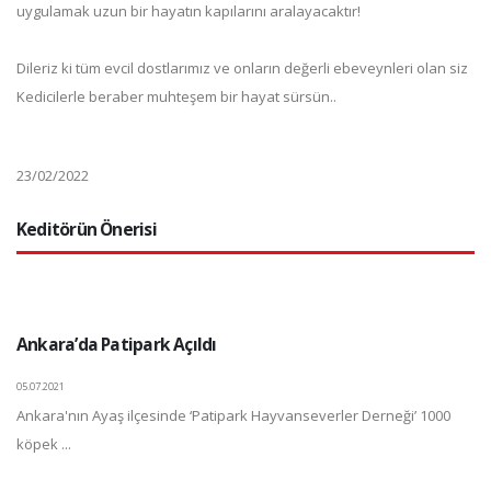
uygulamak uzun bir hayatın kapılarını aralayacaktır!
Dileriz ki tüm evcil dostlarımız ve onların değerli ebeveynleri olan siz
Kedicilerle beraber muhteşem bir hayat sürsün..
23/02/2022
Keditörün Önerisi
Ankara’da Patipark Açıldı
05.07.2021
Ankara'nın Ayaş ilçesinde ‘Patipark Hayvanseverler Derneği’ 1000
köpek ...