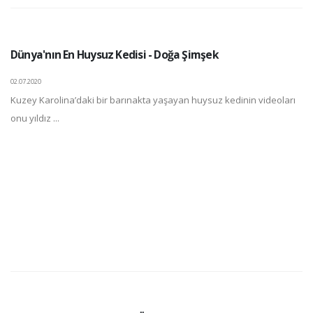
Dünya'nın En Huysuz Kedisi - Doğa Şimşek
02.07.2020
Kuzey Karolina’daki bir barınakta yaşayan huysuz kedinin videoları
onu yıldız ...