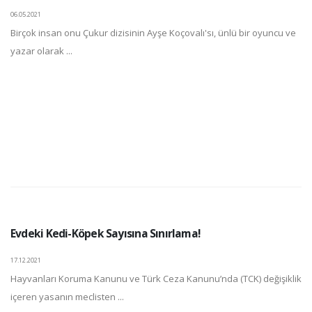
06.05.2021
Birçok insan onu Çukur dizisinin Ayşe Koçovalı'sı, ünlü bir oyuncu ve
yazar olarak ...
Evdeki Kedi-Köpek Sayısına Sınırlama!
17.12.2021
Hayvanları Koruma Kanunu ve Türk Ceza Kanunu’nda (TCK) değişiklik
içeren yasanın meclisten ...