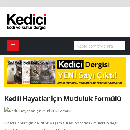
Kedili Hayatlar İçin Mutluluk Formülü
Elbette onlar için belirli bir yaşam süresi öngörmek mümkün değil.