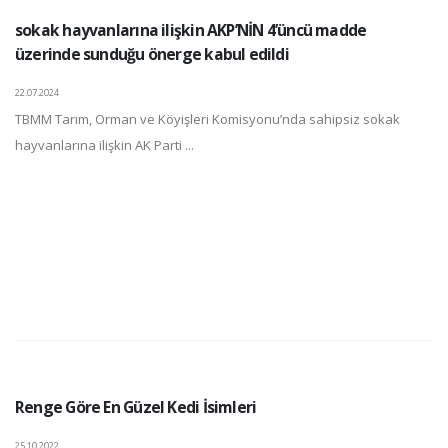
sokak hayvanlarına ilişkin AKP’NİN 4’üncü madde
üzerinde sunduğu önerge kabul edildi
22.07.2024
TBMM Tarım, Orman ve Köyişleri Komisyonu’nda sahipsiz sokak
hayvanlarına ilişkin AK Parti ...
Renge Göre En Güzel Kedi İsimleri
25.10.2022