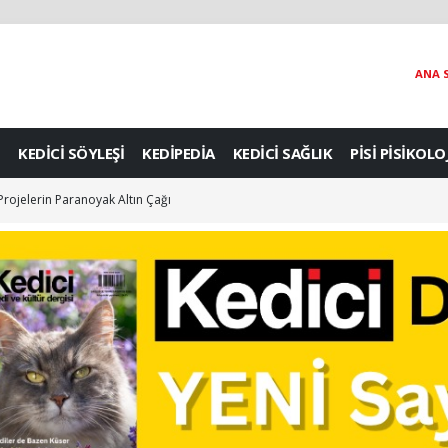
ANA 
KEDİCİ SÖYLEŞİ
KEDİPEDİA
KEDİCİ SAĞLIK
PİSİ PİSİKOLO
 Projelerin Paranoyak Altın Çağı