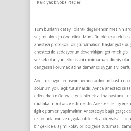
- Kardiyak biyobelirteçler.
Tüm bunların detaylı olarak değerlendirilmesinin a
seçimi oldukça önemlidir. Mümkün oldukça tek bir a
anestezi protokolü oluşturulmalıdır. Başlangıçta düş
anestezi ile sedasyonun devamlılığını getirmek gibi
yüksek olan yan etki riskini minimuma indirmiş oluruz
dengesini korumak adına damar içi uygun sıvı perfü
Anestezi uygulamasının hemen ardından hasta entüb
solunum yolu açık tutulmalıdır. Ayrıca anestezi sır
edip erken müdahale edilebilmek adına hastanın tüm Vi
mutlaka monitörize edilmelidir. Anestezi ile ilgilenen
ilgili eğitimleri yapılmalıdır. Anesteziye bağlı gerç
ekipmanlarının ve uygulanabilecek antirevalsal ilaçla
bir şekilde ulaşımı kolay bir bölgede tutulması, za