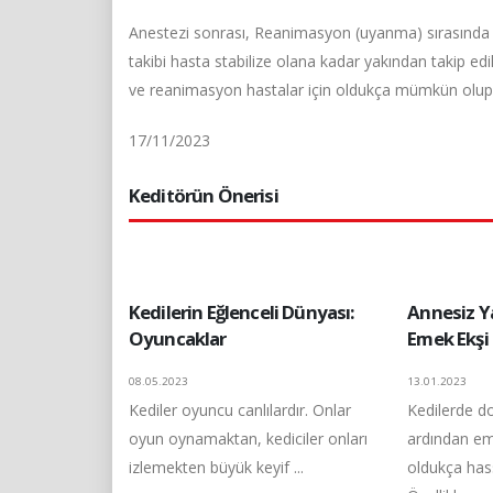
Anestezi sonrası, Reanimasyon (uyanma) sırasında ha
takibi hasta stabilize olana kadar yakından takip ed
ve reanimasyon hastalar için oldukça mümkün olup 
17/11/2023
Keditörün Önerisi
Kedilerin Eğlenceli Dünyası:
Annesiz Ya
Oyuncaklar
Emek Ekşi
08.05.2023
13.01.2023
Kediler oyuncu canlılardır. Onlar
Kedilerde 
oyun oynamaktan, kediciler onları
ardından e
izlemekten büyük keyif ...
oldukça hass