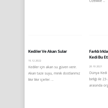
Özellikle ...
Kediler Ve Akan Sular
Farklı Irk
Kedi Bu Et
15.12.2022
Kediler için akan su güven verir.
20.10.2021
Dünya Kedi
Akan taze suyu, minik dostlarımız
birliği ile 2
lıkır lıkır içerler. ...
arasında org