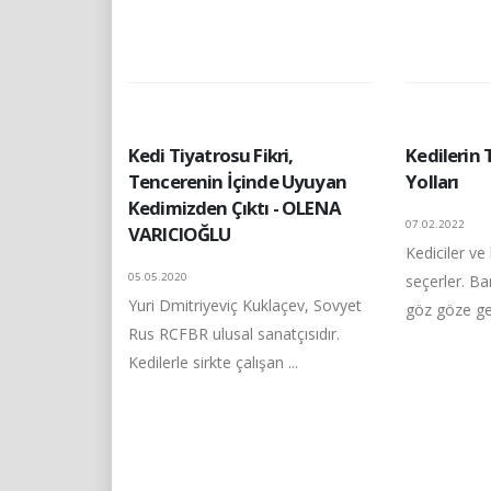
Kedi Tiyatrosu Fikri,
Kedilerin
Tencerenin İçinde Uyuyan
Yolları
Kedimizden Çıktı - OLENA
07.02.2022
VARICIOĞLU
Kediciler ve 
05.05.2020
seçerler. B
Yuri Dmitriyeviç Kuklaçev, Sovyet
göz göze geld
Rus RCFBR ulusal sanatçısıdır.
Kedilerle sirkte çalışan ...