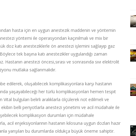
rdından hasta için en uygun anestezik maddenin ve yöntemin
nestezi yöntemi ile operasyondan kaçınılmalı ve mix bir
ük doz katı anesteziklerle ön anestezi işlemini sağlayıp gaz
. Böylece tek başına katı anestezikler uygulandığı zaman
. Hastanın anestezi öncesi,sırası ve sonrasında sıvı elektrolit
zyonu mutlaka sağlanmalıdır.
e edilerek, oluşabilecek komplikasyonlara karşı hastanın
asında yaşayabileceği her türlü komplikasyonları hemen tespit
tal bulguları belirli aralıklarla ölçülerek not edilmeli ve
 ekibin belli periyotlarla anestezi yönetimi ve acil müdahale ile
ekleşebilecek komplikasyon durumları için müdahale
rla, acil enjeksiyonlarının hastanın kilosuna uygun dozları hazır
manla yarışılan bu durumlarda oldukça büyük öneme sahiptir.