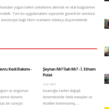
stalar yoğun bakım ünitelerine alınmalı ve vital bulgularının
ilmelidir. Tüm bu uygulamaların sayesinde güvenli bir anestezi
anesteziye bağlı ölüm oranlarını oldukça düşürmektedir.
vru Kedi Bakımı -
Şeytan Mı? İlah Mı? - İ. Ethem
Polat
12.01.2021
doğum ve doğumun
İnsanoğlu tarihin değişik
mzirme dönemi
dönemlerinde farklı inanışları ve
as bir süreçtir.
ritüelleri benimsemiş, ...