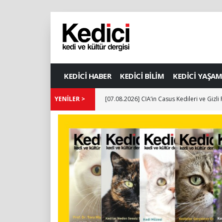
KEDİCİ HABER
KEDİCİ BİLİM
KEDİCİ YAŞAM
YENİLER >
[07.08.2026] CIA’in Casus Kedileri ve Gizli