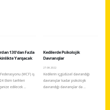
lardan 130’dan Fazla
Kedilerde Psikolojik
kinlikte Yarışacak
Davranışlar
27.08.2022
 Federasyonu (WCF) iş
Kedilerin içgüdüsel davrandığı
3-24 Ekim tarihleri
davranışlar kadar psikolojik
anize edilecek ...
davrandığı davranışlar da ...