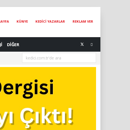
SAYFA
KÜNYE
KEDİCİ YAZARLAR
REKLAM VER
Jİ
DİĞER
[07.08.2026] Dünya Kediler Günü'nün Adresi İstanbul Kedi Müzesi