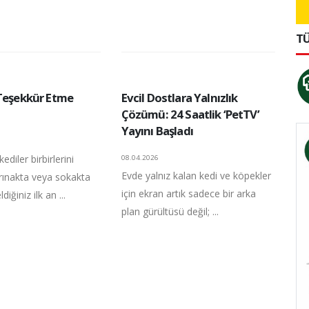
TÜ
 Teşekkür Etme
Evcil Dostlara Yalnızlık
Çözümü: 24 Saatlik ‘PetTV’
Yayını Başladı
kediler birbirlerini
08.04.2026
Evde yalnız kalan kedi ve köpekler
arınakta veya sokakta
için ekran artık sadece bir arka
iğiniz ilk an ...
plan gürültüsü değil; ...