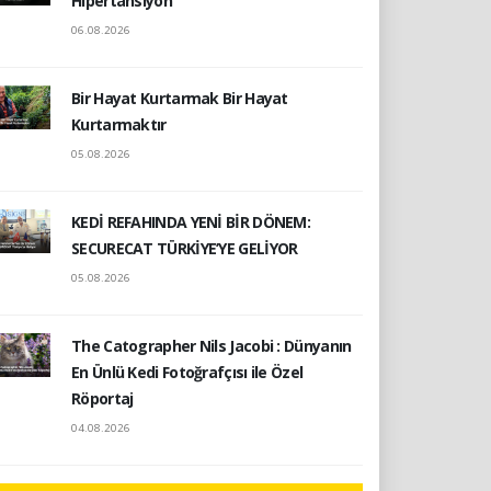
Hipertansiyon
06.08.2026
Bir Hayat Kurtarmak Bir Hayat
Kurtarmaktır
05.08.2026
KEDİ REFAHINDA YENİ BİR DÖNEM:
SECURECAT TÜRKİYE’YE GELİYOR
05.08.2026
The Catographer Nils Jacobi : Dünyanın
En Ünlü Kedi Fotoğrafçısı ile Özel
Röportaj
04.08.2026