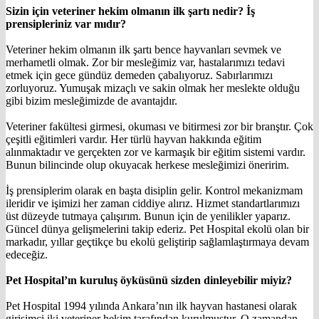
Sizin için veteriner hekim olmanın ilk şartı nedir? İş
prensipleriniz var mıdır?
Veteriner hekim olmanın ilk şartı bence hayvanları sevmek ve
merhametli olmak. Zor bir mesleğimiz var, hastalarımızı tedavi
etmek için gece gündüz demeden çabalıyoruz. Sabırlarımızı
zorluyoruz. Yumuşak mizaçlı ve sakin olmak her meslekte olduğu
gibi bizim mesleğimizde de avantajdır.
Veteriner fakültesi girmesi, okuması ve bitirmesi zor bir branştır. Çok
çeşitli eğitimleri vardır. Her türlü hayvan hakkında eğitim
alınmaktadır ve gerçekten zor ve karmaşık bir eğitim sistemi vardır.
Bunun bilincinde olup okuyacak herkese mesleğimizi öneririm.
İş prensiplerim olarak en başta disiplin gelir. Kontrol mekanizmam
ileridir ve işimizi her zaman ciddiye alırız. Hizmet standartlarımızı
üst düzeyde tutmaya çalışırım. Bunun için de yenilikler yaparız.
Güncel dünya gelişmelerini takip ederiz. Pet Hospital ekolü olan bir
markadır, yıllar geçtikçe bu ekolü geliştirip sağlamlaştırmaya devam
edeceğiz.
Pet Hospital’ın kuruluş öyküsünü sizden dinleyebilir miyiz?
Pet Hospital 1994 yılında Ankara’nın ilk hayvan hastanesi olarak
girişimci iki veteriner hekim tarafından kurulmuştur. O zamandan