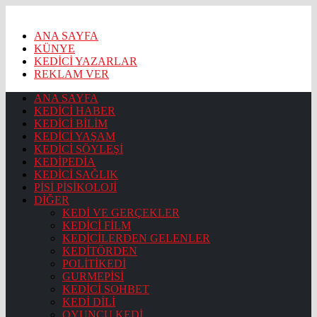
ANA SAYFA
KÜNYE
KEDİCİ YAZARLAR
REKLAM VER
ANA SAYFA
KEDİCİ HABER
KEDİCİ BİLİM
KEDİCİ YAŞAM
KEDİCİ SÖYLEŞİ
KEDİPEDİA
KEDİCİ SAĞLIK
PİSİ PİSİKOLOJİ
DİĞER
KEDİ VE GERÇEKLER
KEDİCİ FİLM
KEDİCİLERDEN GELENLER
KEDİTÖRDEN
POLİTİKEDİ
GURMEPİSİ
KEDİCİ SOHBET
KEDİ DİLİ
OYUNCU KEDİ