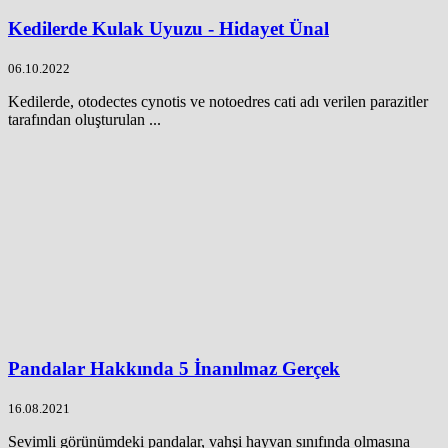
Kedilerde Kulak Uyuzu - Hidayet Ünal
06.10.2022
Kedilerde, otodectes cynotis ve notoedres cati adı verilen parazitler
tarafından oluşturulan ...
Pandalar Hakkında 5 İnanılmaz Gerçek
16.08.2021
Sevimli görünümdeki pandalar, vahşi hayvan sınıfında olmasına