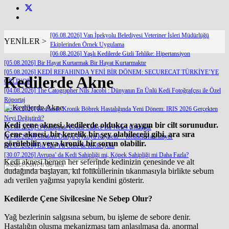
[06.08.2026] Van İpekyolu Belediyesi Veteriner İşleri Müdürlüğü
YENİLER >
Ekiplerinden Örnek Uygulama
[06.08.2026] Yaşlı Kedilerde Gizli Tehlike: Hipertansiyon
[05.08.2026] Bir Hayat Kurtarmak Bir Hayat Kurtarmaktır
[05.08.2026] KEDİ REFAHINDA YENİ BİR DÖNEM: SECURECAT TÜRKİYE’YE
Kedilerde Akne
GELİYOR
[04.08.2026] The Catographer Nils Jacobi : Dünyanın En Ünlü Kedi Fotoğrafçısı ile Özel
Röportaj
[03.08.2026] Kedilerde Kronik Böbrek Hastalığında Yeni Dönem: IRIS 2026 Gerçekten
Neyi Değiştirdi?
Kedi çene aknesi, kedilerde oldukça yaygın bir cilt sorunudur.
[03.08.2026] O Gittiğinde Evden Sadece Bir Nefes Gitmiyor
Çene aknesi, bir kerelik bir şey olabileceği gibi, ara sıra
[01.08.2026] Modern Dünya Uykuyu Kaybetti… Kediler Hatırlatıyor
görülebilir veya kronik bir sorun olabilir.
[31.07.2026] Biz Bin Yıl Önce de Kediciydik
[30.07.2026] Avrupa’ da Kedi Sahipliği mi, Köpek Sahipliği mi Daha Fazla?
Kedi aknesi hemen her seferinde kedinizin çenesinde ve alt
dudağında başlayan, kıl foliküllerinin tıkanmasıyla birlikte sebum
adı verilen yağımsı yapıyla kendini gösterir.
Kedilerde Çene Sivilcesine Ne Sebep Olur?
Yağ bezlerinin salgısına sebum, bu işleme de sebore denir.
Hastalığın oluşma mekanizması tam anlaşılmasa da, anormal