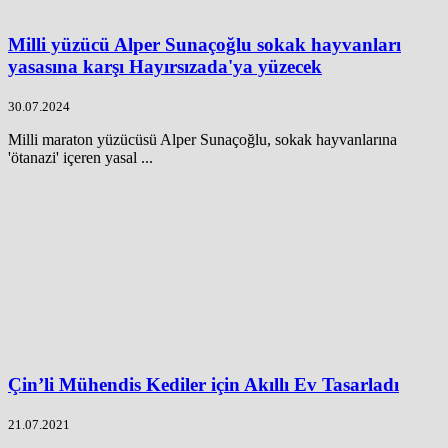
Milli yüzücü Alper Sunaçoğlu sokak hayvanları
yasasına karşı Hayırsızada'ya yüzecek
30.07.2024
Milli maraton yüzücüsü Alper Sunaçoğlu, sokak hayvanlarına
'ötanazi' içeren yasal ...
Çin’li Mühendis Kediler için Akıllı Ev Tasarladı
21.07.2021