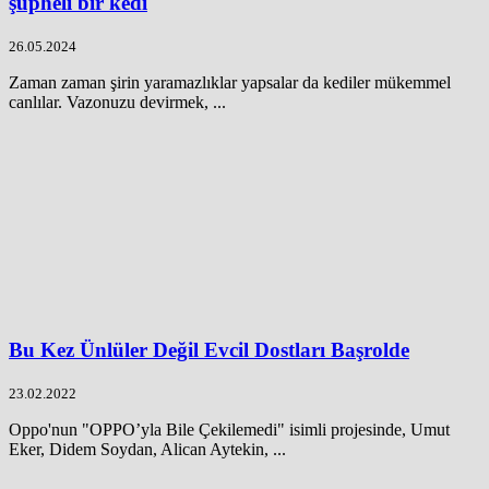
şüpheli bir kedi
26.05.2024
Zaman zaman şirin yaramazlıklar yapsalar da kediler mükemmel
canlılar. Vazonuzu devirmek, ...
Bu Kez Ünlüler Değil Evcil Dostları Başrolde
23.02.2022
Oppo'nun "OPPO’yla Bile Çekilemedi" isimli projesinde, Umut
Eker, Didem Soydan, Alican Aytekin, ...