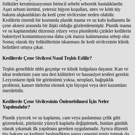
foliküler keratinizasyonun birincil sebebi seboreik hastalıklardır.
Aşırı sebum üretimi, yetersiz hijyen koşulları, stres ve kötü tüy
bakımı alışkanlıkları da kedi çene sivilcesine neden olabilir.
Kedilerin önemli bir kısmında plastik mama ve su kabı kullanımı ile
çene aknesi arasında bir ilişki olduğu gözlemlenmiştir. Plastik mama
ve su kaplarındaki düzensiz yüzey veya plastikteki çizikler kedilerin
bakteriyel kontaminasyona daha çok maruz kalınmasına sebep olur.
Sonuç olarak tüy foliküllerinin tıkanması ile kedi sivilcesinin klinik
belirtileri ortaya çıkar.
Kedilerde Çene Sivilcesi Nasıl Teşhis Edilir?
Teşhis genellikle tıbbi geçmişe ve klinik bulgulara dayanır. Kan ve
idrar testlerinin yanı sıra deri kültürleri ve hassasiyet testleri gerekir.
Lezyonların tipik bir görünümü yoksa, neoplazi, bağışıklık
problemi, kanser türlerini elemek için biyopsi veya deri kazıntıları
önerilebilir.
Kedilerde Çene Sivilcesinin Önlenebilmesi İçin Neler
Yapılmalıdır?
Plastik yiyecek ve su kaplarını, cam veya paslanmaz çelik gibi
gözeneksiz, pürüzsüz yüzeyli kaplarla değiştirmek, bunları günlük
olarak yıkamak ilk yapılması gereken uygulamadır. Ayrıca düzenli
tüy bakımı ve kedimiz beslendikten sonra çenesini temiz tutmak da