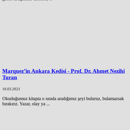
Marquez’in Ankara Kedisi - Prof. Dr. Ahmet Nezihi
Turan
16.03.2021
Okuduğumuz kitapta o sırada aradığımız şeyi buluruz, bulamazsak
bırakırız. Yazar, olay ya ...