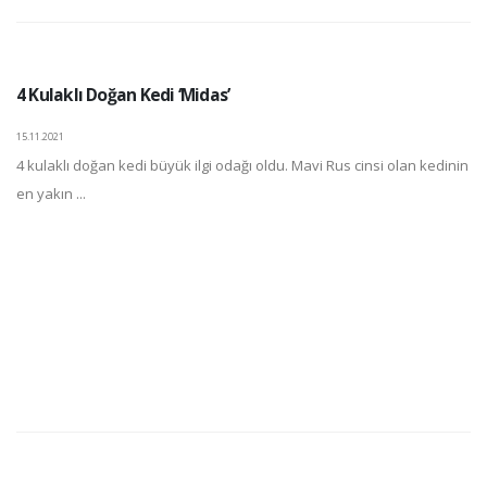
4 Kulaklı Doğan Kedi ‘Midas’
15.11.2021
4 kulaklı doğan kedi büyük ilgi odağı oldu. Mavi Rus cinsi olan kedinin
en yakın ...