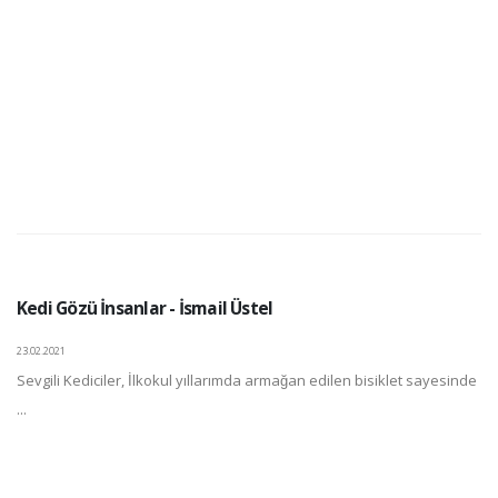
Kedi Gözü İnsanlar - İsmail Üstel
23.02.2021
Sevgili Kediciler, İlkokul yıllarımda armağan edilen bisiklet sayesinde
...