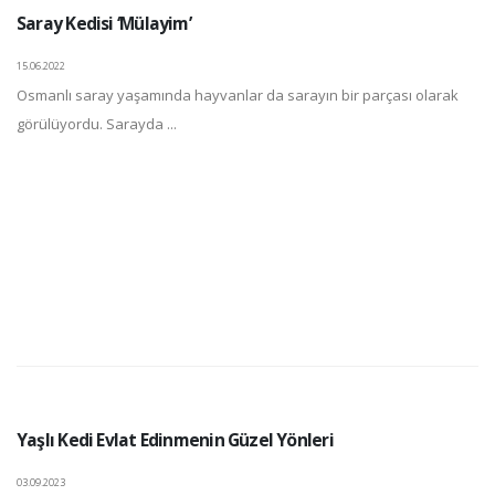
Saray Kedisi ‘Mülayim’
15.06.2022
Osmanlı saray yaşamında hayvanlar da sarayın bir parçası olarak
görülüyordu. Sarayda ...
Yaşlı Kedi Evlat Edinmenin Güzel Yönleri
03.09.2023