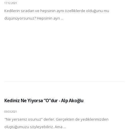
17.12.2021
Kedilerin sıradan ve hepsinin aynı özelliklerde olduğunu mu
düşünüyorsunuz? Hepsinin ayrı ...
Kediniz Ne Yiyorsa “O”dur - Alp Akoğlu
03.03.2021
"Ne yerseniz osunuz” derler. Gerçekten de yediklerimizden
oluştuğumuzu söyleyebiliriz. Ama ...