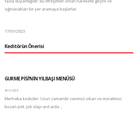
fazla duyarlılığıdır. Bu titreşimler onları harekete geçirir ve
sığınacakları bir yer aramaya başlarlar.
17/01/2023
Keditörün Önerisi
GURME PİSİ’NİN YILBAŞI MENÜSÜ
30.12.2023
Merhaba kediciler. Uzun zamandır canımızı sıkan ve moralimizi
bozan pek çok olayı ard arda ...