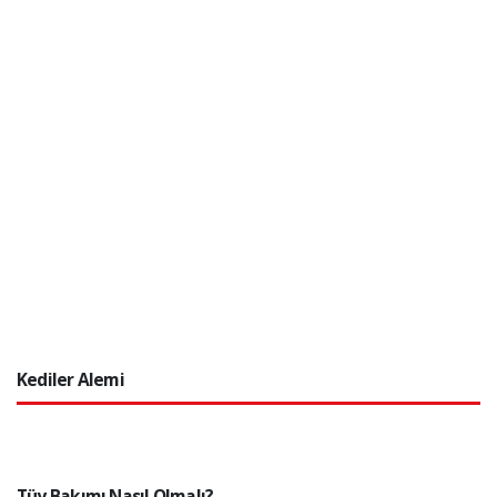
Kediler Alemi
Tüy Bakımı Nasıl Olmalı?