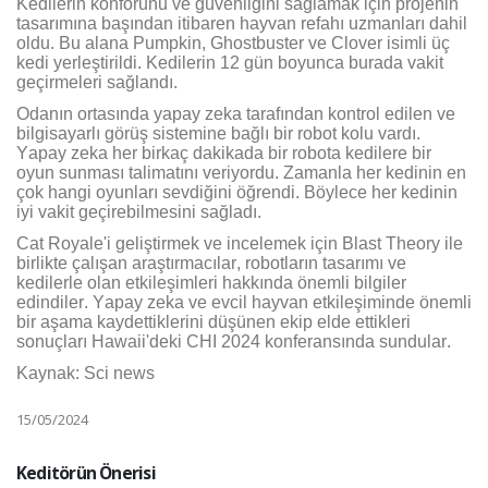
Kedilerin konforunu ve güvenliğini sağlamak için projenin
tasarımına başından itibaren hayvan refahı uzmanları dahil
oldu. Bu alana Pumpkin, Ghostbuster ve Clover isimli üç
kedi yerleştirildi. Kedilerin 12 gün boyunca burada vakit
geçirmeleri sağlandı.
Odanın ortasında yapay zeka tarafından kontrol edilen ve
bilgisayarlı görüş sistemine bağlı bir robot kolu vardı.
Yapay zeka her birkaç dakikada bir robota kedilere bir
oyun sunması talimatını veriyordu. Zamanla her kedinin en
çok hangi oyunları sevdiğini öğrendi. Böylece her kedinin
iyi vakit geçirebilmesini sağladı.
Cat Royale'i geliştirmek ve incelemek için Blast Theory ile
birlikte çalışan araştırmacılar, robotların tasarımı ve
kedilerle olan etkileşimleri hakkında önemli bilgiler
edindiler. Yapay zeka ve evcil hayvan etkileşiminde önemli
bir aşama kaydettiklerini düşünen ekip elde ettikleri
sonuçları Hawaii'deki CHI 2024 konferansında sundular.
Kaynak: Sci news
15/05/2024
Keditörün Önerisi