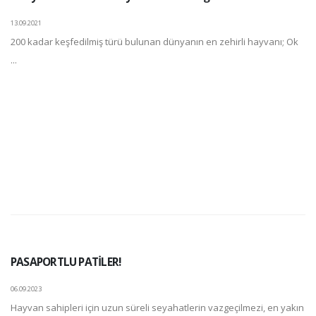
13.09.2021
200 kadar keşfedilmiş türü bulunan dünyanın en zehirli hayvanı; Ok
...
PASAPORTLU PATİLER!
06.09.2023
Hayvan sahipleri için uzun süreli seyahatlerin vazgeçilmezi, en yakın