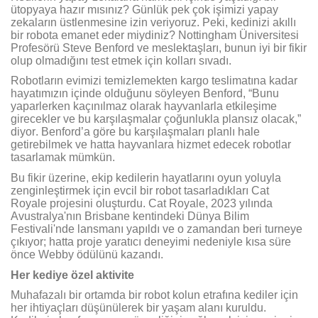
ütopyaya hazır mısınız? Günlük pek çok işimizi yapay
zekaların üstlenmesine izin veriyoruz. Peki, kedinizi akıllı
bir robota emanet eder miydiniz? Nottingham Üniversitesi
Profesörü Steve Benford ve meslektaşları, bunun iyi bir fikir
olup olmadığını test etmek için kolları sıvadı.
Robotların evimizi temizlemekten kargo teslimatına kadar
hayatımızın içinde olduğunu söyleyen Benford, “Bunu
yaparlerken kaçınılmaz olarak hayvanlarla etkileşime
girecekler ve bu karşılaşmalar çoğunlukla plansız olacak,”
diyor. Benford’a göre bu karşılaşmaları planlı hale
getirebilmek ve hatta hayvanlara hizmet edecek robotlar
tasarlamak mümkün.
Bu fikir üzerine, ekip kedilerin hayatlarını oyun yoluyla
zenginleştirmek için evcil bir robot tasarladıkları Cat
Royale projesini oluşturdu. Cat Royale, 2023 yılında
Avustralya'nın Brisbane kentindeki Dünya Bilim
Festivali'nde lansmanı yapıldı ve o zamandan beri turneye
çıkıyor; hatta proje yaratıcı deneyimi nedeniyle kısa süre
önce Webby ödülünü kazandı.
Her kediye özel aktivite
Muhafazalı bir ortamda bir robot kolun etrafına kediler için
her ihtiyaçları düşünülerek bir yaşam alanı kuruldu.