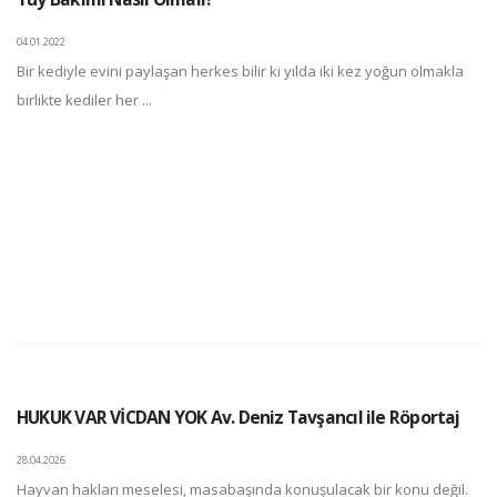
04.01.2022
Bir kediyle evini paylaşan herkes bilir ki yılda iki kez yoğun olmakla
birlikte kediler her ...
HUKUK VAR VİCDAN YOK Av. Deniz Tavşancıl ile Röportaj
28.04.2026
Hayvan hakları meselesi, masabaşında konuşulacak bir konu değil.