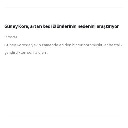
Güney Kore, artan kedi ölümlerinin nedenini araştırıyor
14.05.2024
Güney Kore'de yakın zamanda aniden bir tür nöromusküler hastalık
geliştirdikten sonra ölen ...