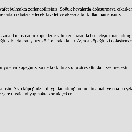
et bulmakta zorlanabilirsiniz. Soğuk havalarda dolaştırmaya çıkarken ke
e onları rahatsız edecek kıyafet ve aksesuarlar kullanmamalısınız.
zmanlar tasmanın köpeklerle sahipleri arasında bir iletişim aracı oldu
ğiniz bu davranışınızı kötü olarak algılar. Ayrıca köpeğinizi dolaştırır
üzden köpeğinizi su ile korkutmak onu stres altında hissettirecektir.
nıştır. Asla köpeğinizin duyguları olduğunu unutmamalı ve ona bu şeki
z yere tuvaletini yapmakta zorluk çeker.