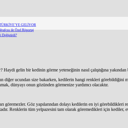
T TÜRKİYE’YE GELİYOR
afçısı ile Özel Röportaj
 Değiştirdi?
er? Haydi gelin bir kedinin görme yeteneğinin nasıl çalıştığına yakından
nın diğer ucundan size bakarken, kedilerin hangi renkleri görebildiğini
nlamak, dünyayı onun gözünden görmenize yardımcı olacaktır.
ları göremezler. Göz yapılarından dolayı kedilerin en iyi görebildikleri re
tadır. Renklerin tüm yelpazesini tam olarak göremedikleri için kediler, 