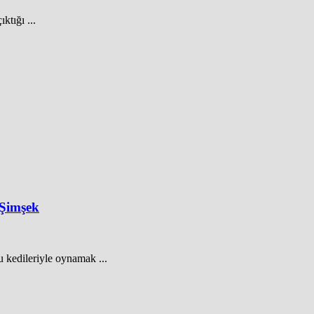
ktığı ...
 Şimşek
 kedileriyle oynamak ...