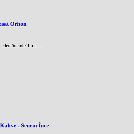
 Esat Orhon
eden önemli? Prof. ...
 Kahve - Senem İnce