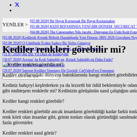
[05.08.2026] Bir Hayat Kurtarmak Bir Hayat Kurtarmaktır
YENİLER >
[05.08.2026] KEDİ REFAHINDA YENİ BİR DÖNEM: SECURECA
[04.08.2026] The Catographer Nils Jacobi : Dünyanın En Ünlü Kedi Fotoğr
[03.08.2026] Kedilerde Kronik Böbrek Hastalığında Yeni Dönem: IRIS 2026 Gerçekten Neyi
[03.08.2026] O Gittiğinde Evden Sadece Bir Nefes Gitmiyor
Kediler renkleri görebilir mi?
[01.08.2026] Modern Dünya Uykuyu Kaybetti… Kediler Hatırlatıyor
[31.07.2026] Biz Bin Yıl Önce de Kediciydik
[30.07.2026] Avrupa’ da Kedi Sahipliği mi, Köpek Sahipliği mi Daha Fazla?
[29.07.2026] Kedici Mekan: Le Gentle Cat
[29.07.2026] İnternet Kedileri Sinemayı Ele Geçirdi: CatVideoFest Fenomeni
Kediler etraflarındaki dünyaya baktıklarında hangi renkleri görebilirl
Kediniz bahçeyi keşfederken ya da lezzetli bir ödül beklentisiyle oda
gibi muhteşem renklerle mi? Kedinizin görüşünün nasıl çalıştığını a
Kediler hangi renkleri görebilir?
Kediler renkleri görebilir ancak insanların görebildiği kadar farklı ton
renk körü olan insanlar gibi, grinin tonları olarak göründüğü sanılmak
fazla güvenirler.
Kediler renkleri nasıl görür?