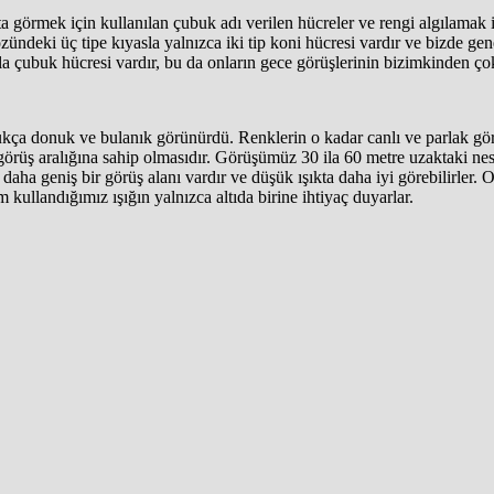
a görmek için kullanılan çubuk adı verilen hücreler ve rengi algılamak i
ündeki üç tipe kıyasla yalnızca iki tip koni hücresi vardır ve bizde gen
la çubuk hücresi vardır, bu da onların gece görüşlerinin bizimkinden ç
ça donuk ve bulanık görünürdü. Renklerin o kadar canlı ve parlak görü
örüş aralığına sahip olmasıdır. Görüşümüz 30 ila 60 metre uzaktaki nesn
daha geniş bir görüş alanı vardır ve düşük ışıkta daha iyi görebilirler.
m kullandığımız ışığın yalnızca altıda birine ihtiyaç duyarlar.