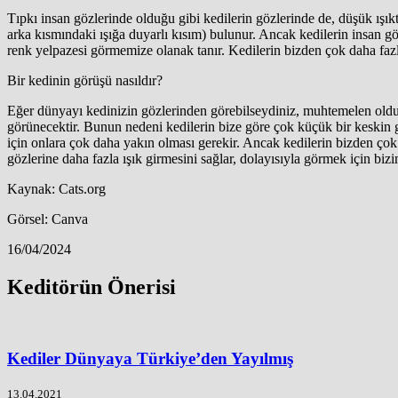
Tıpkı insan gözlerinde olduğu gibi kedilerin gözlerinde de, düşük ışıkt
arka kısmındaki ışığa duyarlı kısım) bulunur. Ancak kedilerin insan göz
renk yelpazesi görmemize olanak tanır. Kedilerin bizden çok daha faz
Bir kedinin görüşü nasıldır?
Eğer dünyayı kedinizin gözlerinden görebilseydiniz, muhtemelen olduk
görünecektir. Bunun nedeni kedilerin bize göre çok küçük bir keskin g
için onlara çok daha yakın olması gerekir. Ancak kedilerin bizden çok 
gözlerine daha fazla ışık girmesini sağlar, dolayısıyla görmek için bizi
Kaynak: Cats.org
Görsel: Canva
16/04/2024
Keditörün Önerisi
Kediler Dünyaya Türkiye’den Yayılmış
13.04.2021