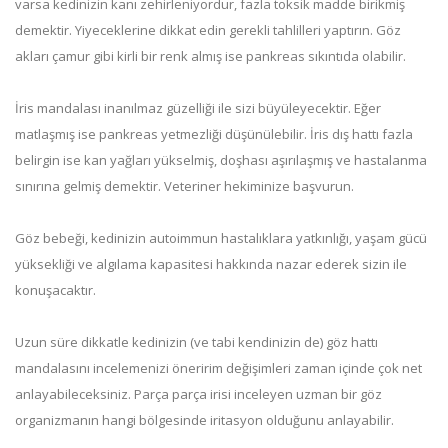
varsa kedinizin kanı zehirleniyordur, fazla toksik madde birikmiş
demektir. Yiyeceklerine dikkat edin gerekli tahlilleri yaptırın. Göz
akları çamur gibi kirli bir renk almış ise pankreas sıkıntıda olabilir.
İris mandalası inanılmaz güzelliği ile sizi büyüleyecektir. Eğer
matlaşmış ise pankreas yetmezliği düşünülebilir. İris dış hattı fazla
belirgin ise kan yağları yükselmiş, doşhası aşırılaşmış ve hastalanma
sınırına gelmiş demektir. Veteriner hekiminize başvurun.
Göz bebeği, kedinizin autoimmun hastalıklara yatkınlığı, yaşam gücü
yüksekliği ve algılama kapasitesi hakkında nazar ederek sizin ile
konuşacaktır.
Uzun süre dikkatle kedinizin (ve tabi kendinizin de) göz hattı
mandalasını incelemenizi öneririm değişimleri zaman içinde çok net
anlayabileceksiniz. Parça parça irisi inceleyen uzman bir göz
organizmanın hangi bölgesinde iritasyon olduğunu anlayabilir.