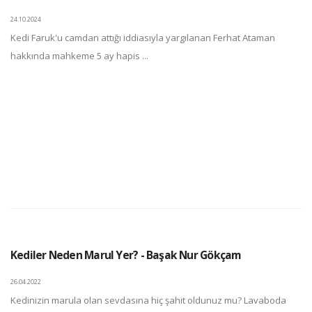
24.10.2024
Kedi Faruk'u camdan attığı iddiasıyla yargılanan Ferhat Ataman
hakkında mahkeme 5 ay hapis ...
Kediler Neden Marul Yer? - Başak Nur Gökçam
26.04.2022
Kedinizin marula olan sevdasına hiç şahit oldunuz mu? Lavaboda