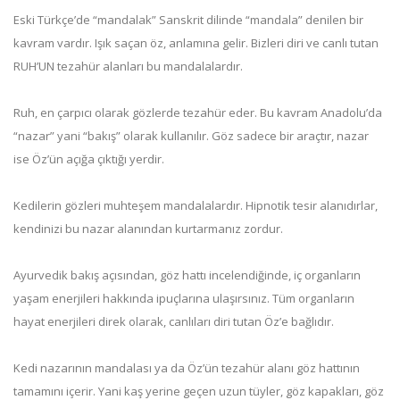
Eski Türkçe’de “mandalak” Sanskrit dilinde “mandala” denilen bir
kavram vardır. Işık saçan öz, anlamına gelir. Bizleri diri ve canlı tutan
RUH’UN tezahür alanları bu mandalalardır.
Ruh, en çarpıcı olarak gözlerde tezahür eder. Bu kavram Anadolu’da
“nazar” yani “bakış” olarak kullanılır. Göz sadece bir araçtır, nazar
ise Öz’ün açığa çıktığı yerdir.
Kedilerin gözleri muhteşem mandalalardır. Hipnotik tesir alanıdırlar,
kendinizi bu nazar alanından kurtarmanız zordur.
Ayurvedik bakış açısından, göz hattı incelendiğinde, iç organların
yaşam enerjileri hakkında ipuçlarına ulaşırsınız. Tüm organların
hayat enerjileri direk olarak, canlıları diri tutan Öz’e bağlıdır.
Kedi nazarının mandalası ya da Öz’ün tezahür alanı göz hattının
tamamını içerir. Yani kaş yerine geçen uzun tüyler, göz kapakları, göz