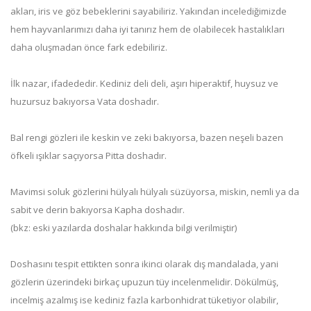
akları, iris ve göz bebeklerini sayabiliriz. Yakından incelediğimizde
hem hayvanlarımızı daha iyi tanırız hem de olabilecek hastalıkları
daha oluşmadan önce fark edebiliriz.
İlk nazar, ifadededir. Kediniz deli deli, aşırı hiperaktif, huysuz ve
huzursuz bakıyorsa Vata doshadır.
Bal rengi gözleri ile keskin ve zeki bakıyorsa, bazen neşeli bazen
öfkeli ışıklar saçıyorsa Pitta doshadır.
Mavimsi soluk gözlerini hülyalı hülyalı süzüyorsa, miskin, nemli ya da
sabit ve derin bakıyorsa Kapha doshadır.
(bkz: eski yazılarda doshalar hakkında bilgi verilmiştir)
Doshasını tespit ettikten sonra ikinci olarak dış mandalada, yani
gözlerin üzerindeki birkaç upuzun tüy incelenmelidir. Dökülmüş,
incelmiş azalmış ise kediniz fazla karbonhidrat tüketiyor olabilir,