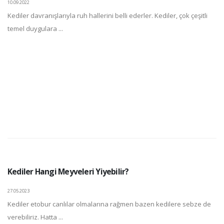
10.09.2022
Kediler davranışlarıyla ruh hallerini belli ederler. Kediler, çok çeşitli
temel duygulara ...
Kediler Hangi Meyveleri Yiyebilir?
27.05.2023
Kediler etobur canlılar olmalarına rağmen bazen kedilere sebze de
verebiliriz. Hatta ...