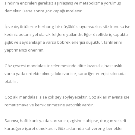
sindirim enzimleri gereksiz aşırılaşmış ve metabolizma yorulmuş
demektir. Daha sonra göz kapağı incelenir.
İç ve dış örtülerde herhangi bir düşüklük, uyumsuzluk söz konusu ise
kediniz potansiyel olarak felçlere yatkındır. Eğer özellikle iç kapakta
şişlik ve saydamlaşma varsa böbrek enerjisi düşüktür, tahlillerini
yaptırmanızı öneririm.
Göz çevresi mandalası incelenmesinde ciltte kızarıklık, hassaslık
varsa yada enfekte olmuş doku var ise, karaciğer enerjisi sıkıntıda
olabilir.
Göz akı mandalası size çok şey söyleyecektir. Göz akları mavimsi ise
romatizmaya ve kemik erimesine yatkınlık vardır.
Sarımsı, hafif kanlı ya da sarı sınır çizgisine sahipse, durgun ve kirli
karaciğere işaret etmektedir. Göz aklarında kahverengi benekler