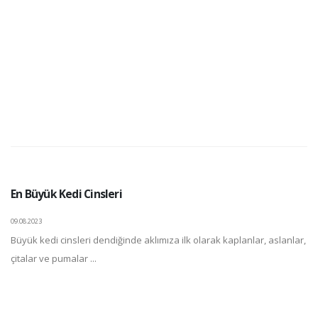
En Büyük Kedi Cinsleri
09.08.2023
Büyük kedi cinsleri dendiğinde aklımıza ilk olarak kaplanlar, aslanlar,
çitalar ve pumalar ...