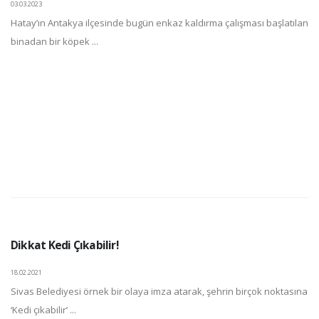
03.03.2023
Hatay’ın Antakya ilçesinde bugün enkaz kaldırma çalışması başlatılan
binadan bir köpek ...
Dikkat Kedi Çıkabilir!
18.02.2021
Sivas Belediyesi örnek bir olaya imza atarak, şehrin birçok noktasına
‘Kedi çıkabilir’ ...