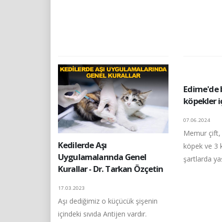
Edirne'de b
köpekler i
07.06.2024
Memur çift, 
Kedilerde Aşı
köpek ve 3 k
Uygulamalarında Genel
şartlarda yaş
Kurallar - Dr. Tarkan Özçetin
17.03.2023
Aşı dediğimiz o küçücük şişenin
içindeki sıvıda Antijen vardır.