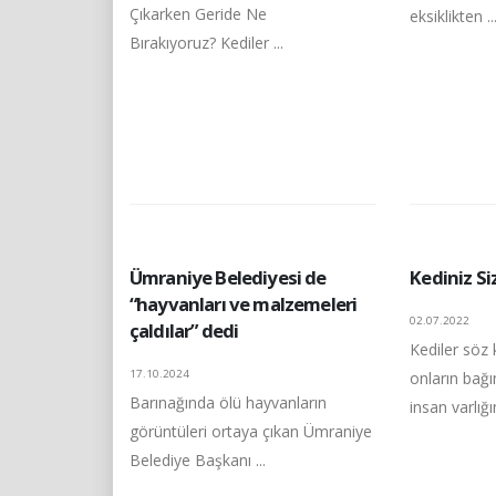
Çıkarken Geride Ne
eksiklikten ..
Bırakıyoruz? Kediler ...
Ümraniye Belediyesi de
Kediniz Si
“hayvanları ve malzemeleri
02.07.2022
çaldılar” dedi
Kediler söz
17.10.2024
onların bağı
Barınağında ölü hayvanların
insan varlığın
görüntüleri ortaya çıkan Ümraniye
Belediye Başkanı ...