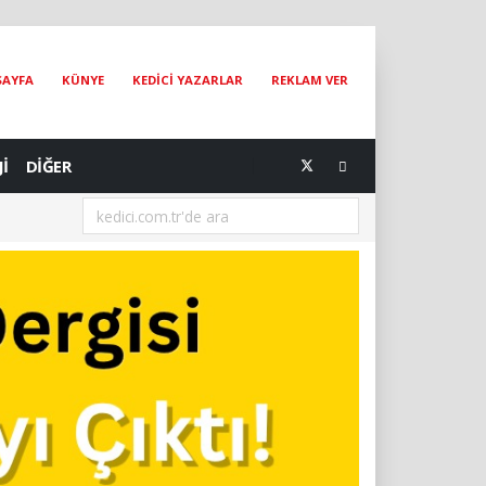
SAYFA
KÜNYE
KEDİCİ YAZARLAR
REKLAM VER
Jİ
DİĞER
[07.08.2026] Dünya Kediler Günü'nün Adresi İstanbul Kedi Müzesi