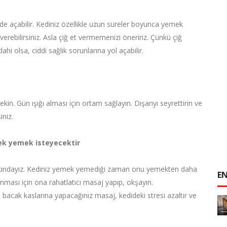
üde açabilir. Kediniz özellikle uzun süreler boyunca yemek
rebilirsiniz. Asla çiğ et vermemenizi öneririz. Çünkü çiğ
ahi olsa, ciddi sağlık sorunlarına yol açabilir.
kin. Gün ışığı alması için ortam sağlayın. Dışarıyı seyrettirin ve
iniz.
ek yemek isteyecektir
farkındayız. Kediniz yemek yemediği zaman onu yemekten daha
EN
anması için ona rahatlatıcı masaj yapıp, okşayın.
e bacak kaslarına yapacağınız masaj, kedideki stresi azaltır ve