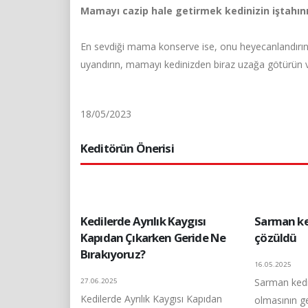
Mamayı cazip hale getirmek kedinizin iştahın
En sevdiği mama konserve ise, onu heyecanlandırın
uyandırın, mamayı kedinizden biraz uzağa götürün v
18/05/2023
Keditörün Önerisi
Kedilerde Ayrılık Kaygısı
Sarman ke
Kapıdan Çıkarken Geride Ne
çözüldü
Bırakıyoruz?
16.05.2025
Sarman kedil
27.06.2025
Kedilerde Ayrılık Kaygısı Kapıdan
olmasının ge