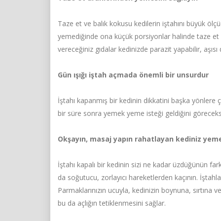
Taze et ve balık kokusu kedilerin iştahını büyük ölç
yemediğinde ona küçük porsiyonlar halinde taze et ve
vereceğiniz gıdalar kedinizde parazit yapabilir, aşısı d
Gün ışığı iştah açmada önemli bir unsurdur
İştahı kapanmış bir kedinin dikkatini başka yönlere çe
bir süre sonra yemek yeme isteği geldiğini göreceks
Okşayın, masaj yapın rahatlayan kediniz yem
İştahı kapalı bir kedinin sizi ne kadar üzdüğünün 
da soğutucu, zorlayıcı hareketlerden kaçının. İştahl
Parmaklarınızın ucuyla, kedinizin boynuna, sırtına v
bu da açlığın tetiklenmesini sağlar.