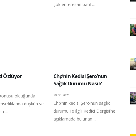
.
çok enteresan batıl ...
zi Özlüyor
Chp’nin Kedisi Şero’nun
Sağlık Durumu Nasıl?
 konusu olduğunda
29.05.2021
Chp’nin kedisi Şero’nun sağlık
msızlıklarına düşkün ve
durumu ile ilgili Kedici Dergisi’ne
a ...
açıklamada bulunan ...