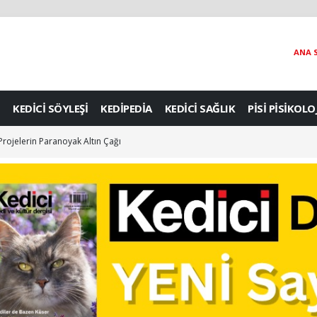
ANA 
KEDİCİ SÖYLEŞİ
KEDİPEDİA
KEDİCİ SAĞLIK
PİSİ PİSİKOLO
 Projelerin Paranoyak Altın Çağı