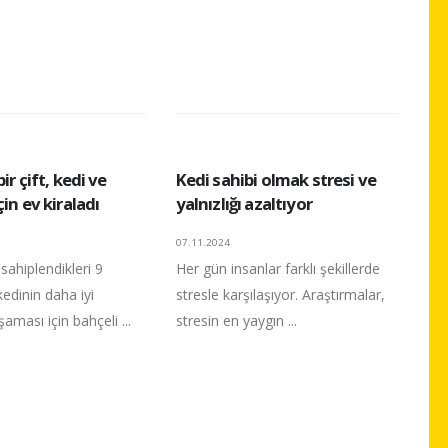
ir çift, kedi ve
Kedi sahibi olmak stresi ve
çin ev kiraladı
yalnızlığı azaltıyor
07.11.2024
sahiplendikleri 9
Her gün insanlar farklı şekillerde
edinin daha iyi
stresle karşılaşıyor. Araştırmalar,
aması için bahçeli ...
stresin en yaygın ...