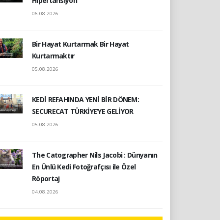
Hipertansiyon
06.08.2026
Bir Hayat Kurtarmak Bir Hayat
Kurtarmaktır
05.08.2026
KEDİ REFAHINDA YENİ BİR DÖNEM:
SECURECAT TÜRKİYE’YE GELİYOR
05.08.2026
The Catographer Nils Jacobi : Dünyanın
En Ünlü Kedi Fotoğrafçısı ile Özel
Röportaj
04.08.2026