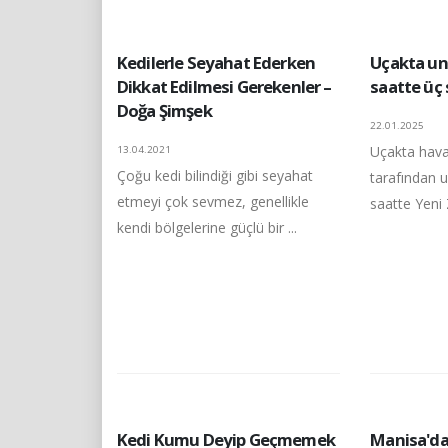
Kedilerle Seyahat Ederken
Uçakta un
Dikkat Edilmesi Gerekenler –
saatte üç 
Doğa Şimşek
22.01.2025
Uçakta havay
13.04.2021
Çoğu kedi bilindiği gibi seyahat
tarafından u
etmeyi çok sevmez, genellikle
saatte Yeni 
kendi bölgelerine güçlü bir ...
Kedi Kumu Deyip Geçmemek
Manisa'da