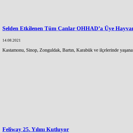
Selden Etkilenen Tüm Canlar OHHAD’a Üye Hayvan H
14.08.2021
Kastamonu, Sinop, Zonguldak, Bartın, Karabük ve ilçelerinde yaşanan s
Feliway 25. Yılını Kutluyor