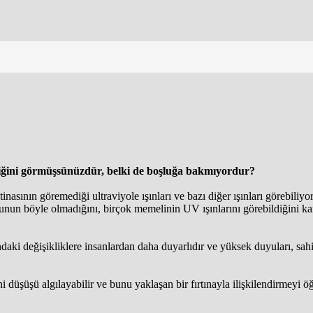
tiğini görmüşsünüzdür, belki de boşluğa bakmıyordur?
inasının göremediği ultraviyole ışınları ve bazı diğer ışınları görebili
un böyle olmadığını, birçok memelinin UV ışınlarını görebildiğini kanıt
daki değişikliklere insanlardan daha duyarlıdır ve yüksek duyuları, sahi
 düşüşü algılayabilir ve bunu yaklaşan bir fırtınayla ilişkilendirmeyi öğr