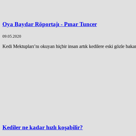
Oya Baydar Röportajı - Pınar Tuncer
09.05.2020
Kedi Mektupları’nı okuyan hiçbir insan artık kedilere eski gözle baka
Kediler ne kadar hızlı koşabilir?